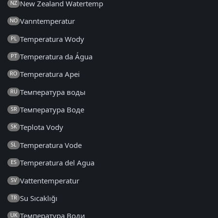
New Zealand Watertemp
NZ
Vanntemperatur
NO
Temperatura Wody
PL
Temperatura da Água
PT
Temperatura Apei
RO
Температура воды
RU
Температура Воде
SR
Teplota Vody
SK
Temperatura Vode
SL
Temperatura del Agua
ES
Vattentemperatur
SV
Su Sıcaklığı
TR
Температура Води
UK