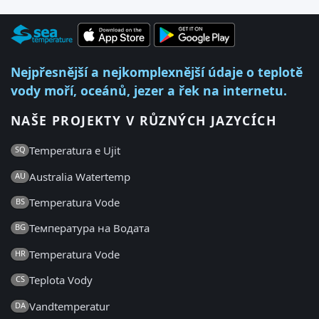
Nejpřesnější a nejkomplexnější údaje o teplotě
vody moří, oceánů, jezer a řek na internetu.
NAŠE PROJEKTY V RŮZNÝCH JAZYCÍCH
Temperatura e Ujit
SQ
Australia Watertemp
AU
Temperatura Vode
BS
Температура на Водата
BG
Temperatura Vode
HR
Teplota Vody
CS
Vandtemperatur
DA