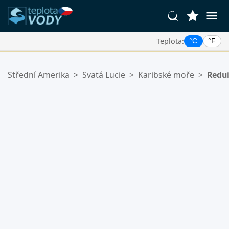
Teplota:
°C
°F
Vaše Oblíbené Lokality:
Střední Amerika
>
Svatá Lucie
>
Karibské moře
>
Redui
Váš seznam oblíbených je prázdný.