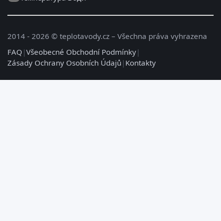
2014 - 2026 © teplotavody.cz – Všechna práva vyhrazena
FAQ
|
Všeobecné Obchodní Podmínky
|
Zásady Ochrany Osobních Údajů
|
Kontakty