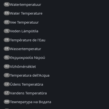
Watertemperatuur
NL
Water Temperature
EN
Vee Temperatuur
ET
Veden Lämpötila
FI
Température de l'Eau
FR
Wassertemperatur
DE
Θερμοκρασία Νερού
EL
Vízhőmérséklet
HU
Temperatura dell'Acqua
IT
Ūdens Temperatūra
LV
Vandens Temperatūra
LT
Температура на Водата
MK