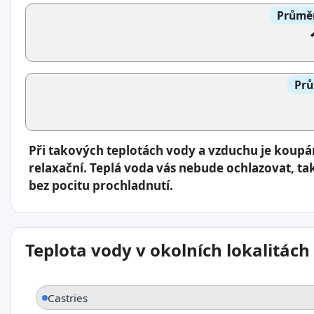
Průměr
Prů
Při takových teplotách vody a vzduchu je koup
relaxační. Teplá voda vás nebude ochlazovat, ta
bez pocitu prochladnutí.
Teplota vody v okolních lokalitách
Castries