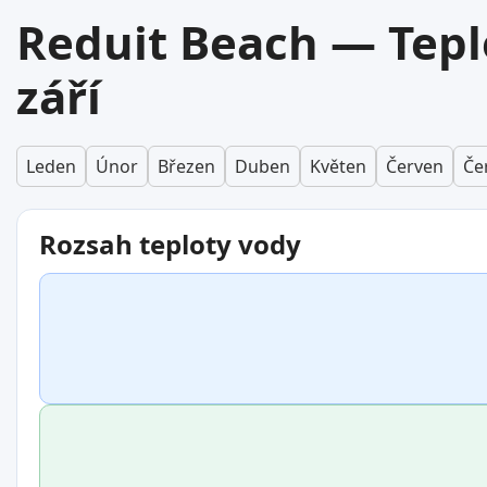
Reduit Beach — Tepl
září
Leden
Únor
Březen
Duben
Květen
Červen
Če
Rozsah teploty vody