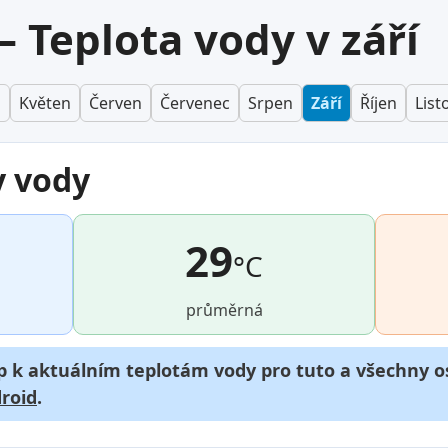
— Teplota vody v září
n
Květen
Červen
Červenec
Srpen
Září
Říjen
List
y vody
29
°C
průměrná
p k aktuálním teplotám vody pro tuto a všechny os
roid
.