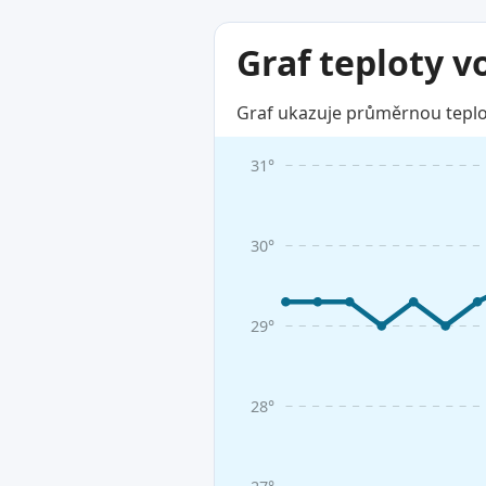
Graf teploty v
Graf ukazuje průměrnou teplot
31°
30°
29°
28°
27°