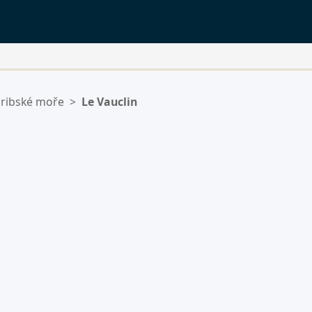
ribské moře
>
Le Vauclin
ý.