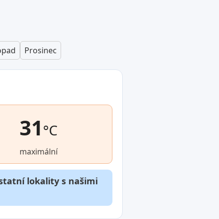
opad
Prosinec
31
°C
maximální
tatní lokality s našimi