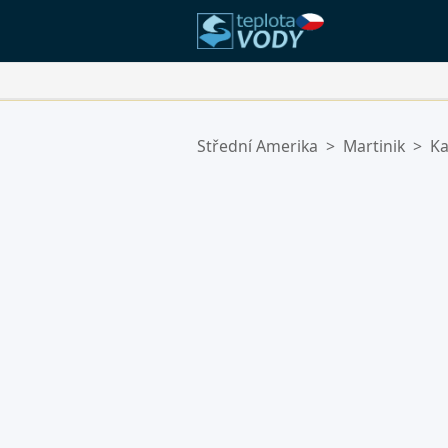
Vaše Oblíbené Lokality:
Střední Amerika
>
Martinik
>
Ka
Váš seznam oblíbených je prázdn