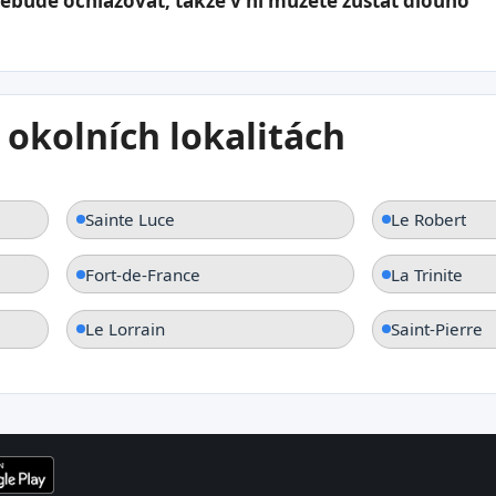
nebude ochlazovat, takže v ní můžete zůstat dlouho
 okolních lokalitách
Sainte Luce
Le Robert
Fort-de-France
La Trinite
Le Lorrain
Saint-Pierre