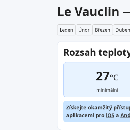
Le Vauclin 
Leden
Únor
Březen
Dube
Rozsah teplot
27
°C
minimální
Získejte okamžitý přístu
aplikacemi pro
iOS
a
And