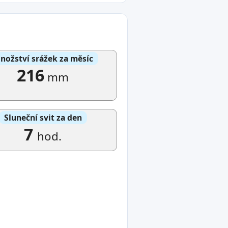
nožství srážek za měsíc
216
mm
Sluneční svit za den
7
hod.