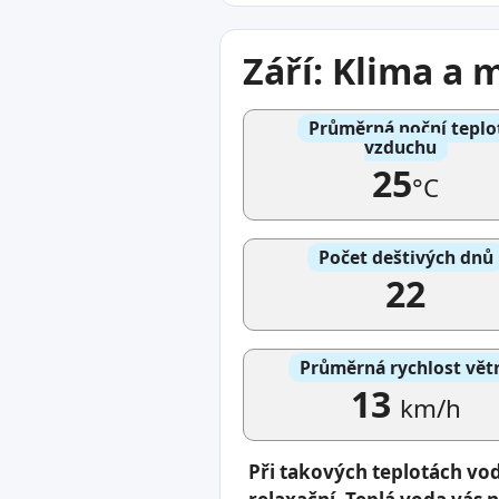
Září: Klima a
Průměrná noční teplo
vzduchu
25
°C
Počet deštivých dnů
22
Průměrná rychlost vět
13
km/h
Při takových teplotách vo