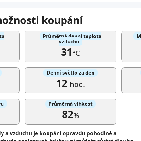
 možnosti koupání
ta
Průměrná denní teplota
M
vzduchu
31
°C
Denní světlo za den
12
hod.
ru
Průměrná vlhkost
82
%
dy a vzduchu je koupání opravdu pohodlné a