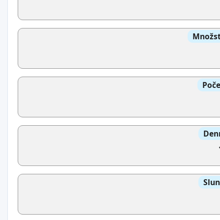
Množst
Poče
Denn
Slun