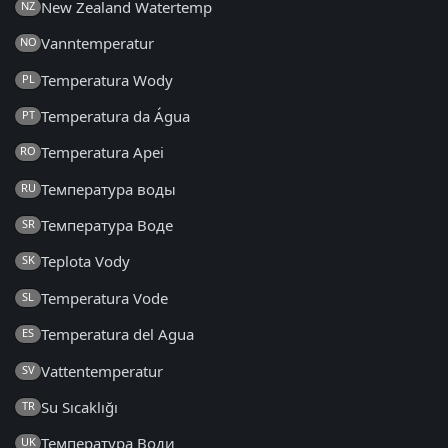
New Zealand Watertemp
NZ
Vanntemperatur
NO
Temperatura Wody
PL
Temperatura da Água
PT
Temperatura Apei
RO
Температура воды
RU
Температура Воде
SR
Teplota Vody
SK
Temperatura Vode
SL
Temperatura del Agua
ES
Vattentemperatur
SV
Su Sıcaklığı
TR
Температура Води
UK