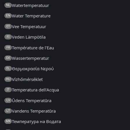
Watertemperatuur
NL
Water Temperature
EN
Vee Temperatuur
ET
Veden Lämpötila
FI
Température de l'Eau
FR
Wassertemperatur
DE
Θερμοκρασία Νερού
EL
Vízhőmérséklet
HU
Temperatura dell'Acqua
IT
Ūdens Temperatūra
LV
Vandens Temperatūra
LT
Температура на Водата
MK