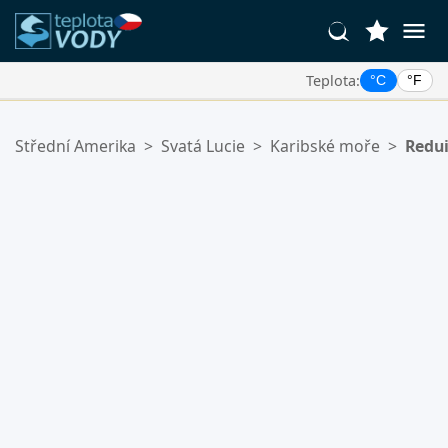
Teplota:
°C
°F
Vaše Oblíbené Lokality:
Střední Amerika
>
Svatá Lucie
>
Karibské moře
>
Redui
Váš seznam oblíbených je prázdný.