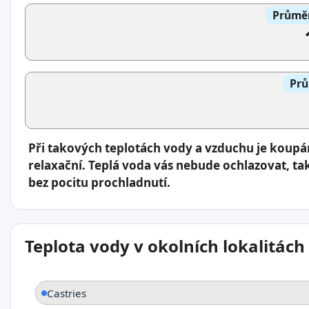
Průměr
Prů
Při takových teplotách vody a vzduchu je koup
relaxační. Teplá voda vás nebude ochlazovat, ta
bez pocitu prochladnutí.
Teplota vody v okolních lokalitách
Castries