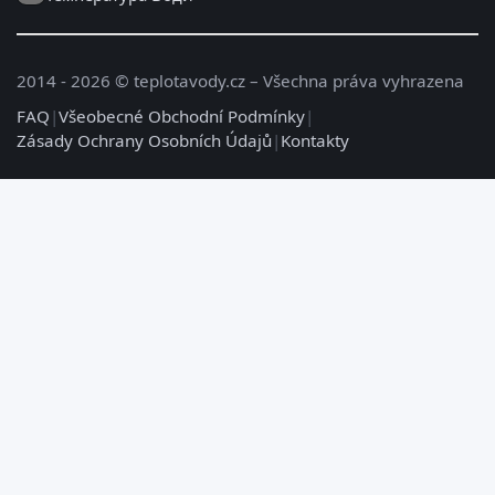
2014 - 2026 © teplotavody.cz – Všechna práva vyhrazena
FAQ
|
Všeobecné Obchodní Podmínky
|
Zásady Ochrany Osobních Údajů
|
Kontakty