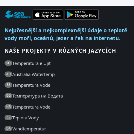
Nejpřesnější a nejkomplexnější údaje o teplotě
vody moří, oceánů, jezer a řek na internetu.
NAŠE PROJEKTY V RŮZNÝCH JAZYCÍCH
Temperatura e Ujit
SQ
Australia Watertemp
AU
Temperatura Vode
BS
Температура на Водата
BG
Temperatura Vode
HR
Teplota Vody
CS
Vandtemperatur
DA