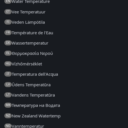
Water Temperature
EN
Vee Temperatuur
ET
Veden Lämpötila
FI
Température de l'Eau
FR
Wassertemperatur
DE
Θερμοκρασία Νερού
EL
Vízhőmérséklet
HU
Temperatura dell'Acqua
IT
Ūdens Temperatūra
LV
Vandens Temperatūra
LT
Температура на Водата
MK
New Zealand Watertemp
NZ
Vanntemperatur
NO