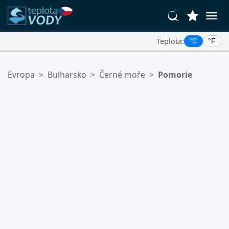
Teplota:
°C
°F
Vaše Oblíbené Lokality:
Evropa
>
Bulharsko
>
Černé moře
>
Pomorie
Váš seznam oblíbených je prázdný.