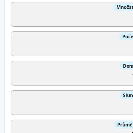
Množst
Poče
Denn
Slun
Průměr