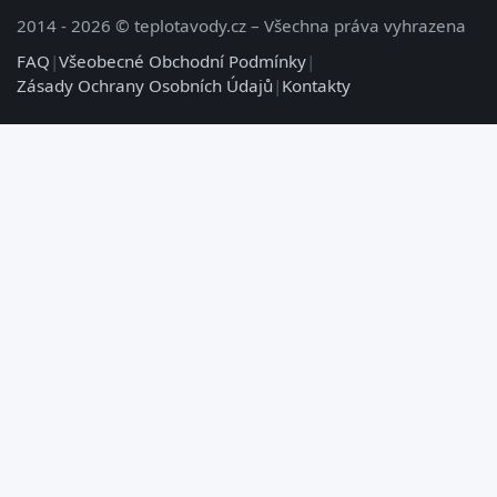
2014 - 2026 © teplotavody.cz – Všechna práva vyhrazena
FAQ
|
Všeobecné Obchodní Podmínky
|
Zásady Ochrany Osobních Údajů
|
Kontakty