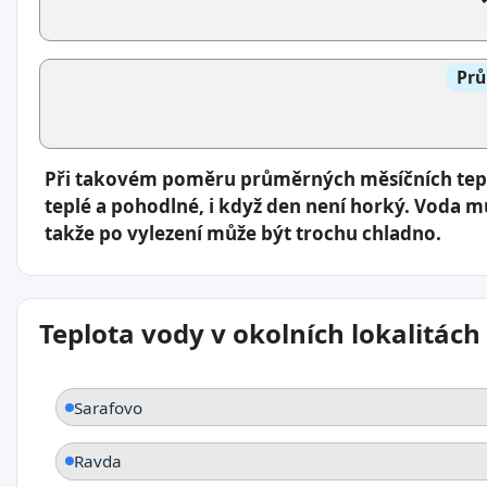
Prů
Při takovém poměru průměrných měsíčních tepl
teplé a pohodlné, i když den není horký. Voda mů
takže po vylezení může být trochu chladno.
Teplota vody v okolních lokalitách
Sarafovo
Ravda