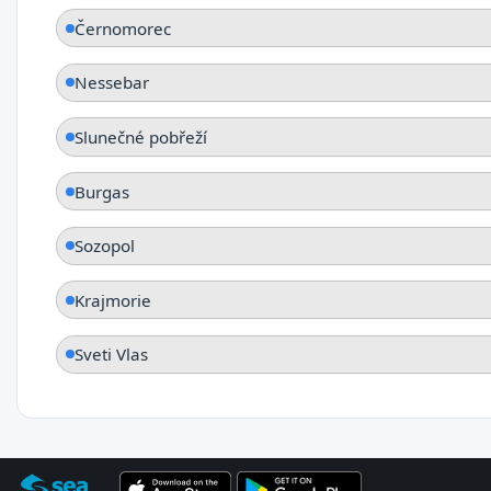
Černomorec
Nessebar
Slunečné pobřeží
Burgas
Sozopol
Krajmorie
Sveti Vlas