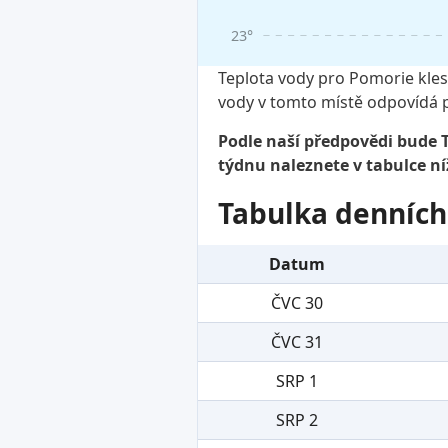
23°
Teplota vody pro Pomorie klesl
vody v tomto místě odpovídá 
Podle naší předpovědi bude T
týdnu naleznete v tabulce ní
Tabulka denních
Datum
ČVC 30
ČVC 31
SRP 1
SRP 2