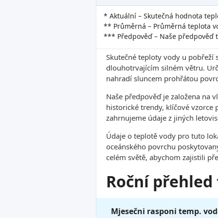
* Aktuální – Skutečná hodnota tepl
** Průměrná – Průměrná teplota vo
*** Předpověď – Naše předpověď t
Skutečné teploty vody u pobřeží 
dlouhotrvajícím silném větru. Ur
nahradí sluncem prohřátou povrc
Naše předpověď je založena na v
historické trendy, klíčové vzorce
zahrnujeme údaje z jiných letovis
Údaje o teplotě vody pro tuto lo
oceánského povrchu poskytovanýc
celém světě, abychom zajistili pře
Roční přehled
Mjesečni rasponi temp. vod