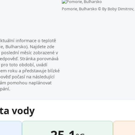
Pomorie, Bulharsko ©
By Boby Dimitrov,
ktuální informace o teplotě
e, Bulharsko). Najdete zde
a poslední měsíc zobrazené v
ředpověď. Stránka porovnává
pro toto období, uvádí
hem roku a představuje blízké
pověď počasí na následující
 vám pomohou naplánovat
upání.
ta vody
25.1