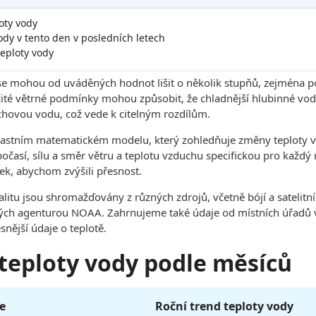
oty vody
dy v tento den v posledních letech
eploty vody
se mohou od uváděných hodnot lišit o několik stupňů, zejména p
čité větrné podmínky mohou způsobit, že chladnější hlubinné vody
hovou vodu, což vede k citelným rozdílům.
lastním matematickém modelu, který zohledňuje změny teploty v
 počasí, sílu a směr větru a teplotu vzduchu specifickou pro každ
ek, abychom zvýšili přesnost.
kalitu jsou shromažďovány z různých zdrojů, včetně bójí a sateli
h agenturou NOAA. Zahrnujeme také údaje od místních úřadů v 
snější údaje o teplotě.
 teploty vody podle měsíců
e
Roční trend teploty vody