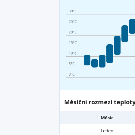
30°C
25°C
20°C
15°C
10°c
5°C
0°C
Měsíční rozmezí teplot
Měsíc
Leden