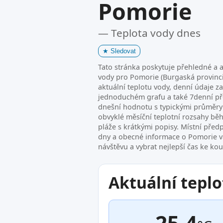
Pomorie
— Teplota vody dnes
★
Sledovat
Tato stránka poskytuje přehledné a a
vody pro Pomorie (Burgaská provinci
aktuální teplotu vody, denní údaje z
jednoduchém grafu a také 7denní p
dnešní hodnotu s typickými průměry 
obvyklé měsíční teplotní rozsahy bě
pláže s krátkými popisy. Místní před
dny a obecné informace o Pomorie
návštěvu a vybrat nejlepší čas ke ko
Aktuální teplo
25.4