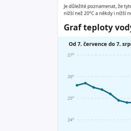
Je důležité poznamenat, že tyt
nižší než 20°C a někdy i nižší 
Graf teploty vod
Od 7. července do 7. sr
27°
26°
25°
24°