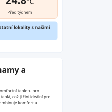
°C
Před týdnem
tatní lokality s našimi
znamy a
komfortní teplotu pro
plá, což ji činí ideální pro
 kombinuje komfort a