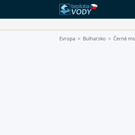
Vaše Oblíbené Lokality:
Evropa
>
Bulharsko
>
Černé mo
Váš seznam oblíbených je prázdn