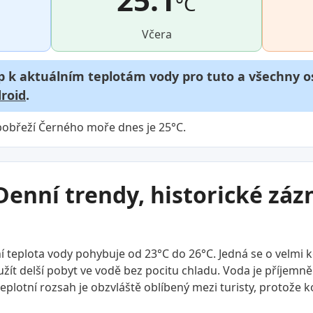
°C
Včera
p k aktuálním teplotám vody pro tuto a všechny os
roid
.
pobřeží Černého moře dnes je 25°C.
Denní trendy, historické zá
 teplota vody pohybuje od 23°C do 26°C. Jedná se o velmi 
ít delší pobyt ve vodě bez pocitu chladu. Voda je příjemně te
 teplotní rozsah je obzvláště oblíbený mezi turisty, protože