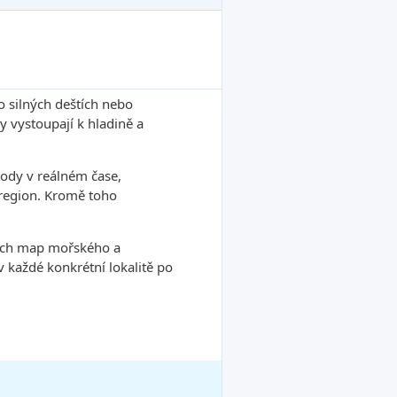
o silných deštích nebo
 vystoupají k hladině a
ody v reálném čase,
ý region. Kromě toho
tních map mořského a
každé konkrétní lokalitě po