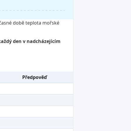
oučasné době teplota mořské
 každý den v nadcházejícím
Předpověď