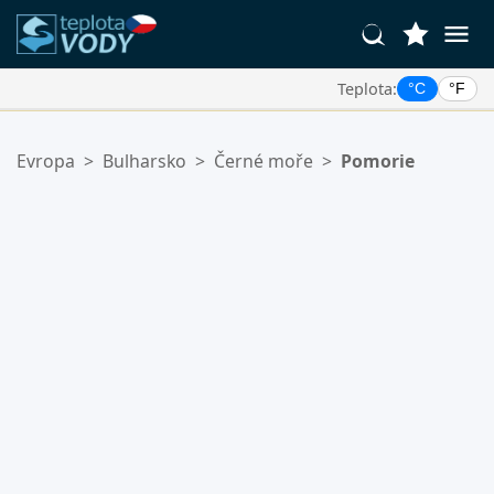
Teplota:
°C
°F
Vaše Oblíbené Lokality:
Evropa
>
Bulharsko
>
Černé moře
>
Pomorie
Váš seznam oblíbených je prázdný.