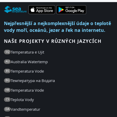
Nejpřesnější a nejkomplexnější údaje o teplotě
vody moří, oceánů, jezer a řek na internetu.
NAŠE PROJEKTY V RŮZNÝCH JAZYCÍCH
Temperatura e Ujit
SQ
Australia Watertemp
AU
Temperatura Vode
BS
Температура на Водата
BG
Temperatura Vode
HR
Teplota Vody
CS
Vandtemperatur
DA