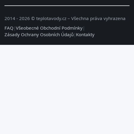
2014 - 2026 © teplotavody.cz – Všechna práva vyhrazena
FAQ
|
Všeobecné Obchodní Podmínky
|
Zásady Ochrany Osobních Údajů
|
Kontakty