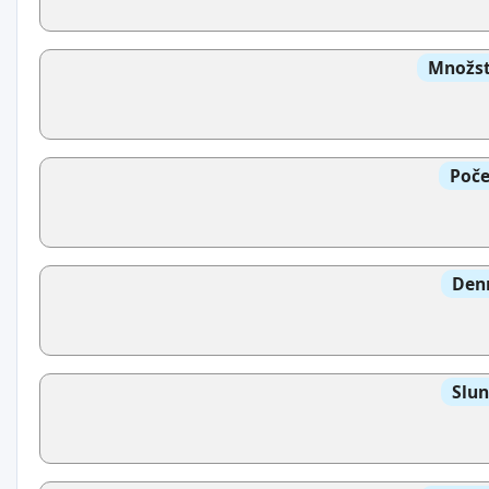
Množst
Poče
Denn
Slun