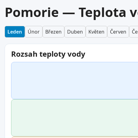
Pomorie — Teplota v
Leden
Únor
Březen
Duben
Květen
Červen
Če
Rozsah teploty vody