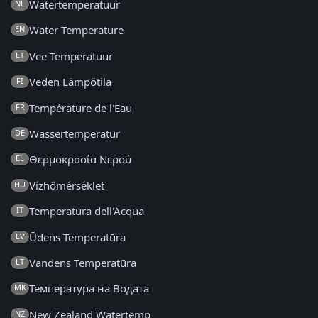
Watertemperatuur
NL
Water Temperature
EN
Vee Temperatuur
ET
Veden Lämpötila
FI
Température de l'Eau
FR
Wassertemperatur
DE
Θερμοκρασία Νερού
EL
Vízhőmérséklet
HU
Temperatura dell'Acqua
IT
Ūdens Temperatūra
LV
Vandens Temperatūra
LT
Температура на Водата
MK
New Zealand Watertemp
NZ