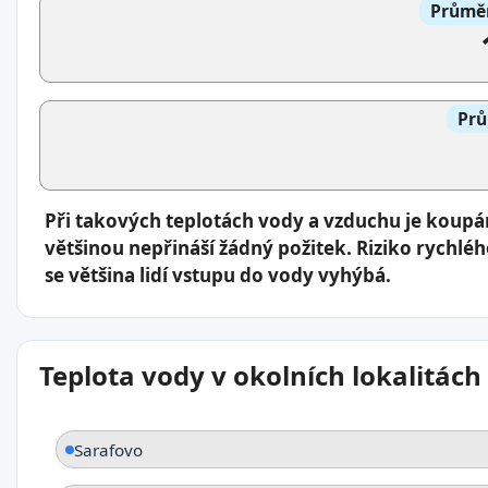
Průměr
Prů
Při takových teplotách vody a vzduchu je koup
většinou nepřináší žádný požitek. Riziko rychlé
se většina lidí vstupu do vody vyhýbá.
Teplota vody v okolních lokalitách
Sarafovo