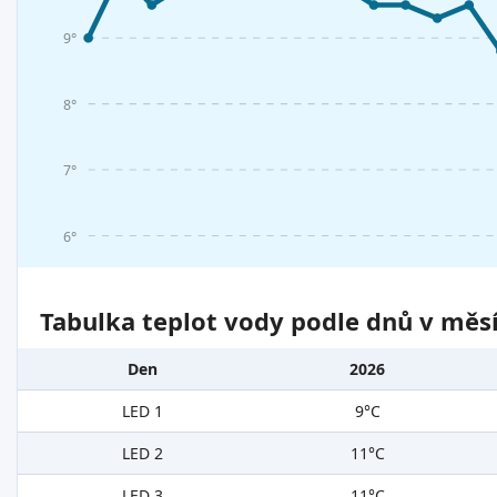
9°
8°
7°
6°
Tabulka teplot vody podle dnů v měsí
Den
2026
LED 1
9°C
LED 2
11°C
LED 3
11°C