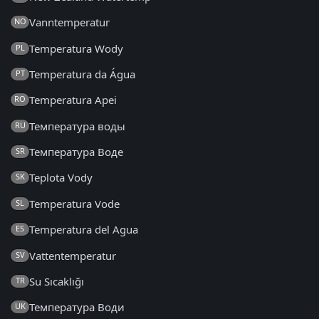
Vanntemperatur
NO
Temperatura Wody
PL
Temperatura da Água
PT
Temperatura Apei
RO
Температура воды
RU
Температура Воде
SR
Teplota Vody
SK
Temperatura Vode
SL
Temperatura del Agua
ES
Vattentemperatur
SV
Su Sıcaklığı
TR
Температура Води
UK