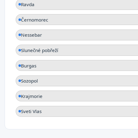
Ravda
Černomorec
Nessebar
Slunečné pobřeží
Burgas
Sozopol
Krajmorie
Sveti Vlas