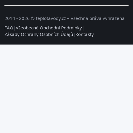
2014 - 2026 © teplotavody.cz – Všechna práva vyhrazena
FAQ
|
Všeobecné Obchodní Podmínky
|
Zásady Ochrany Osobních Údajů
|
Kontakty