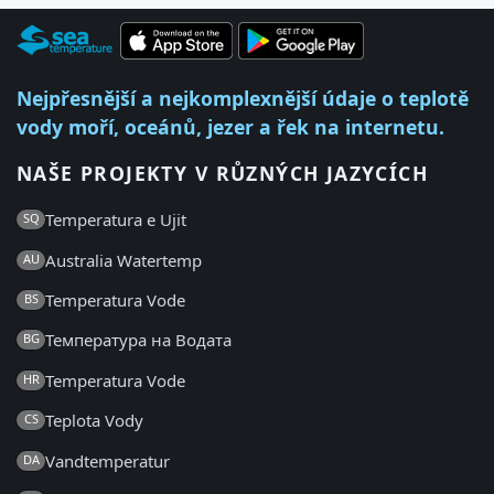
Nejpřesnější a nejkomplexnější údaje o teplotě
vody moří, oceánů, jezer a řek na internetu.
NAŠE PROJEKTY V RŮZNÝCH JAZYCÍCH
Temperatura e Ujit
SQ
Australia Watertemp
AU
Temperatura Vode
BS
Температура на Водата
BG
Temperatura Vode
HR
Teplota Vody
CS
Vandtemperatur
DA