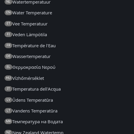
Watertemperatuur
NL
Water Temperature
EN
Vee Temperatuur
ET
Veden Lämpötila
FI
Température de l'Eau
FR
Wassertemperatur
DE
Θερμοκρασία Νερού
EL
Vízhőmérséklet
HU
Temperatura dell'Acqua
IT
Ūdens Temperatūra
LV
Vandens Temperatūra
LT
Температура на Водата
MK
New Zealand Watertemp
NZ