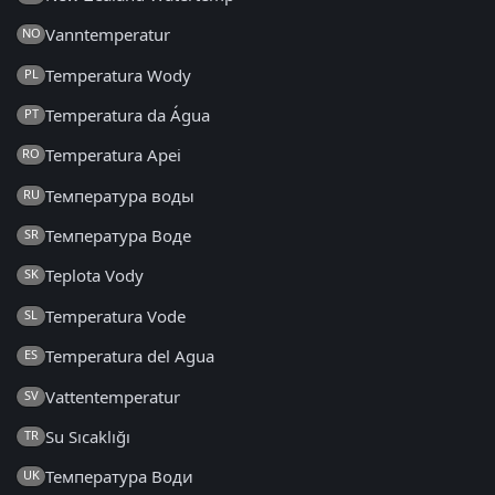
Vanntemperatur
NO
Temperatura Wody
PL
Temperatura da Água
PT
Temperatura Apei
RO
Температура воды
RU
Температура Воде
SR
Teplota Vody
SK
Temperatura Vode
SL
Temperatura del Agua
ES
Vattentemperatur
SV
Su Sıcaklığı
TR
Температура Води
UK