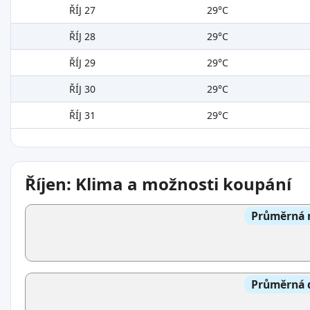
ŘÍJ 27
29°C
ŘÍJ 28
29°C
ŘÍJ 29
29°C
ŘÍJ 30
29°C
ŘÍJ 31
29°C
Říjen: Klima a možnosti koupání
Průměrná n
Průměrná d