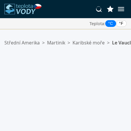
Teplota:
°C
°F
Vaše Oblíbené Lokality:
Střední Amerika
>
Martinik
>
Karibské moře
>
Le Vaucl
Váš seznam oblíbených je prázdný.