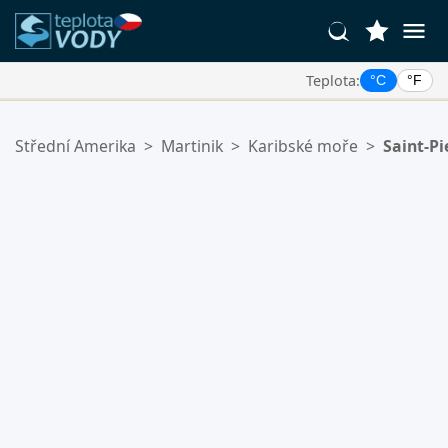
Teplota:
°C
°F
Vaše Oblíbené Lokality:
Střední Amerika
>
Martinik
>
Karibské moře
>
Saint-Pi
Váš seznam oblíbených je prázdný.