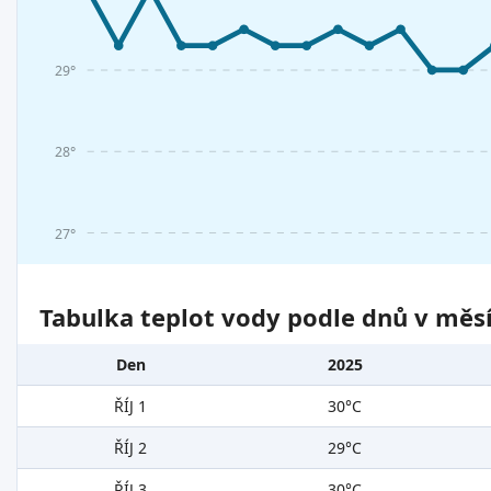
29°
28°
27°
Tabulka teplot vody podle dnů v měsí
Den
2025
ŘÍJ 1
30°C
ŘÍJ 2
29°C
ŘÍJ 3
30°C