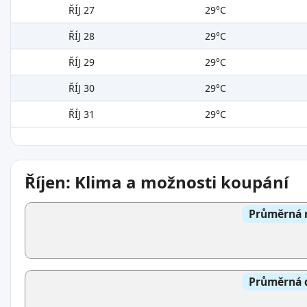
ŘÍJ 27
29°C
ŘÍJ 28
29°C
ŘÍJ 29
29°C
ŘÍJ 30
29°C
ŘÍJ 31
29°C
Říjen: Klima a možnosti koupání
Průměrná n
Průměrná d