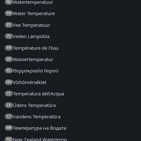
Watertemperatuur
NL
Water Temperature
EN
Vee Temperatuur
ET
Veden Lämpötila
FI
Température de l'Eau
FR
Wassertemperatur
DE
Θερμοκρασία Νερού
EL
Vízhőmérséklet
HU
Temperatura dell'Acqua
IT
Ūdens Temperatūra
LV
Vandens Temperatūra
LT
Температура на Водата
MK
New Zealand Watertemp
NZ