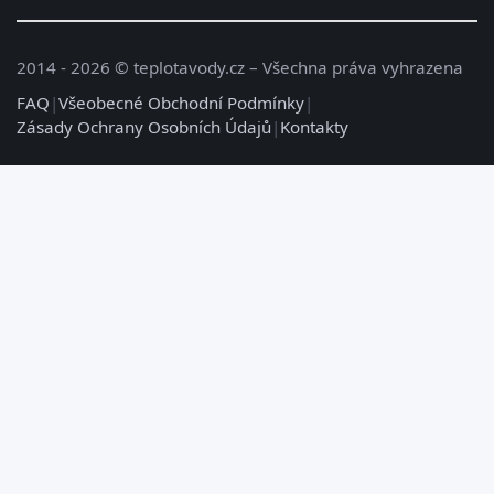
2014 - 2026 © teplotavody.cz – Všechna práva vyhrazena
FAQ
|
Všeobecné Obchodní Podmínky
|
Zásady Ochrany Osobních Údajů
|
Kontakty