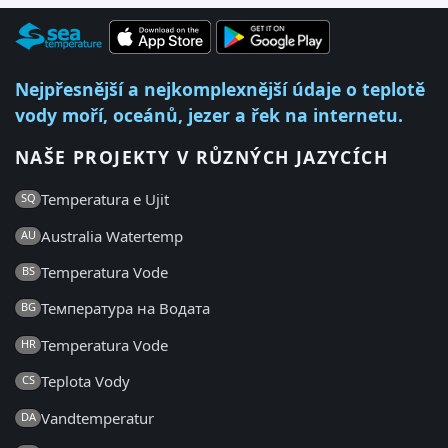
Nejpřesnější a nejkomplexnější údaje o teplotě
vody moří, oceánů, jezer a řek na internetu.
NAŠE PROJEKTY V RŮZNÝCH JAZYCÍCH
Temperatura e Ujit
SQ
Australia Watertemp
AU
Temperatura Vode
BS
Температура на Водата
BG
Temperatura Vode
HR
Teplota Vody
CS
Vandtemperatur
DA