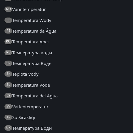
Vanntemperatur
NO
Temperatura Wody
PL
Temperatura da Água
PT
Temperatura Apei
RO
Температура воды
RU
Температура Воде
SR
Teplota Vody
SK
Temperatura Vode
SL
Temperatura del Agua
ES
Vattentemperatur
SV
Su Sıcaklığı
TR
Температура Води
UK