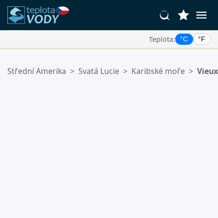
Teplota:
°C
°F
Vaše Oblíbené Lokality:
Střední Amerika
>
Svatá Lucie
>
Karibské moře
>
Vieux
Váš seznam oblíbených je prázdný.