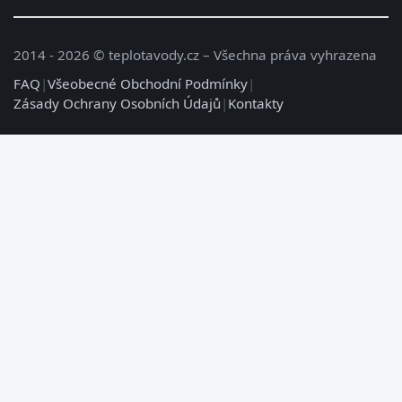
2014 - 2026 © teplotavody.cz – Všechna práva vyhrazena
FAQ
|
Všeobecné Obchodní Podmínky
|
Zásady Ochrany Osobních Údajů
|
Kontakty