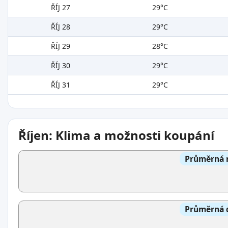
ŘÍJ 27
29°C
ŘÍJ 28
29°C
ŘÍJ 29
28°C
ŘÍJ 30
29°C
ŘÍJ 31
29°C
Říjen: Klima a možnosti koupání
Průměrná n
Průměrná d