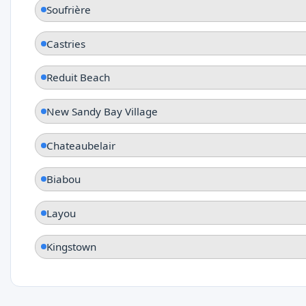
Soufrière
Castries
Reduit Beach
New Sandy Bay Village
Chateaubelair
Biabou
Layou
Kingstown