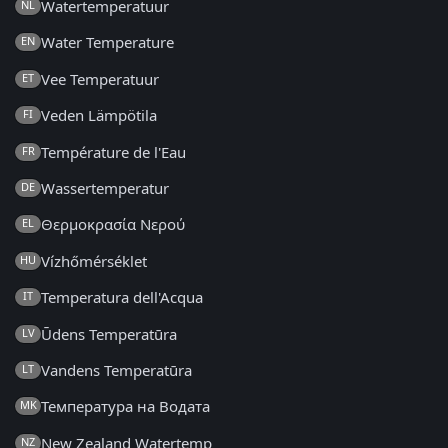
Watertemperatuur
NL
Water Temperature
EN
Vee Temperatuur
ET
Veden Lämpötila
FI
Température de l'Eau
FR
Wassertemperatur
DE
Θερμοκρασία Νερού
EL
Vízhőmérséklet
HU
Temperatura dell'Acqua
IT
Ūdens Temperatūra
LV
Vandens Temperatūra
LT
Температура на Водата
MK
New Zealand Watertemp
NZ