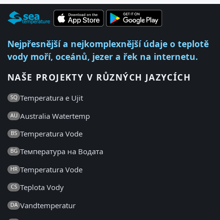
Nejpřesnější a nejkomplexnější údaje o teplotě
vody moří, oceánů, jezer a řek na internetu.
NAŠE PROJEKTY V RŮZNÝCH JAZYCÍCH
Temperatura e Ujit
SQ
Australia Watertemp
AU
Temperatura Vode
BS
Температура на Водата
BG
Temperatura Vode
HR
Teplota Vody
CS
Vandtemperatur
DA