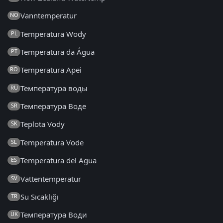
Vanntemperatur
NO
Temperatura Wody
PL
Temperatura da Água
PT
Temperatura Apei
RO
Температура воды
RU
Температура Воде
SR
Teplota Vody
SK
Temperatura Vode
SL
Temperatura del Agua
ES
Vattentemperatur
SV
Su Sıcaklığı
TR
Температура Води
UK