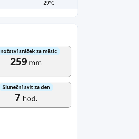
29°C
nožství srážek za měsíc
259
mm
Sluneční svit za den
7
hod.