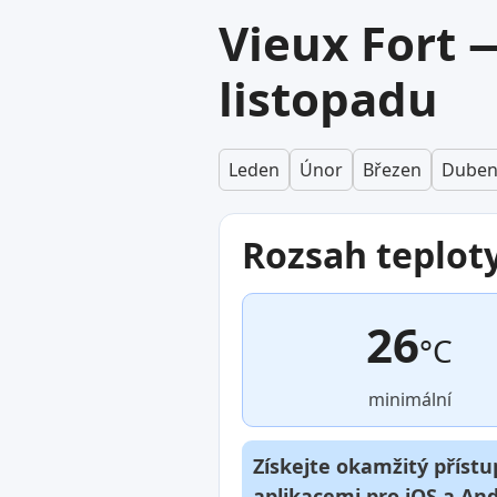
Vieux Fort 
listopadu
Leden
Únor
Březen
Dube
Rozsah teplot
26
°C
minimální
Získejte okamžitý přístu
aplikacemi pro
iOS
a
And