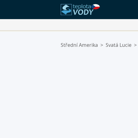
Vaše Oblíbené Lokality:
Střední Amerika
>
Svatá Lucie
>
Váš seznam oblíbených je prázdn