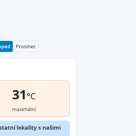
opad
Prosinec
31
°C
maximální
tatní lokality s našimi