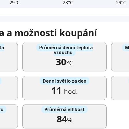
29°C
28°C
29°C
ma a možnosti koupání
ta
Průměrná denní teplota
M
vzduchu
30
°C
Denní světlo za den
11
hod.
ru
Průměrná vlhkost
84
%