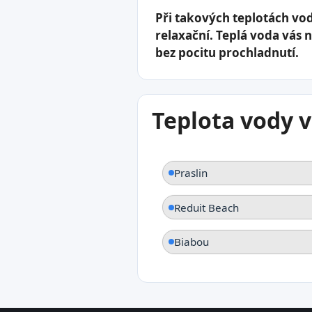
Při takových teplotách vo
relaxační. Teplá voda vás 
bez pocitu prochladnutí.
Teplota vody v
Praslin
Reduit Beach
Biabou