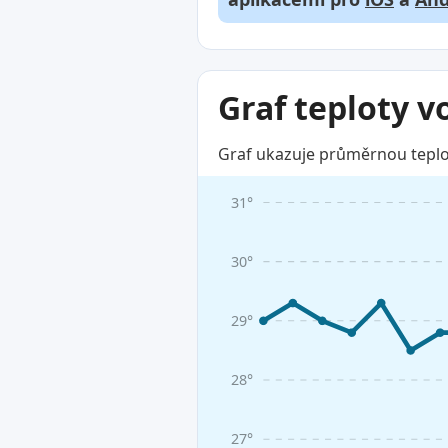
Graf teploty v
Graf ukazuje průměrnou teplot
31°
30°
29°
28°
27°