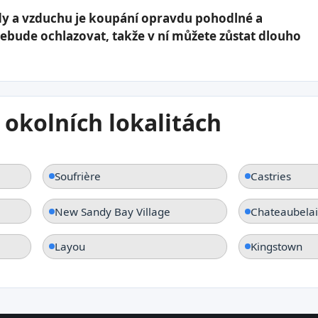
dy a vzduchu je koupání opravdu pohodlné a
nebude ochlazovat, takže v ní můžete zůstat dlouho
 okolních lokalitách
Soufrière
Castries
New Sandy Bay Village
Chateaubelai
Layou
Kingstown