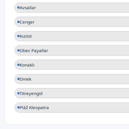
Avsallar
Cenger
Kızılot
Obec Payallar
Konaklı
Dinek
Titreyengöl
Pláž Kleopatra