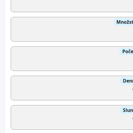
Množst
Poče
Denn
Slun