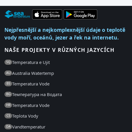
Nejpřesnější a nejkomplexnější údaje o teplotě
vody moří, oceánů, jezer a řek na internetu.
NAŠE PROJEKTY V RŮZNÝCH JAZYCÍCH
Temperatura e Ujit
SQ
Australia Watertemp
AU
Temperatura Vode
BS
Температура на Водата
BG
Temperatura Vode
HR
Teplota Vody
CS
Vandtemperatur
DA