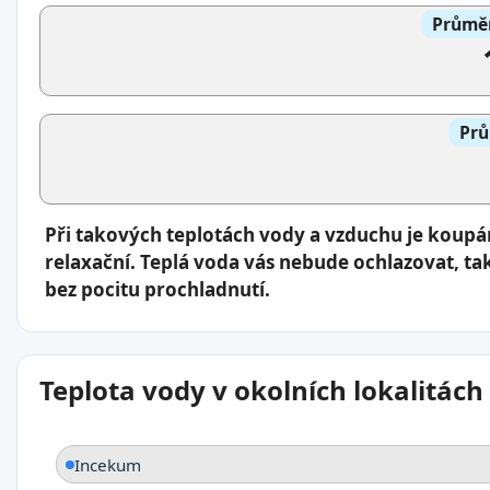
Průměr
Prů
Při takových teplotách vody a vzduchu je koup
relaxační. Teplá voda vás nebude ochlazovat, ta
bez pocitu prochladnutí.
Teplota vody v okolních lokalitách
Incekum