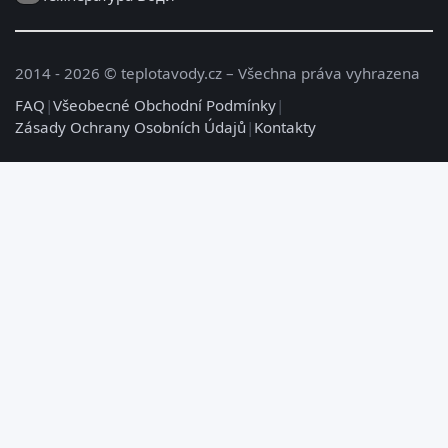
2014 - 2026 © teplotavody.cz – Všechna práva vyhrazena
FAQ
|
Všeobecné Obchodní Podmínky
|
Zásady Ochrany Osobních Údajů
|
Kontakty