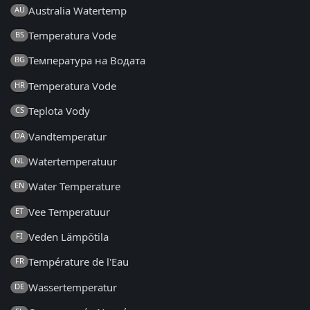
Australia Watertemp
AU
Temperatura Vode
BS
Температура на Водата
BG
Temperatura Vode
HR
Teplota Vody
CS
Vandtemperatur
DA
Watertemperatuur
NL
Water Temperature
EN
Vee Temperatuur
ET
Veden Lämpötila
FI
Température de l'Eau
FR
Wassertemperatur
DE