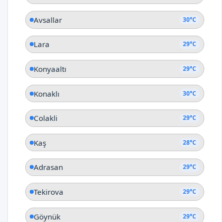
Avsallar
30°C
Lara
29°C
Konyaaltı
29°C
Konaklı
30°C
Colakli
29°C
Kaş
28°C
Adrasan
29°C
Tekirova
29°C
Göynük
29°C