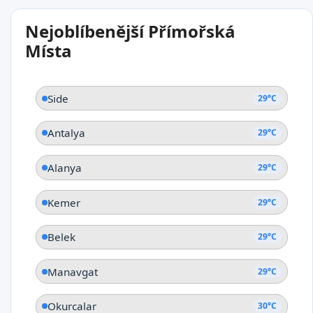
29°C
Nejoblíbenější Přímořská
Kumköy
Místa
Side
29°C
Antalya
29°C
Alanya
29°C
Kemer
29°C
Belek
29°C
Manavgat
29°C
Okurcalar
30°C