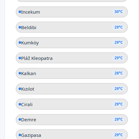
Incekum
30°C
Beldibi
29°C
Kumköy
29°C
Pláž Kleopatra
29°C
Kalkan
28°C
Kızılot
29°C
Cirali
29°C
Demre
29°C
Gazipasa
29°C