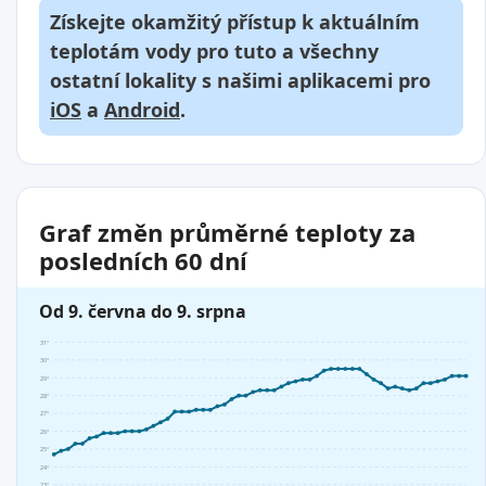
Získejte okamžitý přístup k aktuálním
teplotám vody pro tuto a všechny
ostatní lokality s našimi aplikacemi pro
iOS
a
Android
.
Graf změn průměrné teploty za
posledních 60 dní
Od 9. června do 9. srpna
31°
30°
29°
28°
27°
26°
25°
24°
23°