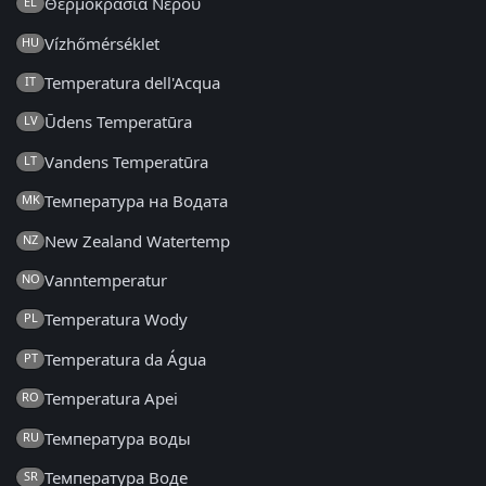
Θερμοκρασία Νερού
EL
Vízhőmérséklet
HU
Temperatura dell'Acqua
IT
Ūdens Temperatūra
LV
Vandens Temperatūra
LT
Температура на Водата
MK
New Zealand Watertemp
NZ
Vanntemperatur
NO
Temperatura Wody
PL
Temperatura da Água
PT
Temperatura Apei
RO
Температура воды
RU
Температура Воде
SR