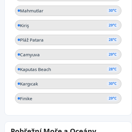
Mahmutlar
30°C
Kiriş
29°C
Pláž Patara
28°C
Camyuva
29°C
Kaputas Beach
28°C
Kargıcak
30°C
Finike
29°C
Pobřežní Moře a Oceány