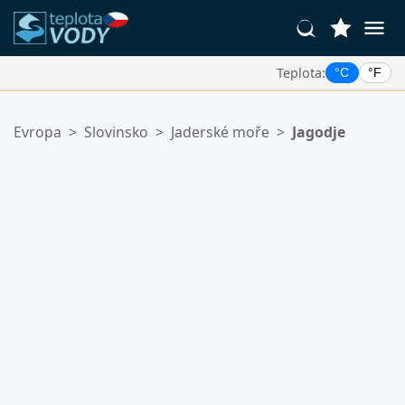
Teplota:
°C
°F
Vaše Oblíbené Lokality:
Evropa
>
Slovinsko
>
Jaderské moře
>
Jagodje
Váš seznam oblíbených je prázdný.