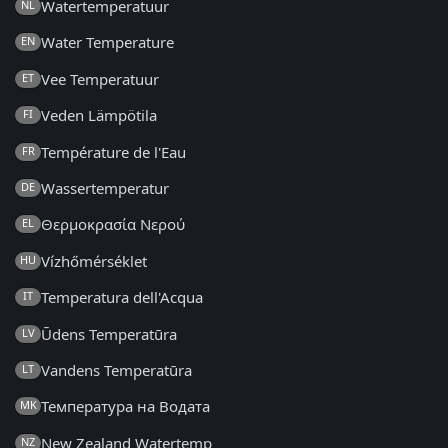
Watertemperatuur
NL
Water Temperature
EN
Vee Temperatuur
ET
Veden Lämpötila
FI
Température de l'Eau
FR
Wassertemperatur
DE
Θερμοκρασία Νερού
EL
Vízhőmérséklet
HU
Temperatura dell'Acqua
IT
Ūdens Temperatūra
LV
Vandens Temperatūra
LT
Температура на Водата
MK
New Zealand Watertemp
NZ