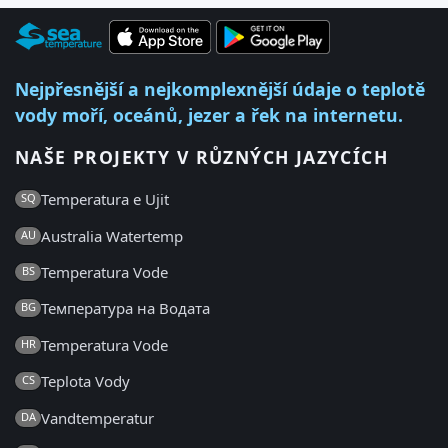
Nejpřesnější a nejkomplexnější údaje o teplotě
vody moří, oceánů, jezer a řek na internetu.
NAŠE PROJEKTY V RŮZNÝCH JAZYCÍCH
Temperatura e Ujit
SQ
Australia Watertemp
AU
Temperatura Vode
BS
Температура на Водата
BG
Temperatura Vode
HR
Teplota Vody
CS
Vandtemperatur
DA