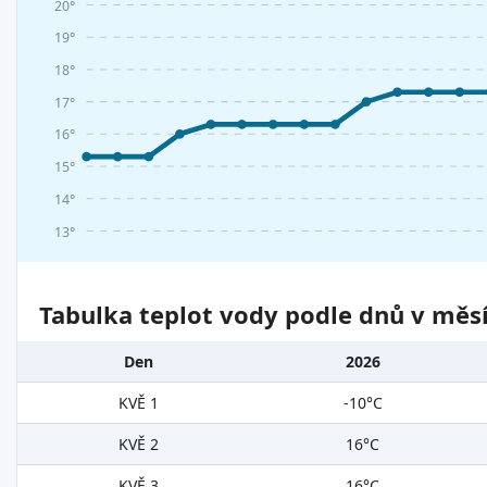
20°
19°
18°
17°
16°
15°
14°
13°
Tabulka teplot vody podle dnů v měsí
Den
2026
KVĚ 1
-10°C
KVĚ 2
16°C
KVĚ 3
16°C