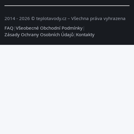
2014 - 2026 © teplotavody.cz – Všechna práva vyhrazena
FAQ
|
Všeobecné Obchodní Podmínky
|
Zásady Ochrany Osobních Údajů
|
Kontakty