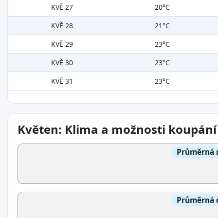
KVĚ 27
20°C
KVĚ 28
21°C
KVĚ 29
23°C
KVĚ 30
23°C
KVĚ 31
23°C
Květen: Klima a možnosti koupání
Průměrná n
Průměrná d