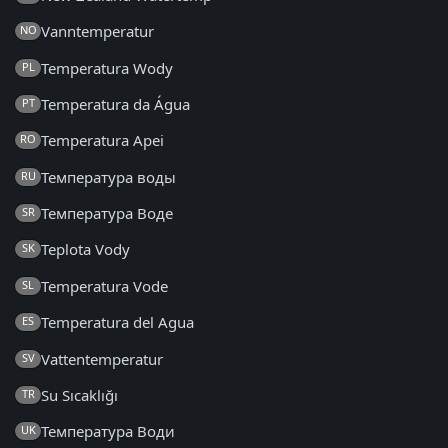
Vanntemperatur
NO
Temperatura Wody
PL
Temperatura da Água
PT
Temperatura Apei
RO
Температура воды
RU
Температура Воде
SR
Teplota Vody
SK
Temperatura Vode
SL
Temperatura del Agua
ES
Vattentemperatur
SV
Su Sıcaklığı
TR
Температура Води
UK