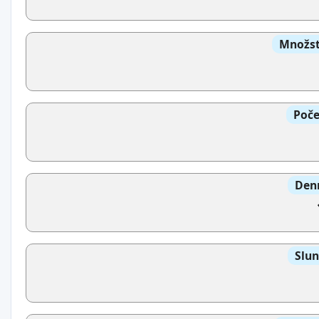
Množst
Poče
Denn
Slun