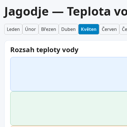
Jagodje — Teplota v
Leden
Únor
Březen
Duben
Květen
Červen
Če
Rozsah teploty vody