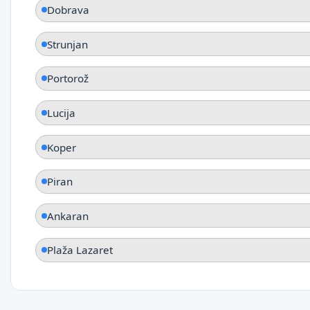
Dobrava
Strunjan
Portorož
Lucija
Koper
Piran
Ankaran
Plaža Lazaret