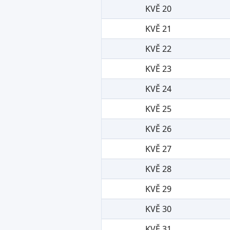
KVĚ 20
KVĚ 21
KVĚ 22
KVĚ 23
KVĚ 24
KVĚ 25
KVĚ 26
KVĚ 27
KVĚ 28
KVĚ 29
KVĚ 30
KVĚ 31