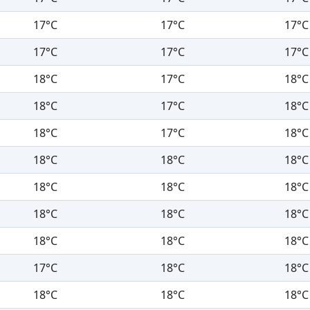
17°C
17°C
17°C
17°C
17°C
17°C
18°C
17°C
18°C
18°C
17°C
18°C
18°C
17°C
18°C
18°C
18°C
18°C
18°C
18°C
18°C
18°C
18°C
18°C
18°C
18°C
18°C
17°C
18°C
18°C
18°C
18°C
18°C