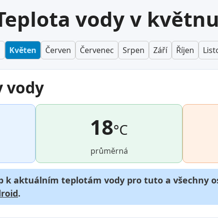
eplota vody v květn
n
Květen
Červen
Červenec
Srpen
Září
Říjen
Lis
y vody
18
°C
průměrná
p k aktuálním teplotám vody pro tuto a všechny os
roid
.