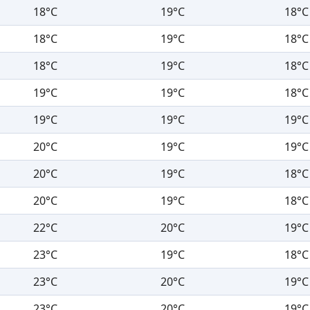
18°C
19°C
18°C
18°C
19°C
18°C
18°C
19°C
18°C
19°C
19°C
18°C
19°C
19°C
19°C
20°C
19°C
19°C
20°C
19°C
18°C
20°C
19°C
18°C
22°C
20°C
19°C
23°C
19°C
18°C
23°C
20°C
19°C
23°C
20°C
19°C