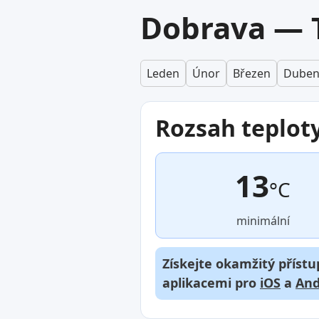
Dobrava — T
Leden
Únor
Březen
Dube
Rozsah teplot
13
°C
minimální
Získejte okamžitý přístu
aplikacemi pro
iOS
a
And