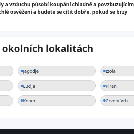
dy a vzduchu působí koupání chladně a povzbuzujícím
lé osvěžení a budete se cítit dobře, pokud se brzy
 okolních lokalitách
Jagodje
Izola
Lucija
Piran
Koper
Crveni Vrh