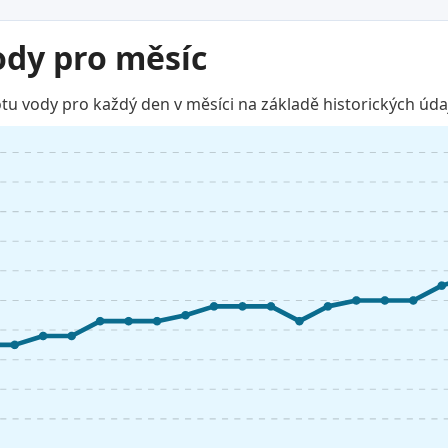
ody pro měsíc
u vody pro každý den v měsíci na základě historických úda