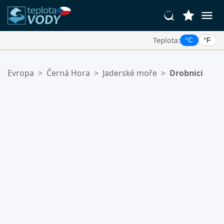
Teplota:
°C
°F
Vaše Oblíbené Lokality:
Evropa
>
Černá Hora
>
Jaderské moře
>
Drobnici
Váš seznam oblíbených je prázdný.