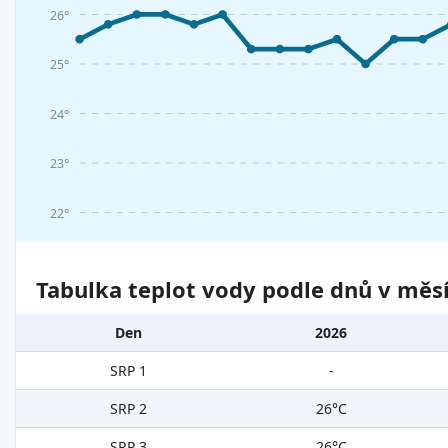
26°
25°
24°
23°
22°
Tabulka teplot vody podle dnů v měsí
Den
2026
SRP 1
-
SRP 2
26°C
SRP 3
26°C