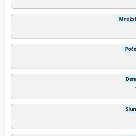
Množst
Poče
Denn
Slun