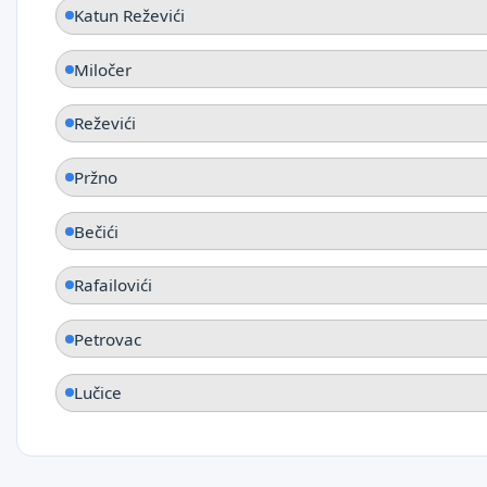
Katun Reževići
Miločer
Reževići
Pržno
Bečići
Rafailovići
Petrovac
Lučice