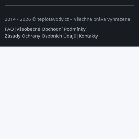
2014 - 2026 © teplotavody.cz – Všechna práva vyhrazena
FAQ
|
Všeobecné Obchodní Podmínky
|
Zásady Ochrany Osobních Údajů
|
Kontakty