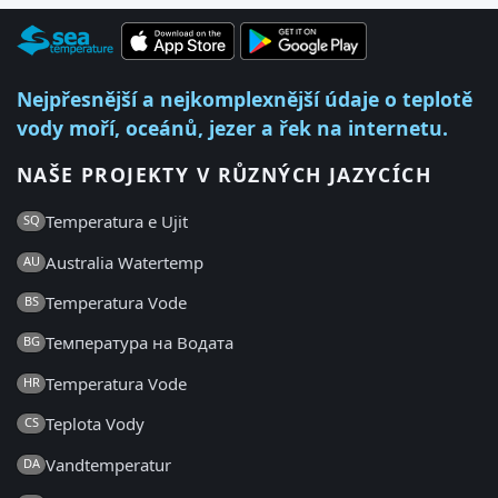
Nejpřesnější a nejkomplexnější údaje o teplotě
vody moří, oceánů, jezer a řek na internetu.
NAŠE PROJEKTY V RŮZNÝCH JAZYCÍCH
Temperatura e Ujit
SQ
Australia Watertemp
AU
Temperatura Vode
BS
Температура на Водата
BG
Temperatura Vode
HR
Teplota Vody
CS
Vandtemperatur
DA