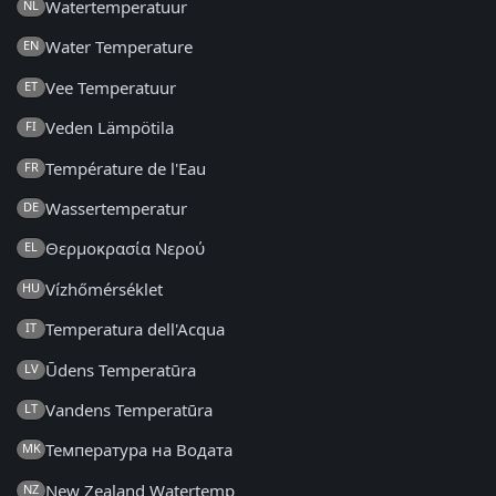
Watertemperatuur
NL
Water Temperature
EN
Vee Temperatuur
ET
Veden Lämpötila
FI
Température de l'Eau
FR
Wassertemperatur
DE
Θερμοκρασία Νερού
EL
Vízhőmérséklet
HU
Temperatura dell'Acqua
IT
Ūdens Temperatūra
LV
Vandens Temperatūra
LT
Температура на Водата
MK
New Zealand Watertemp
NZ