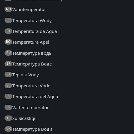
Vanntemperatur
NO
Temperatura Wody
PL
Temperatura da Água
PT
Temperatura Apei
RO
Температура воды
RU
Температура Воде
SR
Teplota Vody
SK
Temperatura Vode
SL
Temperatura del Agua
ES
Vattentemperatur
SV
Su Sıcaklığı
TR
Температура Води
UK