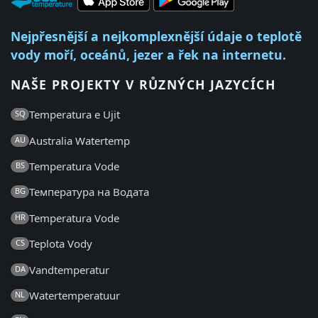
Nejpřesnější a nejkomplexnější údaje o teplotě
vody moří, oceánů, jezer a řek na internetu.
NAŠE PROJEKTY V RŮZNÝCH JAZYCÍCH
Temperatura e Ujit
SQ
Australia Watertemp
AU
Temperatura Vode
BS
Температура на Водата
BG
Temperatura Vode
HR
Teplota Vody
CS
Vandtemperatur
DA
Watertemperatuur
NL