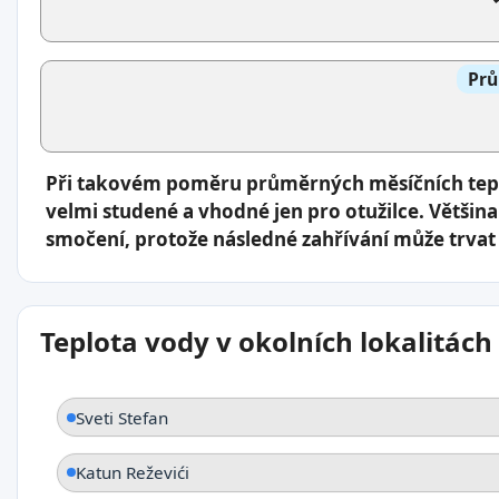
Prů
Při takovém poměru průměrných měsíčních tepl
velmi studené a vhodné jen pro otužilce. Většina
smočení, protože následné zahřívání může trvat 
Teplota vody v okolních lokalitách
Sveti Stefan
Katun Reževići