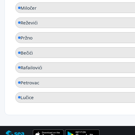
Miločer
Reževići
Pržno
Bečići
Rafailovići
Petrovac
Lučice