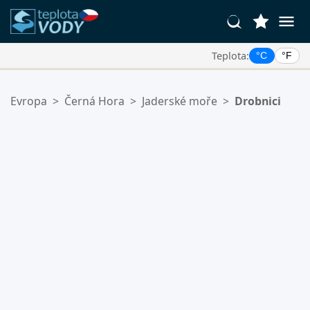
Teplota:
°C
°F
Vaše Oblíbené Lokality:
Evropa
>
Černá Hora
>
Jaderské moře
>
Drobnici
Váš seznam oblíbených je prázdný.