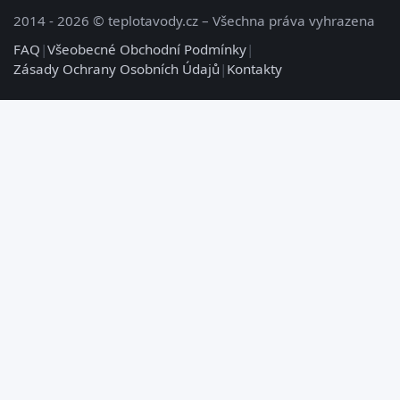
2014 - 2026 © teplotavody.cz – Všechna práva vyhrazena
FAQ
|
Všeobecné Obchodní Podmínky
|
Zásady Ochrany Osobních Údajů
|
Kontakty