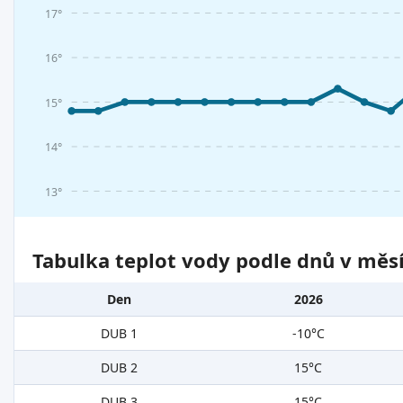
17°
16°
15°
14°
13°
Tabulka teplot vody podle dnů v měsí
Den
2026
DUB 1
-10°C
DUB 2
15°C
DUB 3
15°C