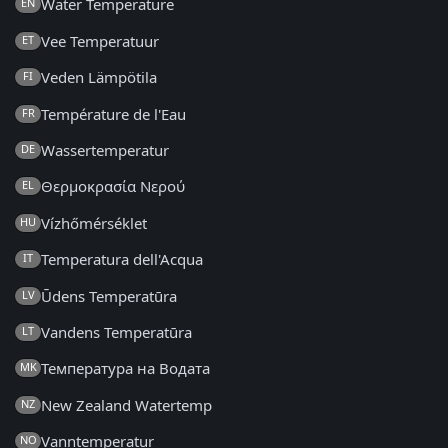
Water Temperature
EN
Vee Temperatuur
ET
Veden Lämpötila
FI
Température de l'Eau
FR
Wassertemperatur
DE
Θερμοκρασία Νερού
EL
Vízhőmérséklet
HU
Temperatura dell'Acqua
IT
Ūdens Temperatūra
LV
Vandens Temperatūra
LT
Температура на Водата
MK
New Zealand Watertemp
NZ
Vanntemperatur
NO