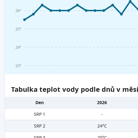
26°
25°
24°
23°
Tabulka teplot vody podle dnů v měsí
Den
2026
SRP 1
-
SRP 2
24°C
SRP 3
25°C