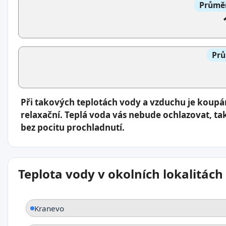
Průměr
Prů
Při takových teplotách vody a vzduchu je koup
relaxační. Teplá voda vás nebude ochlazovat, ta
bez pocitu prochladnutí.
Teplota vody v okolních lokalitách
Kranevo