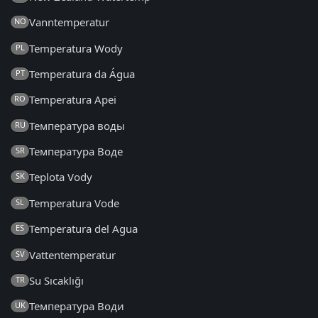
Vanntemperatur
NO
Temperatura Wody
PL
Temperatura da Água
PT
Temperatura Apei
RO
Температура воды
RU
Температура Воде
SR
Teplota Vody
SK
Temperatura Vode
SL
Temperatura del Agua
ES
Vattentemperatur
SV
Su Sıcaklığı
TR
Температура Води
UK