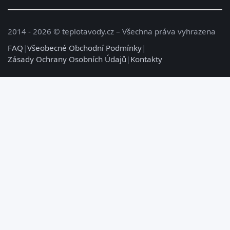
2014 - 2026 © teplotavody.cz – Všechna práva vyhrazena
FAQ
|
Všeobecné Obchodní Podmínky
|
Zásady Ochrany Osobních Údajů
|
Kontakty