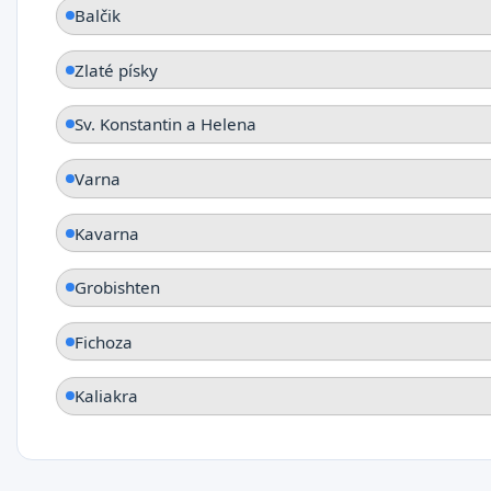
Balčik
Zlaté písky
Sv. Konstantin a Helena
Varna
Kavarna
Grobishten
Fichoza
Kaliakra