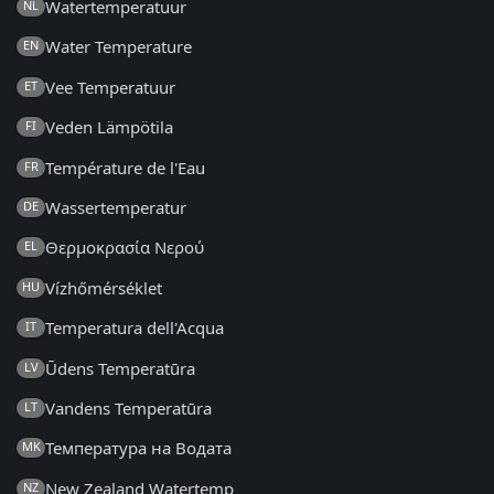
Watertemperatuur
NL
Water Temperature
EN
Vee Temperatuur
ET
Veden Lämpötila
FI
Température de l'Eau
FR
Wassertemperatur
DE
Θερμοκρασία Νερού
EL
Vízhőmérséklet
HU
Temperatura dell'Acqua
IT
Ūdens Temperatūra
LV
Vandens Temperatūra
LT
Температура на Водата
MK
New Zealand Watertemp
NZ