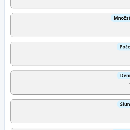
Množst
Poče
Denn
Slun