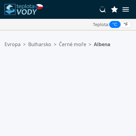
Teplota:
°C
°F
Vaše Oblíbené Lokality:
Evropa
>
Bulharsko
>
Černé moře
>
Albena
Váš seznam oblíbených je prázdný.