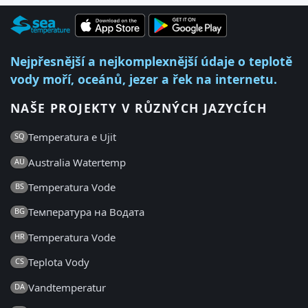
Nejpřesnější a nejkomplexnější údaje o teplotě
vody moří, oceánů, jezer a řek na internetu.
NAŠE PROJEKTY V RŮZNÝCH JAZYCÍCH
Temperatura e Ujit
SQ
Australia Watertemp
AU
Temperatura Vode
BS
Температура на Водата
BG
Temperatura Vode
HR
Teplota Vody
CS
Vandtemperatur
DA