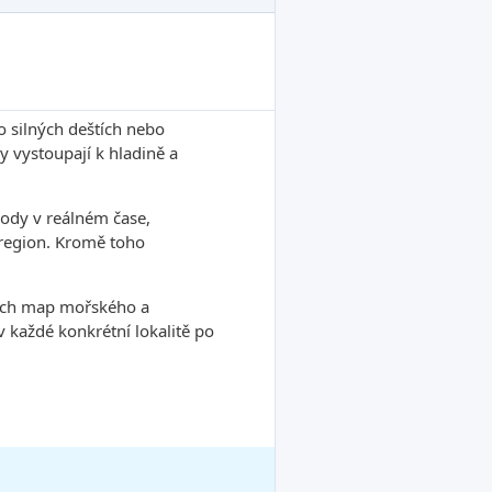
o silných deštích nebo
 vystoupají k hladině a
ody v reálném čase,
ý region. Kromě toho
tních map mořského a
každé konkrétní lokalitě po