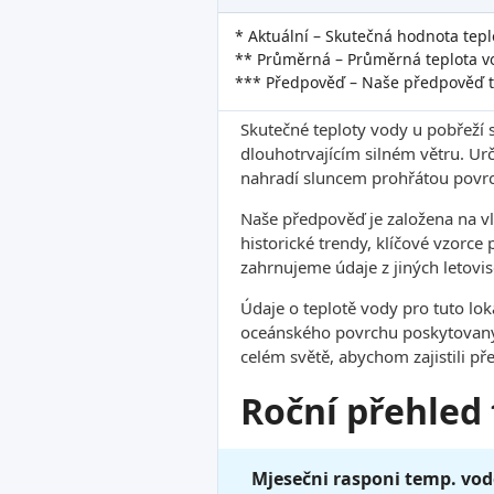
* Aktuální – Skutečná hodnota tepl
** Průměrná – Průměrná teplota vo
*** Předpověď – Naše předpověď t
Skutečné teploty vody u pobřeží 
dlouhotrvajícím silném větru. Ur
nahradí sluncem prohřátou povrc
Naše předpověď je založena na v
historické trendy, klíčové vzorce
zahrnujeme údaje z jiných letovis
Údaje o teplotě vody pro tuto lo
oceánského povrchu poskytovanýc
celém světě, abychom zajistili pře
Roční přehled
Mjesečni rasponi temp. vod