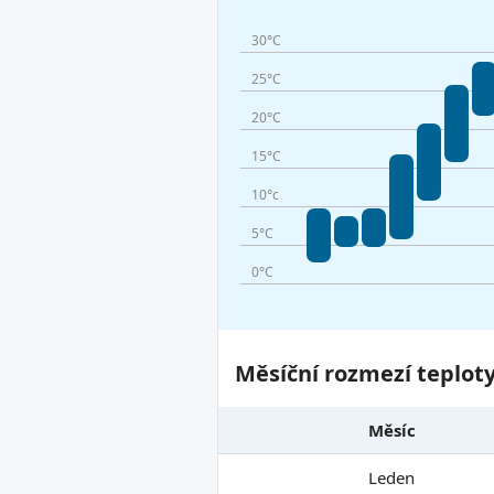
30°C
25°C
20°C
15°C
10°c
5°C
0°C
Měsíční rozmezí teplot
Měsíc
Leden