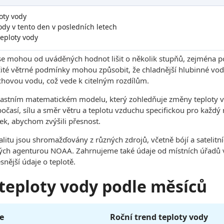
oty vody
dy v tento den v posledních letech
eploty vody
se mohou od uváděných hodnot lišit o několik stupňů, zejména p
čité větrné podmínky mohou způsobit, že chladnější hlubinné vody
hovou vodu, což vede k citelným rozdílům.
lastním matematickém modelu, který zohledňuje změny teploty v
 počasí, sílu a směr větru a teplotu vzduchu specifickou pro každ
ek, abychom zvýšili přesnost.
kalitu jsou shromažďovány z různých zdrojů, včetně bójí a sateli
h agenturou NOAA. Zahrnujeme také údaje od místních úřadů v 
snější údaje o teplotě.
 teploty vody podle měsíců
e
Roční trend teploty vody