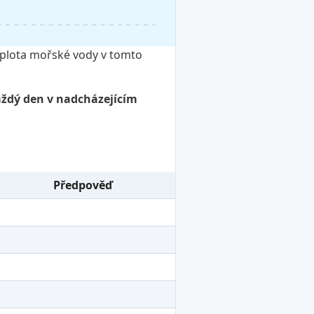
teplota mořské vody v tomto
aždý den v nadcházejícím
Předpověď