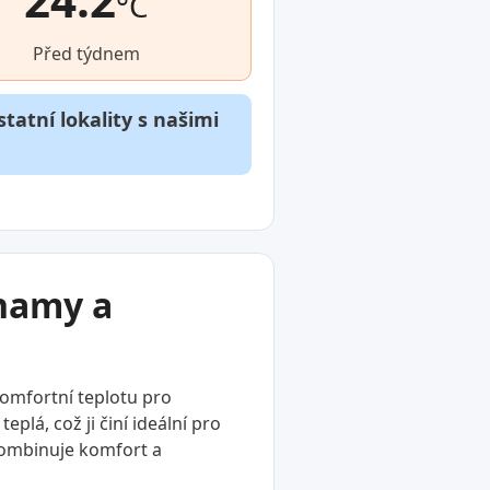
°C
Před týdnem
tatní lokality s našimi
znamy a
komfortní teplotu pro
plá, což ji činí ideální pro
 kombinuje komfort a