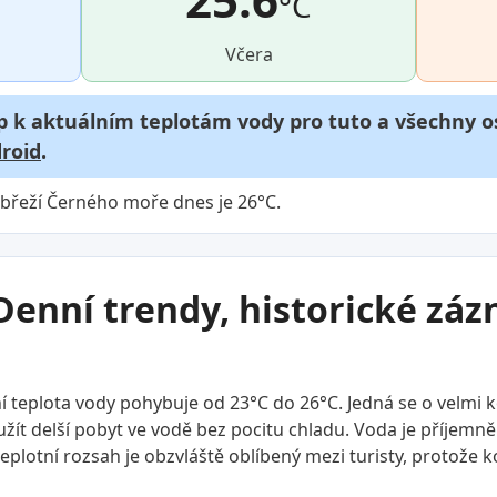
°C
Včera
p k aktuálním teplotám vody pro tuto a všechny os
roid
.
břeží Černého moře dnes je 26°C.
Denní trendy, historické zá
 teplota vody pohybuje od 23°C do 26°C. Jedná se o velmi 
ít delší pobyt ve vodě bez pocitu chladu. Voda je příjemně te
 teplotní rozsah je obzvláště oblíbený mezi turisty, protože