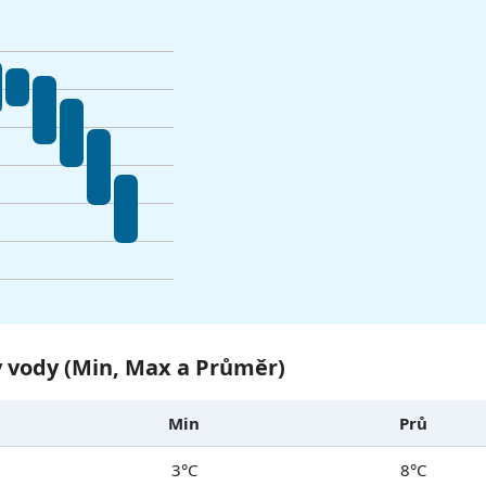
y vody (Min, Max a Průměr)
Min
Prů
3°C
8°C