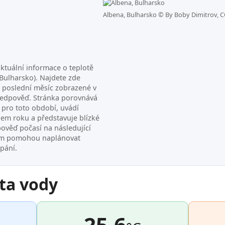
Albena, Bulharsko ©
By Boby Dimitrov, C
ktuální informace o teplotě
Bulharsko). Najdete zde
a poslední měsíc zobrazené v
ředpověď. Stránka porovnává
pro toto období, uvádí
hem roku a představuje blízké
pověď počasí na následující
vám pomohou naplánovat
upání.
ta vody
25.6