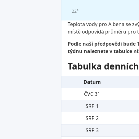
22°
Teplota vody pro Albena se zvý
místě odpovídá průměru pro t
Podle naší předpovědi bude T
týdnu naleznete v tabulce ní
Tabulka denních
Datum
ČVC 31
SRP 1
SRP 2
SRP 3