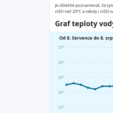
Je důležité poznamenat, že tyt
nižší než 20°C a někdy i nižší 
Graf teploty vod
Od 8. července do 8. sr
27°
26°
25°
24°
23°