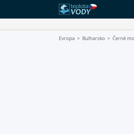
Vaše Oblíbené Lokality:
Evropa
>
Bulharsko
>
Černé mo
Váš seznam oblíbených je prázdn