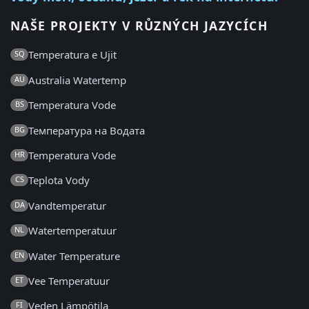
NAŠE PROJEKTY V RŮZNÝCH JAZYCÍCH
Temperatura e Ujit
SQ
Australia Watertemp
AU
Temperatura Vode
BS
Температура на Водата
BG
Temperatura Vode
HR
Teplota Vody
CS
Vandtemperatur
DA
Watertemperatuur
NL
Water Temperature
EN
Vee Temperatuur
ET
Veden Lämpötila
FI