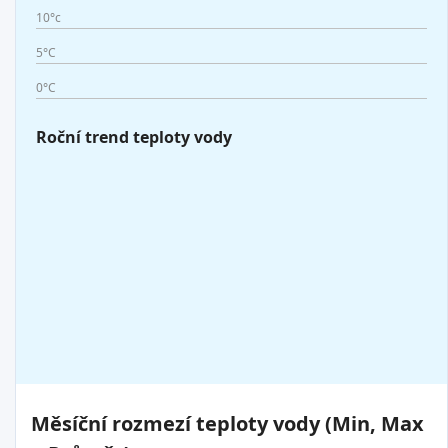
10°c
5°C
0°C
Roční trend teploty vody
Měsíční rozmezí teploty vody (Min, Max