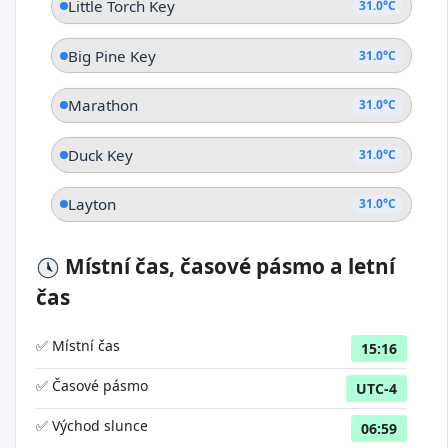
Little Torch Key
31.0°C
Big Pine Key
31.0°C
Marathon
31.0°C
Duck Key
31.0°C
Layton
31.0°C
Místní čas, časové pásmo a letní
čas
✅ Místní čas
15:16
✅ Časové pásmo
UTC-4
✅ Východ slunce
06:59