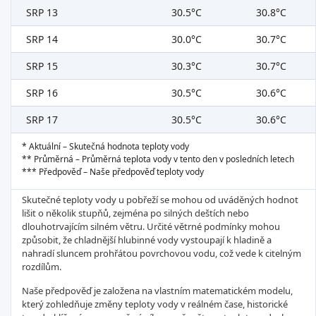
SRP 13
30.5°C
30.8°C
SRP 14
30.0°C
30.7°C
SRP 15
30.3°C
30.7°C
SRP 16
30.5°C
30.6°C
SRP 17
30.5°C
30.6°C
* Aktuální – Skutečná hodnota teploty vody
** Průměrná – Průměrná teplota vody v tento den v posledních letech
*** Předpověď – Naše předpověď teploty vody
Skutečné teploty vody u pobřeží se mohou od uváděných hodnot
lišit o několik stupňů, zejména po silných deštích nebo
dlouhotrvajícím silném větru. Určité větrné podmínky mohou
způsobit, že chladnější hlubinné vody vystoupají k hladině a
nahradí sluncem prohřátou povrchovou vodu, což vede k citelným
rozdílům.
Naše předpověď je založena na vlastním matematickém modelu,
který zohledňuje změny teploty vody v reálném čase, historické