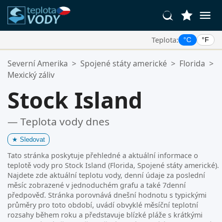
Teplota:
°C
°F
Vaše Oblíbené Lokality:
Severní Amerika
>
Spojené státy americké
>
Florida
>
Váš seznam oblíbených je prázdný.
Mexický záliv
Stock Island
— Teplota vody dnes
★
Sledovat
Tato stránka poskytuje přehledné a aktuální informace o
teplotě vody pro Stock Island (Florida, Spojené státy americké).
Najdete zde aktuální teplotu vody, denní údaje za poslední
měsíc zobrazené v jednoduchém grafu a také 7denní
předpověď. Stránka porovnává dnešní hodnotu s typickými
průměry pro toto období, uvádí obvyklé měsíční teplotní
rozsahy během roku a představuje blízké pláže s krátkými