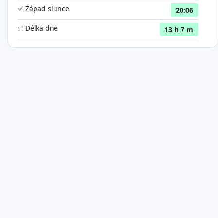
✅ Západ slunce
20:06
✅ Délka dne
13 h 7 m