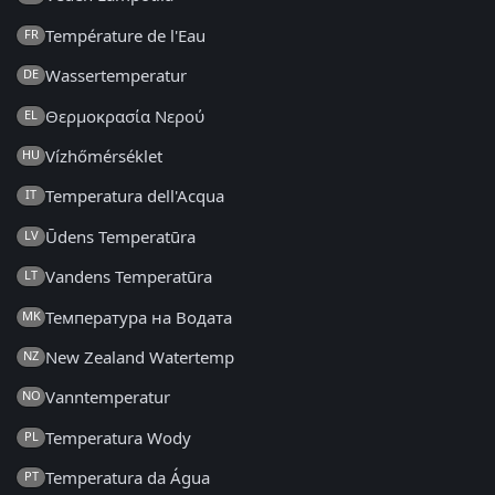
Température de l'Eau
FR
Wassertemperatur
DE
Θερμοκρασία Νερού
EL
Vízhőmérséklet
HU
Temperatura dell'Acqua
IT
Ūdens Temperatūra
LV
Vandens Temperatūra
LT
Температура на Водата
MK
New Zealand Watertemp
NZ
Vanntemperatur
NO
Temperatura Wody
PL
Temperatura da Água
PT