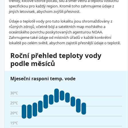
trendy, klíčové vzorce počasí, sílu a směr větru a teplotu vzduchu
specifickou pro každý region. Kromě toho zahrnujeme údaje z
jiných letovisek, abychom zvýšili přesnost.
Údaje o teplotě vody pro tuto lokalitu jsou shromažďovány z
různých zdrojů, včetně bójí a satelitních map mořského a
oceánského povrchu poskytovaných agenturou NOAA.
Zahrnujeme také údaje od místních úřadů v každé konkrétní
lokalitě po celém světě, abychom zajistili přesnější údaje o teplotě.
Roční přehled teploty vody
podle měsíců
Mjesečni rasponi temp. vode
30°C
25°C
20°C
15°C