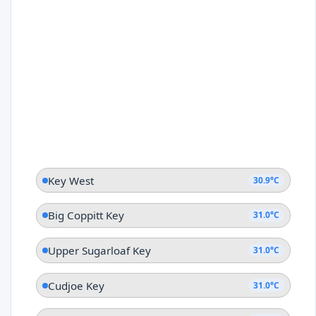
Key West
30.9°C
Big Coppitt Key
31.0°C
Upper Sugarloaf Key
31.0°C
Cudjoe Key
31.0°C