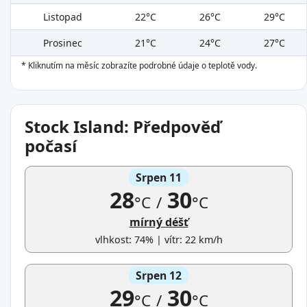
Listopad
22°C
26°C
29°C
Prosinec
21°C
24°C
27°C
* Kliknutím na měsíc zobrazíte podrobné údaje o teplotě vody.
Stock Island: Předpověď
počasí
Srpen 11
28
30
°C
/
°C
mírný déšť
vlhkost: 74% | vítr: 22 km/h
Srpen 12
29
30
°C
/
°C