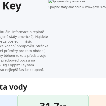
 Key
Spojené státy americké ©
www.pexels.c
ktuální informace o teplotě
ojené státy americké). Najdete
je za poslední měsíc
ké 7denní předpověď. Stránka
mi průměry pro toto období,
ahy během roku a představuje
ní předpověď počasí na
o Big Coppitt Key vám
t nejlepší čas ke koupání.
ta vody
31.7