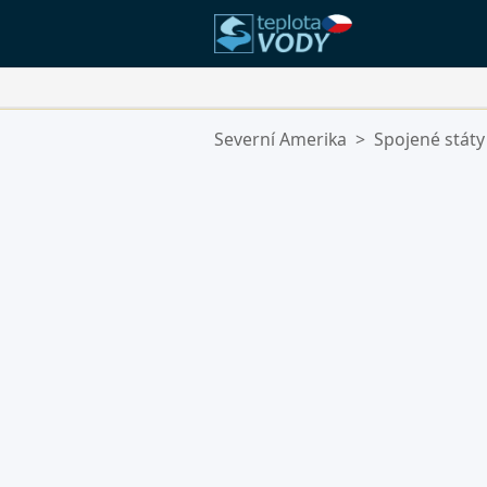
Vaše Oblíbené Lokality:
Severní Amerika
>
Spojené státy
Váš seznam oblíbených je prázdn