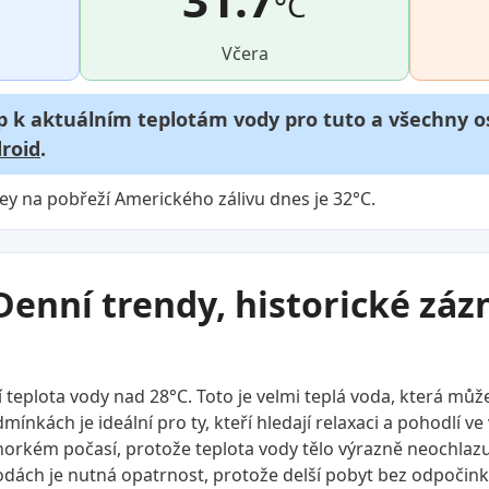
°C
Včera
p k aktuálním teplotám vody pro tuto a všechny os
roid
.
ey na pobřeží Amerického zálivu dnes je 32°C.
Denní trendy, historické zá
teplota vody nad 28°C. Toto je velmi teplá voda, která může
ínkách je ideální pro ty, kteří hledají relaxaci a pohodlí ve
rkém počasí, protože teplota vody tělo výrazně neochlazuje
vodách je nutná opatrnost, protože delší pobyt bez odpočink