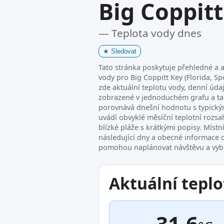
Big Coppitt
— Teplota vody dnes
★
Sledovat
Tato stránka poskytuje přehledné a a
vody pro Big Coppitt Key (Florida, Sp
zde aktuální teplotu vody, denní úda
zobrazené v jednoduchém grafu a ta
porovnává dnešní hodnotu s typický
uvádí obvyklé měsíční teplotní rozs
blízké pláže s krátkými popisy. Míst
následující dny a obecné informace 
pomohou naplánovat návštěvu a vybra
Aktuální teplo
31.6