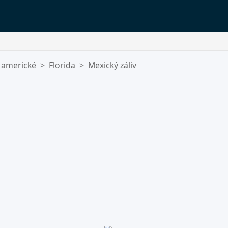
 americké
>
Florida
>
Mexický záliv
ý.