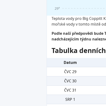
29°
Teplota vody pro Big Coppitt K
mořské vody v tomto místě od
Podle naší předpovědi bude T
nadcházejícím týdnu nalezne
Tabulka denních
Datum
ČVC 29
ČVC 30
ČVC 31
SRP 1