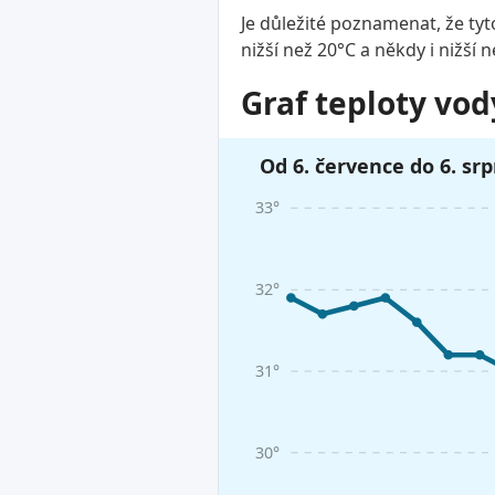
Je důležité poznamenat, že tyt
nižší než 20°C a někdy i nižší 
Graf teploty vod
Od 6. července do 6. sr
33°
32°
31°
30°