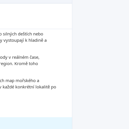
o silných deštích nebo
 vystoupají k hladině a
ody v reálném čase,
ý region. Kromě toho
tních map mořského a
každé konkrétní lokalitě po