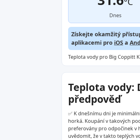
°C
Dnes
Získejte okamžitý přístu
aplikacemi pro
iOS
a
And
Teplota vody pro Big Coppitt K
Teplota vody: 
předpověď
✅ K dnešnímu dni je minimální 
horká. Koupání v takových podm
preferovány pro odpočinek v ho
uvědomit, že v takto teplých 