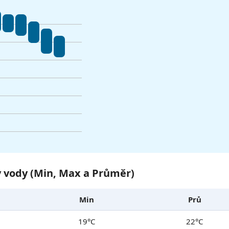
y vody (Min, Max a Průměr)
Min
Prů
19°C
22°C