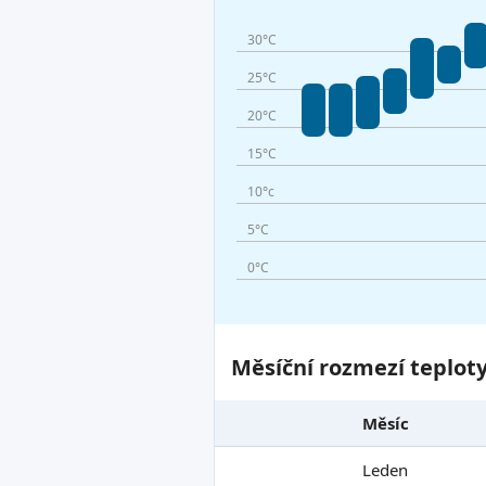
30°C
25°C
20°C
15°C
10°c
5°C
0°C
Měsíční rozmezí teplot
Měsíc
Leden