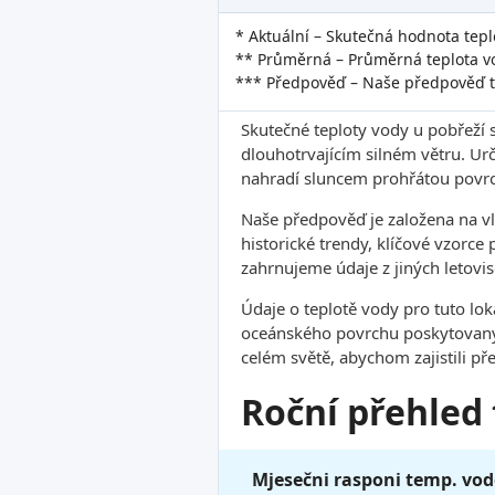
* Aktuální – Skutečná hodnota tepl
** Průměrná – Průměrná teplota vo
*** Předpověď – Naše předpověď t
Skutečné teploty vody u pobřeží 
dlouhotrvajícím silném větru. Ur
nahradí sluncem prohřátou povrc
Naše předpověď je založena na v
historické trendy, klíčové vzorce
zahrnujeme údaje z jiných letovis
Údaje o teplotě vody pro tuto lo
oceánského povrchu poskytovanýc
celém světě, abychom zajistili pře
Roční přehled
Mjesečni rasponi temp. vod