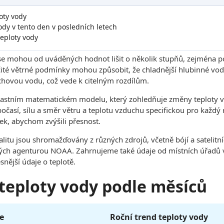
oty vody
dy v tento den v posledních letech
eploty vody
se mohou od uváděných hodnot lišit o několik stupňů, zejména p
čité větrné podmínky mohou způsobit, že chladnější hlubinné vody
hovou vodu, což vede k citelným rozdílům.
lastním matematickém modelu, který zohledňuje změny teploty v
 počasí, sílu a směr větru a teplotu vzduchu specifickou pro každ
ek, abychom zvýšili přesnost.
kalitu jsou shromažďovány z různých zdrojů, včetně bójí a sateli
h agenturou NOAA. Zahrnujeme také údaje od místních úřadů v 
snější údaje o teplotě.
 teploty vody podle měsíců
e
Roční trend teploty vody