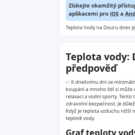
Získejte okamžitý přístu
aplikacemi pro
iOS
a
And
Teplota Vody na Douru dnes je
Teplota vody: 
předpověď
✅ K dnešnímu dni se minimální
koupání a mnoho lidí si může už
relaxaci a vodní sporty. Tento
zdravotní bezpečnost. Je důlež
Když je teplota vzduchu nižší n
teplotě vody.
Graf teploty vod