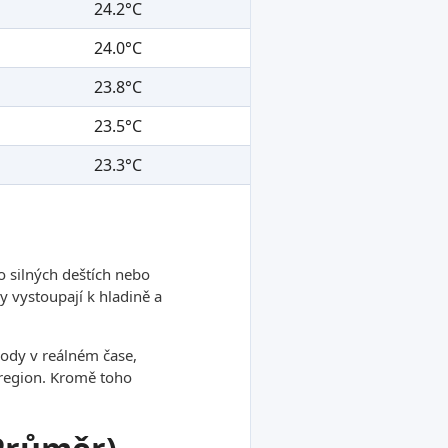
24.2°C
24.0°C
23.8°C
23.5°C
23.3°C
o silných deštích nebo
 vystoupají k hladině a
ody v reálném čase,
ý region. Kromě toho