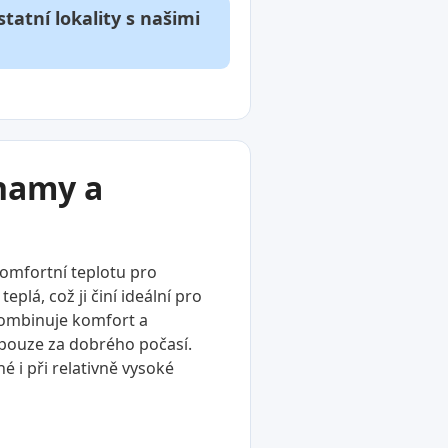
tatní lokality s našimi
znamy a
komfortní teplotu pro
plá, což ji činí ideální pro
 kombinuje komfort a
í pouze za dobrého počasí.
é i při relativně vysoké