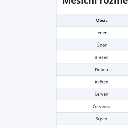
Měsíční rozme
Měsíc
Leden
Únor
Březen
Duben
Květen
Červen
Červenec
Srpen