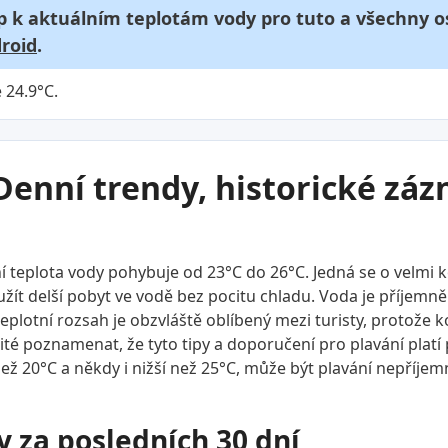
p k aktuálním teplotám vody pro tuto a všechny os
roid
.
 24.9°C.
Denní trendy, historické zá
 teplota vody pohybuje od 23°C do 26°C. Jedná se o velmi 
ít delší pobyt ve vodě bez pocitu chladu. Voda je příjemně te
 teplotní rozsah je obzvláště oblíbený mezi turisty, protože
ité poznamenat, že tyto tipy a doporučení pro plavání plat
ež 20°C a někdy i nižší než 25°C, může být plavání nepříjemn
y za posledních 30 dní