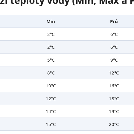
zí teploty vody (Min, Max a
Min
Prů
2°C
6°C
2°C
6°C
5°C
9°C
8°C
12°C
10°C
16°C
12°C
18°C
14°C
19°C
15°C
20°C