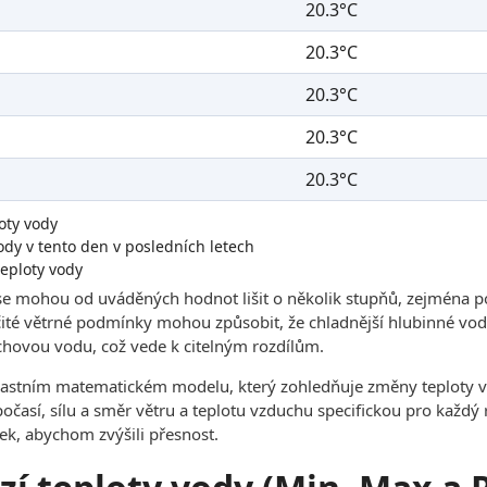
20.3°C
20.3°C
20.3°C
20.3°C
20.3°C
oty vody
dy v tento den v posledních letech
eploty vody
se mohou od uváděných hodnot lišit o několik stupňů, zejména p
čité větrné podmínky mohou způsobit, že chladnější hlubinné vody
hovou vodu, což vede k citelným rozdílům.
lastním matematickém modelu, který zohledňuje změny teploty v
 počasí, sílu a směr větru a teplotu vzduchu specifickou pro každ
ek, abychom zvýšili přesnost.