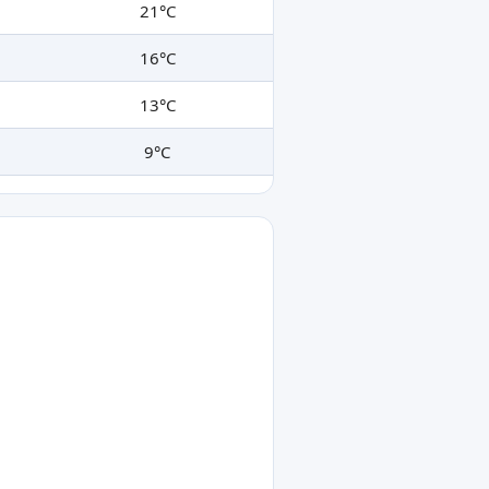
21°C
16°C
13°C
9°C