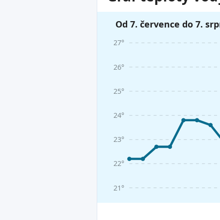
Od 7. července do 7. sr
27°
26°
25°
24°
23°
22°
21°