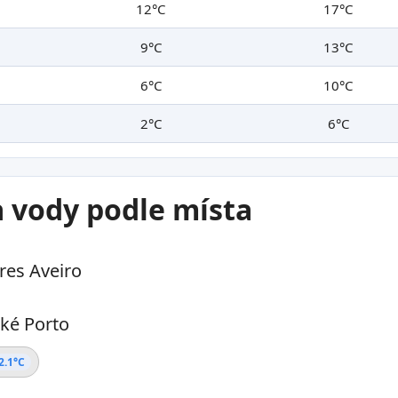
12°C
17°C
9°C
13°C
6°C
10°C
2°C
6°C
a vody podle místa
res Aveiro
lké Porto
2.1°C