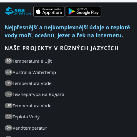
Nejpřesnější a nejkomplexnější údaje o teplotě
vody moří, oceánů, jezer a řek na internetu.
NAŠE PROJEKTY V RŮZNÝCH JAZYCÍCH
Temperatura e Ujit
SQ
Australia Watertemp
AU
Temperatura Vode
BS
Температура на Водата
BG
Temperatura Vode
HR
Teplota Vody
CS
Vandtemperatur
DA