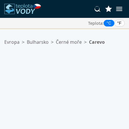
Teplota:
°C
°F
Vaše Oblíbené Lokality:
Evropa
>
Bulharsko
>
Černé moře
>
Carevo
Váš seznam oblíbených je prázdný.