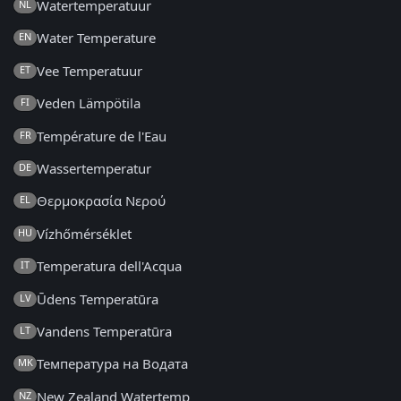
Watertemperatuur
NL
Water Temperature
EN
Vee Temperatuur
ET
Veden Lämpötila
FI
Température de l'Eau
FR
Wassertemperatur
DE
Θερμοκρασία Νερού
EL
Vízhőmérséklet
HU
Temperatura dell'Acqua
IT
Ūdens Temperatūra
LV
Vandens Temperatūra
LT
Температура на Водата
MK
New Zealand Watertemp
NZ