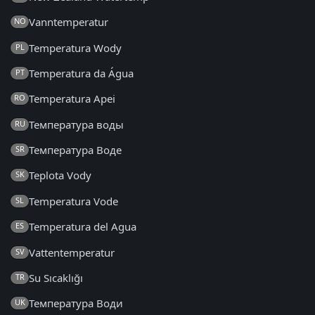
Vanntemperatur
NO
Temperatura Wody
PL
Temperatura da Água
PT
Temperatura Apei
RO
Температура воды
RU
Температура Воде
SR
Teplota Vody
SK
Temperatura Vode
SL
Temperatura del Agua
ES
Vattentemperatur
SV
Su Sıcaklığı
TR
Температура Води
UK