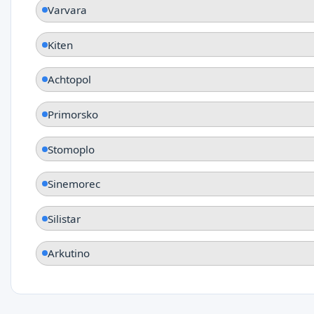
Varvara
Kiten
Achtopol
Primorsko
Stomoplo
Sinemorec
Silistar
Arkutino