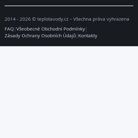
2014 - 2026 © teplotavody.cz – Všechna práva vyhrazena
FAQ
|
Všeobecné Obchodní Podmínky
|
Zásady Ochrany Osobních Údajů
|
Kontakty