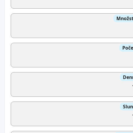
Množst
Poče
Denn
Slun