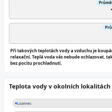
Průměr
Prů
Při takových teplotách vody a vzduchu je koup
relaxační. Teplá voda vás nebude ochlazovat, ta
bez pocitu prochladnutí.
Teplota vody v okolních lokalitách
Lozenec