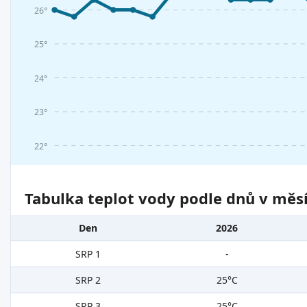
26°
25°
24°
23°
22°
Tabulka teplot vody podle dnů v měsí
Den
2026
SRP 1
-
SRP 2
25°C
SRP 3
25°C