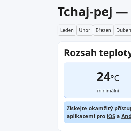
Tchaj-pej — 
Leden
Únor
Březen
Dube
Rozsah teplot
24
°C
minimální
Získejte okamžitý přístu
aplikacemi pro
iOS
a
And