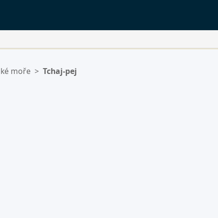
ské moře
>
Tchaj-pej
ý.