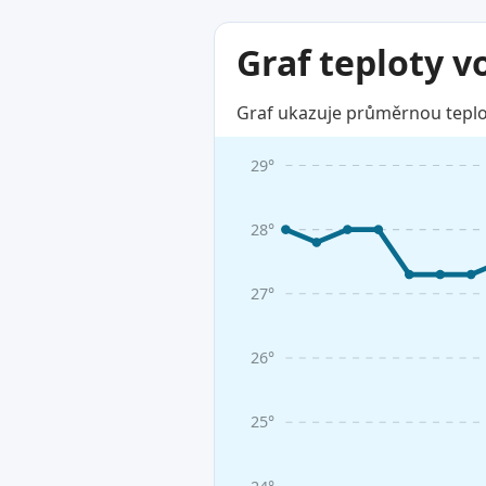
Graf teploty v
Graf ukazuje průměrnou teplot
29°
28°
27°
26°
25°
24°