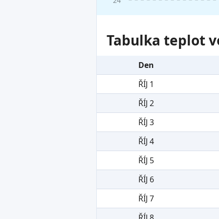
Tabulka teplot v
Den
ŘÍJ 1
ŘÍJ 2
ŘÍJ 3
ŘÍJ 4
ŘÍJ 5
ŘÍJ 6
ŘÍJ 7
ŘÍJ 8