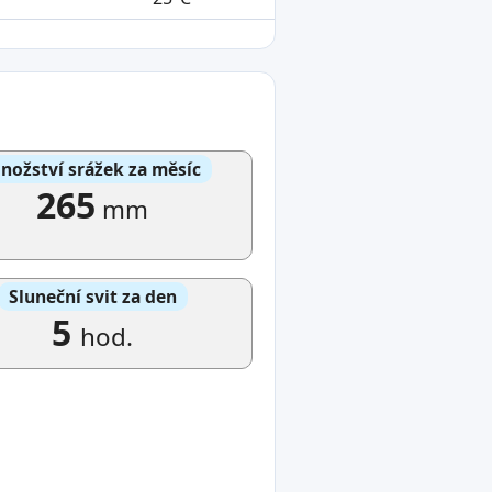
nožství srážek za měsíc
265
mm
Sluneční svit za den
5
hod.