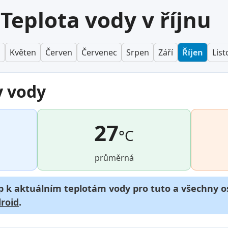
Teplota vody v říjnu
n
Květen
Červen
Červenec
Srpen
Září
Říjen
Lis
y vody
27
°C
průměrná
p k aktuálním teplotám vody pro tuto a všechny os
roid
.