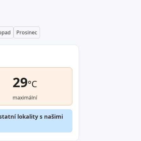
topad
Prosinec
29
°C
maximální
tatní lokality s našimi