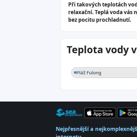
Při takových teplotách vo
relaxační. Teplá voda vás 
bez pocitu prochladnutí.
Teplota vody v
Pláž Fulong
Nejpřesnější a nejkomplexnější
internetu.