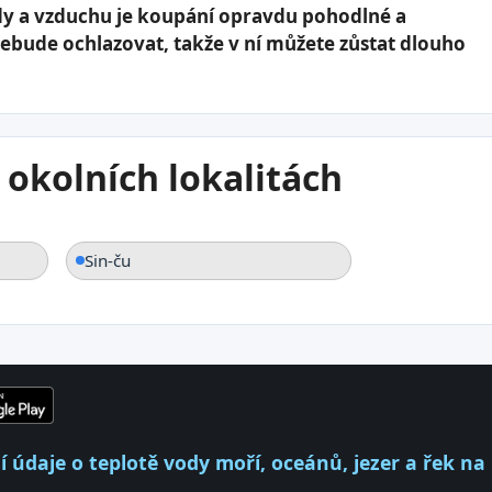
dy a vzduchu je koupání opravdu pohodlné a
nebude ochlazovat, takže v ní můžete zůstat dlouho
 okolních lokalitách
Sin-ču
 údaje o teplotě vody moří, oceánů, jezer a řek na