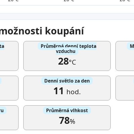
a možnosti koupání
ta
Průměrná denní teplota
M
vzduchu
28
°C
Denní světlo za den
11
hod.
ru
Průměrná vlhkost
78
%