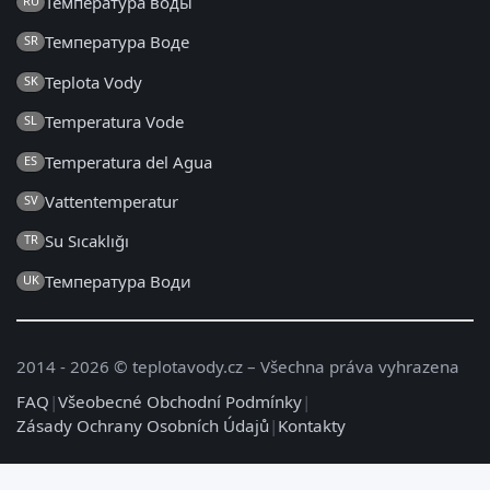
Температура воды
RU
Температура Воде
SR
Teplota Vody
SK
Temperatura Vode
SL
Temperatura del Agua
ES
Vattentemperatur
SV
Su Sıcaklığı
TR
Температура Води
UK
2014 - 2026 © teplotavody.cz – Všechna práva vyhrazena
FAQ
|
Všeobecné Obchodní Podmínky
|
Zásady Ochrany Osobních Údajů
|
Kontakty