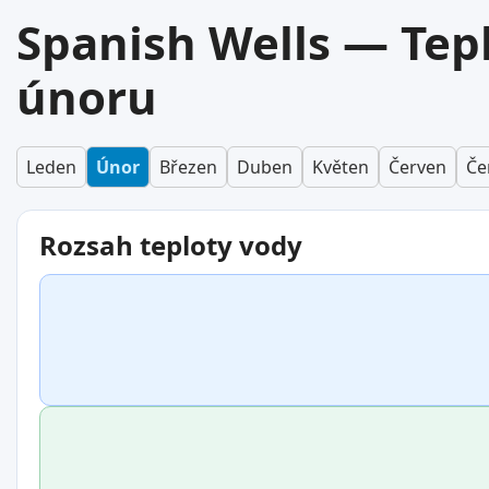
Spanish Wells — Tep
únoru
Leden
Únor
Březen
Duben
Květen
Červen
Če
Rozsah teploty vody