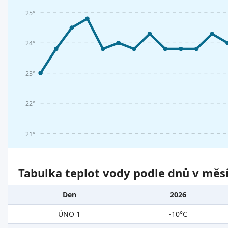
25°
24°
23°
22°
21°
Tabulka teplot vody podle dnů v měsí
Den
2026
ÚNO 1
-10°C