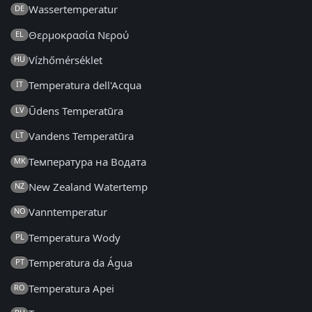
Wassertemperatur
DE
Θερμοκρασία Νερού
EL
Vízhőmérséklet
HU
Temperatura dell'Acqua
IT
Ūdens Temperatūra
LV
Vandens Temperatūra
LT
Температура на Водата
MK
New Zealand Watertemp
NZ
Vanntemperatur
NO
Temperatura Wody
PL
Temperatura da Água
PT
Temperatura Apei
RO