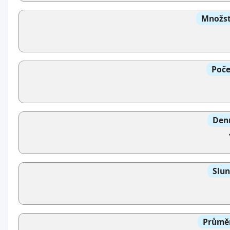
Množst
Poče
Denn
Slun
Průměr