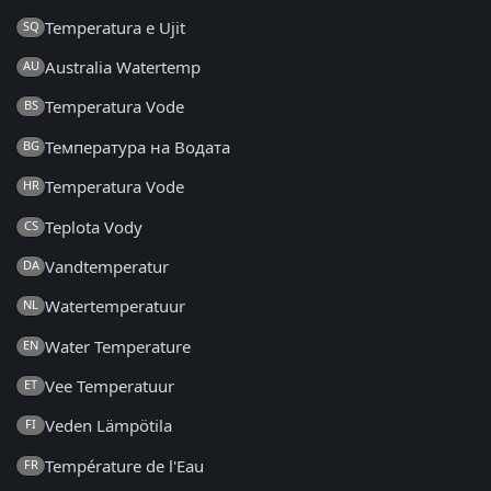
Temperatura e Ujit
SQ
Australia Watertemp
AU
Temperatura Vode
BS
Температура на Водата
BG
Temperatura Vode
HR
Teplota Vody
CS
Vandtemperatur
DA
Watertemperatuur
NL
Water Temperature
EN
Vee Temperatuur
ET
Veden Lämpötila
FI
Température de l'Eau
FR