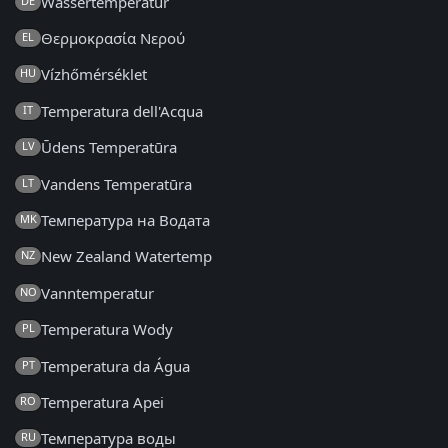
Wassertemperatur
DE
Θερμοκρασία Νερού
EL
Vízhőmérséklet
HU
Temperatura dell'Acqua
IT
Ūdens Temperatūra
LV
Vandens Temperatūra
LT
Температура на Водата
MK
New Zealand Watertemp
NZ
Vanntemperatur
NO
Temperatura Wody
PL
Temperatura da Água
PT
Temperatura Apei
RO
Температура воды
RU