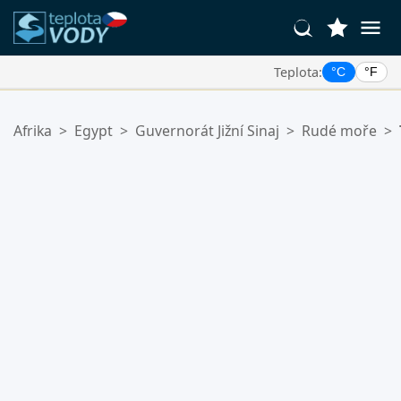
Teplota:
°C
°F
Vaše Oblíbené Lokality:
Afrika
>
Egypt
>
Guvernorát Jižní Sinaj
>
Rudé moře
>
Váš seznam oblíbených je prázdný.