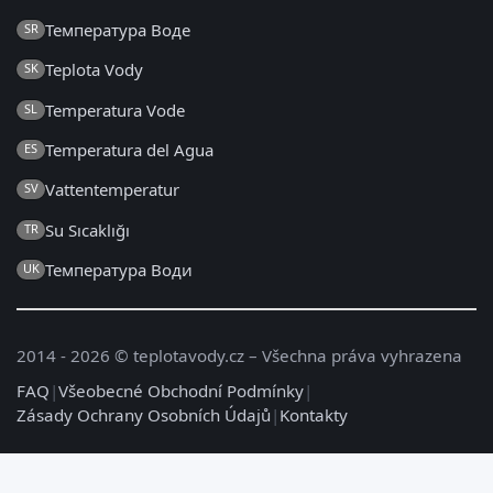
Температура Воде
SR
Teplota Vody
SK
Temperatura Vode
SL
Temperatura del Agua
ES
Vattentemperatur
SV
Su Sıcaklığı
TR
Температура Води
UK
2014 - 2026 © teplotavody.cz – Všechna práva vyhrazena
FAQ
|
Všeobecné Obchodní Podmínky
|
Zásady Ochrany Osobních Údajů
|
Kontakty