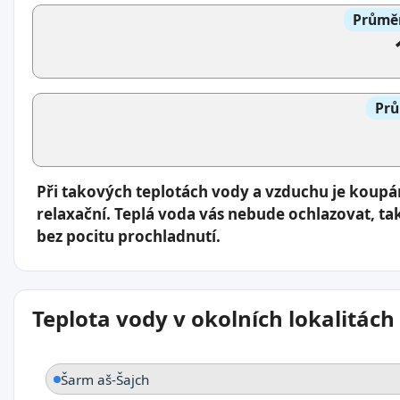
Průměr
Prů
Při takových teplotách vody a vzduchu je koup
relaxační. Teplá voda vás nebude ochlazovat, ta
bez pocitu prochladnutí.
Teplota vody v okolních lokalitách
Šarm aš-Šajch