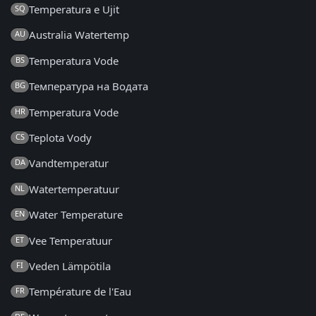
Temperatura e Ujit
SQ
Australia Watertemp
AU
Temperatura Vode
BS
Температура на Водата
BG
Temperatura Vode
HR
Teplota Vody
CS
Vandtemperatur
DA
Watertemperatuur
NL
Water Temperature
EN
Vee Temperatuur
ET
Veden Lämpötila
FI
Température de l'Eau
FR