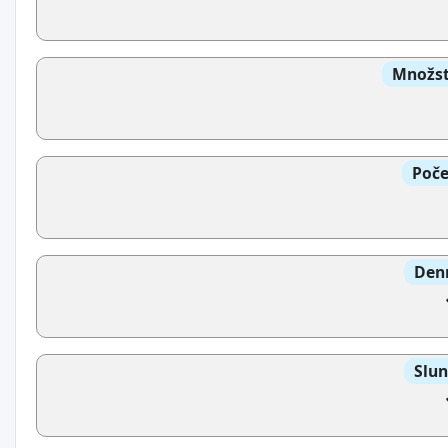
Množst
Poče
Denn
Slun