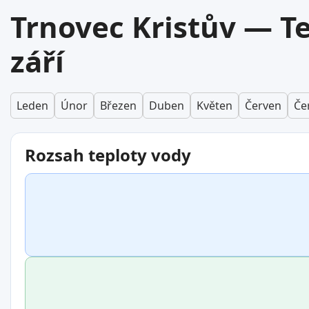
Trnovec Kristův — T
září
Leden
Únor
Březen
Duben
Květen
Červen
Če
Rozsah teploty vody