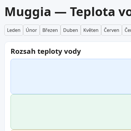
Muggia — Teplota vo
Leden
Únor
Březen
Duben
Květen
Červen
Če
Rozsah teploty vody