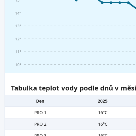
15°
14°
13°
12°
11°
10°
Tabulka teplot vody podle dnů v měsí
Den
2025
PRO 1
16°C
PRO 2
16°C
PRO 3
16°C