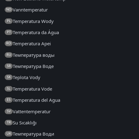
Vanntemperatur
NO
Temperatura Wody
PL
Temperatura da Água
PT
Temperatura Apei
RO
Температура воды
RU
Температура Воде
SR
Teplota Vody
SK
Temperatura Vode
SL
Temperatura del Agua
ES
Vattentemperatur
SV
Su Sıcaklığı
TR
Температура Води
UK