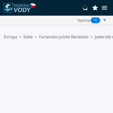
Teplota:
°C
°F
Vaše Oblíbené Lokality:
Evropa
>
Itálie
>
Furlansko-Julské Benátsko
>
Jaderské
Váš seznam oblíbených je prázdný.