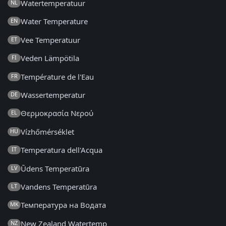
Watertemperatuur
NL
Water Temperature
EN
Vee Temperatuur
ET
Veden Lämpötila
FI
Température de l'Eau
FR
Wassertemperatur
DE
Θερμοκρασία Νερού
EL
Vízhőmérséklet
HU
Temperatura dell'Acqua
IT
Ūdens Temperatūra
LV
Vandens Temperatūra
LT
Температура на Водата
MK
New Zealand Watertemp
NZ