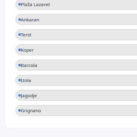
Plaža Lazaret
Ankaran
Terst
Koper
Barcola
Izola
Jagodje
Grignano