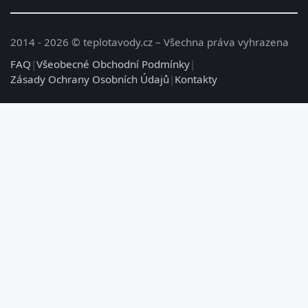
2014 - 2026 © teplotavody.cz – Všechna práva vyhrazena
FAQ
|
Všeobecné Obchodní Podmínky
|
Zásady Ochrany Osobních Údajů
|
Kontakty