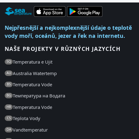
Nejpřesnější a nejkomplexnější údaje o teplotě
vody moří, oceánů, jezer a řek na internetu.
NAŠE PROJEKTY V RŮZNÝCH JAZYCÍCH
Temperatura e Ujit
SQ
Australia Watertemp
AU
Temperatura Vode
BS
Температура на Водата
BG
Temperatura Vode
HR
Teplota Vody
CS
Vandtemperatur
DA