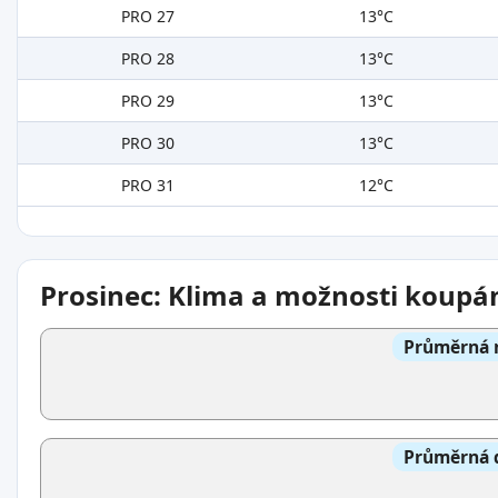
PRO 27
13°C
PRO 28
13°C
PRO 29
13°C
PRO 30
13°C
PRO 31
12°C
Prosinec: Klima a možnosti koupá
Průměrná n
Průměrná d