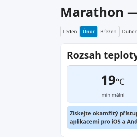
Marathon —
Leden
Únor
Březen
Dube
Rozsah teplot
19
°C
minimální
Získejte okamžitý přístu
aplikacemi pro
iOS
a
And