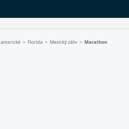
 americké
>
Florida
>
Mexický záliv
>
Marathon
ý.