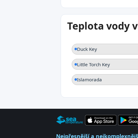
Teplota vody v
Duck Key
Little Torch Key
Islamorada
Nejpřesnější a nejkomplexnější