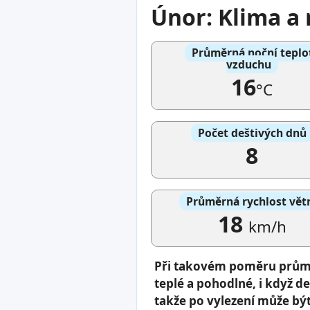
Únor: Klima a
Průměrná noční teplo
vzduchu
16
°C
Počet deštivých dnů
8
Průměrná rychlost vět
18
km/h
Při takovém poměru průmě
teplé a pohodlné, i když d
takže po vylezení může bý