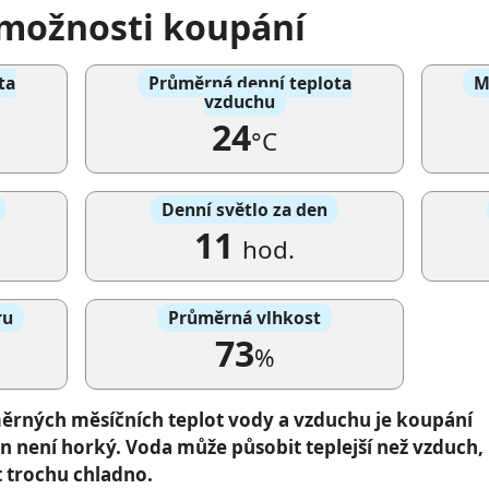
 možnosti koupání
ta
Průměrná denní teplota
M
vzduchu
24
°C
Denní světlo za den
11
hod.
ru
Průměrná vlhkost
73
%
rných měsíčních teplot vody a vzduchu je koupání
en není horký. Voda může působit teplejší než vzduch,
t trochu chladno.