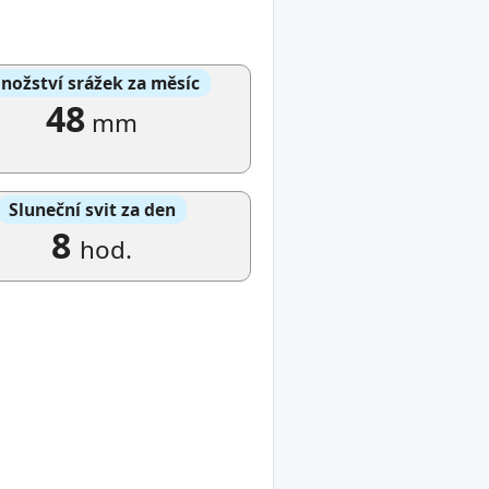
nožství srážek za měsíc
48
mm
Sluneční svit za den
8
hod.