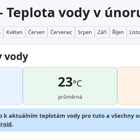
 Teplota vody v únor
n
Květen
Červen
Červenec
Srpen
Září
Říjen
List
y vody
23
°C
průměrná
p k aktuálním teplotám vody pro tuto a všechny os
roid
.