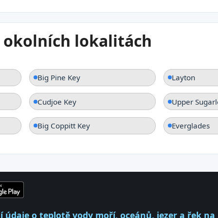
 okolních lokalitách
Big Pine Key
Layton
Cudjoe Key
Upper Sugarl
Big Coppitt Key
Everglades
 údaje o teplotě vody moří, oceánů, jezer a řek na