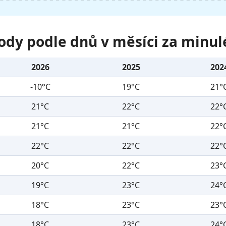
ody podle dnů v měsíci za minul
2026
2025
202
-10°C
19°C
21°
21°C
22°C
22°
21°C
21°C
22°
22°C
22°C
22°
20°C
22°C
23°
19°C
23°C
24°
18°C
23°C
23°
18°C
23°C
24°