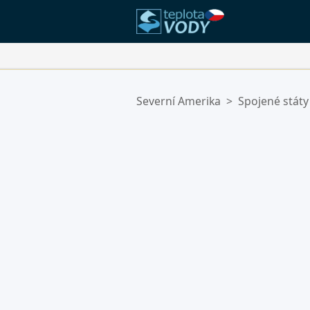
Vaše Oblíbené Lokality:
Severní Amerika
>
Spojené státy
Váš seznam oblíbených je prázdn