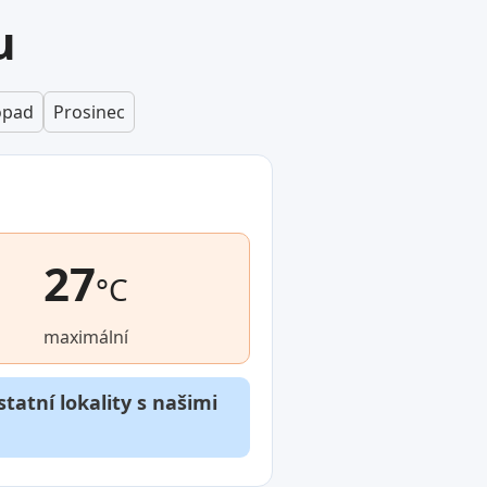
u
opad
Prosinec
27
°C
maximální
tatní lokality s našimi