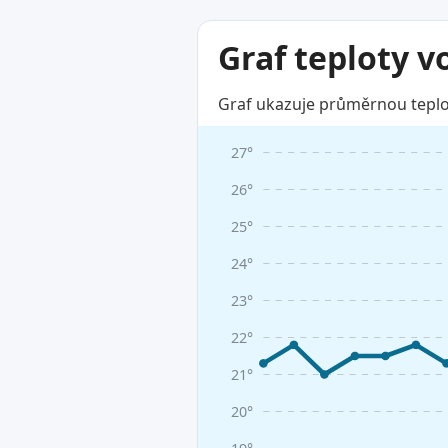
Graf teploty v
Graf ukazuje průměrnou teplot
27°
26°
25°
24°
23°
22°
21°
20°
19°