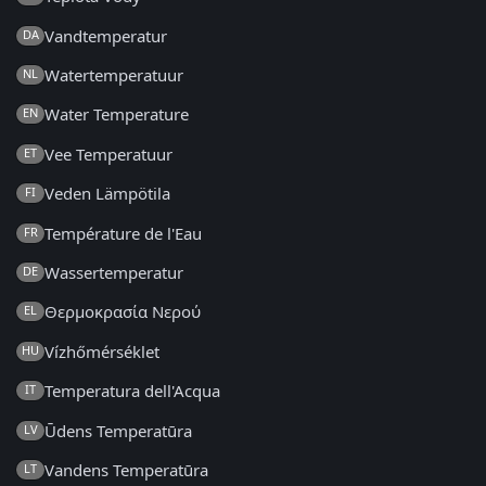
Vandtemperatur
DA
Watertemperatuur
NL
Water Temperature
EN
Vee Temperatuur
ET
Veden Lämpötila
FI
Température de l'Eau
FR
Wassertemperatur
DE
Θερμοκρασία Νερού
EL
Vízhőmérséklet
HU
Temperatura dell'Acqua
IT
Ūdens Temperatūra
LV
Vandens Temperatūra
LT