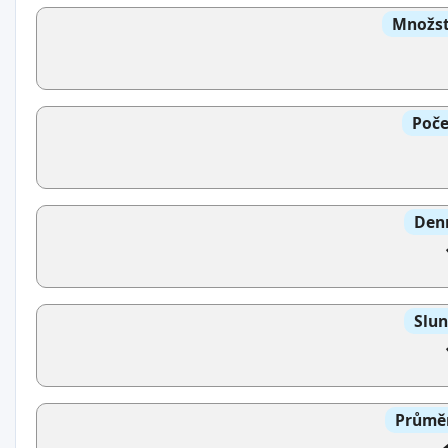
Množst
Poče
Denn
Slun
Průměr