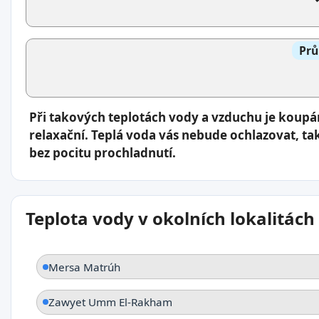
Prů
Při takových teplotách vody a vzduchu je koup
relaxační. Teplá voda vás nebude ochlazovat, ta
bez pocitu prochladnutí.
Teplota vody v okolních lokalitách
Mersa Matrúh
Zawyet Umm El-Rakham