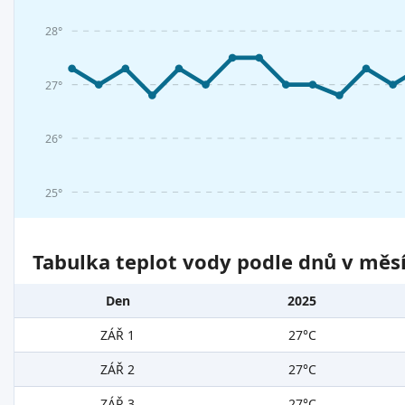
28°
27°
26°
25°
Tabulka teplot vody podle dnů v měsí
Den
2025
ZÁŘ 1
27°C
ZÁŘ 2
27°C
ZÁŘ 3
27°C