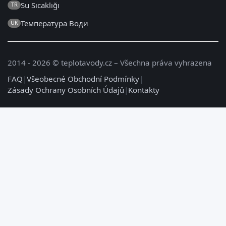
Su Sıcaklığı
TR
Температура Води
UK
2014 - 2026 © teplotavody.cz – Všechna práva vyhrazena
FAQ
|
Všeobecné Obchodní Podmínky
|
Zásady Ochrany Osobních Údajů
|
Kontakty