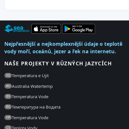
Nejpřesnější a nejkomplexnější údaje o teplotě
vody moří, oceánů, jezer a řek na internetu.
NAŠE PROJEKTY V RŮZNÝCH JAZYCÍCH
Temperatura e Ujit
SQ
Australia Watertemp
AU
Temperatura Vode
BS
Температура на Водата
BG
Temperatura Vode
HR
Teplota Vody
CS