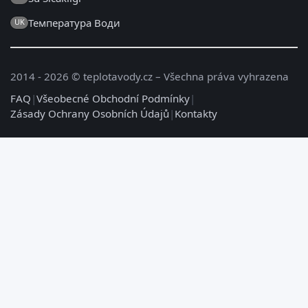
Температура Води
UK
2014 - 2026 © teplotavody.cz – Všechna práva vyhrazena
FAQ
|
Všeobecné Obchodní Podmínky
|
Zásady Ochrany Osobních Údajů
|
Kontakty