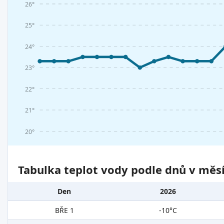
26°
25°
24°
23°
22°
21°
20°
Tabulka teplot vody podle dnů v měsí
Den
2026
BŘE 1
-10°C