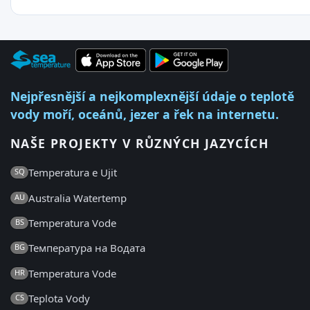
Nejpřesnější a nejkomplexnější údaje o teplotě
vody moří, oceánů, jezer a řek na internetu.
NAŠE PROJEKTY V RŮZNÝCH JAZYCÍCH
Temperatura e Ujit
SQ
Australia Watertemp
AU
Temperatura Vode
BS
Температура на Водата
BG
Temperatura Vode
HR
Teplota Vody
CS