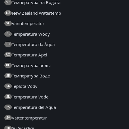
Температура на Водата
MK
New Zealand Watertemp
NZ
Vanntemperatur
NO
Temperatura Wody
PL
Temperatura da Água
PT
Temperatura Apei
RO
Температура воды
RU
Температура Воде
SR
Teplota Vody
SK
Temperatura Vode
SL
Temperatura del Agua
ES
Vattentemperatur
SV
Su Sıcaklığı
TR