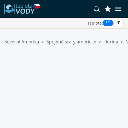
Teplota:
°C
°F
Vaše Oblíbené Lokality:
Severní Amerika
>
Spojené státy americké
>
Florida
>
M
Váš seznam oblíbených je prázdný.