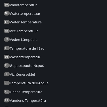
Vandtemperatur
DA
Watertemperatuur
NL
Water Temperature
EN
Vee Temperatuur
ET
Veden Lämpötila
FI
Température de l'Eau
FR
Wassertemperatur
DE
Θερμοκρασία Νερού
EL
Vízhőmérséklet
HU
Temperatura dell'Acqua
IT
Ūdens Temperatūra
LV
Vandens Temperatūra
LT