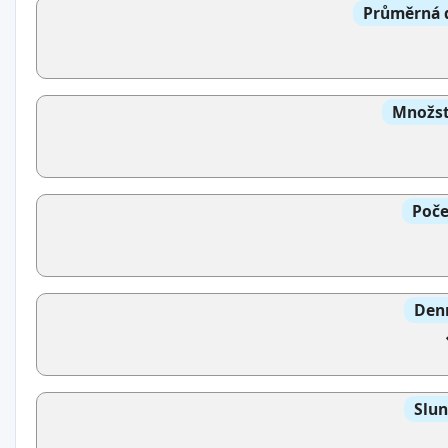
Průměrná d
Množst
Poče
Denn
Slun