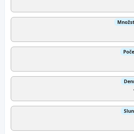
Množst
Poče
Denn
Slun