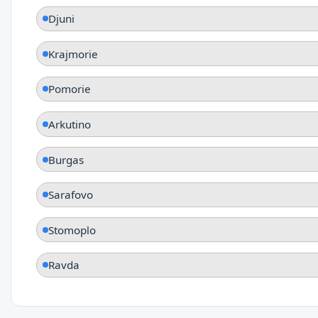
Djuni
Krajmorie
Pomorie
Arkutino
Burgas
Sarafovo
Stomoplo
Ravda