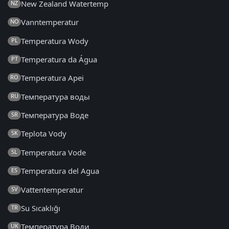
New Zealand Watertemp
NZ
Vanntemperatur
NO
Temperatura Wody
PL
Temperatura da Água
PT
Temperatura Apei
RO
Температура воды
RU
Температура Воде
SR
Teplota Vody
SK
Temperatura Vode
SL
Temperatura del Agua
ES
Vattentemperatur
SV
Su Sıcaklığı
TR
Температура Води
UK