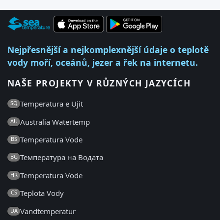
Nejpřesnější a nejkomplexnější údaje o teplotě
vody moří, oceánů, jezer a řek na internetu.
NAŠE PROJEKTY V RŮZNÝCH JAZYCÍCH
Temperatura e Ujit
SQ
Australia Watertemp
AU
Temperatura Vode
BS
Температура на Водата
BG
Temperatura Vode
HR
Teplota Vody
CS
Vandtemperatur
DA