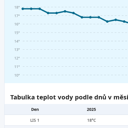
18°
17°
16°
15°
14°
13°
12°
11°
10°
Tabulka teplot vody podle dnů v měsí
Den
2025
LIS 1
18°C