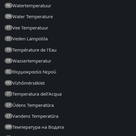
Watertemperatuur
NL
Water Temperature
EN
Vee Temperatuur
ET
Veden Lämpötila
FI
Température de l'Eau
FR
Wassertemperatur
DE
Θερμοκρασία Νερού
EL
Vízhőmérséklet
HU
Temperatura dell'Acqua
IT
Ūdens Temperatūra
LV
Vandens Temperatūra
LT
Температура на Водата
MK