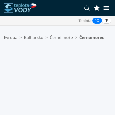
Teplota:
°C
°F
Vaše Oblíbené Lokality:
Evropa
>
Bulharsko
>
Černé moře
>
Černomorec
Váš seznam oblíbených je prázdný.