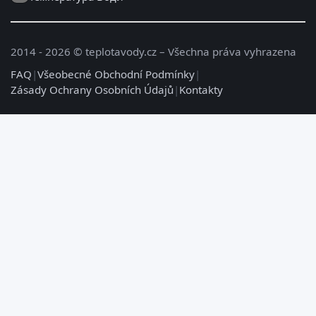
2014 - 2026 © teplotavody.cz – Všechna práva vyhrazena
FAQ
|
Všeobecné Obchodní Podmínky
|
Zásady Ochrany Osobních Údajů
|
Kontakty