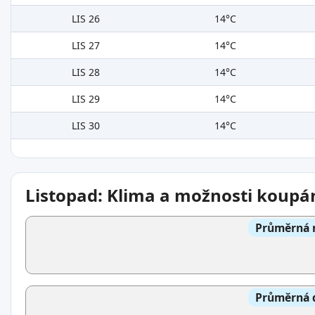
LIS 26
14°C
LIS 27
14°C
LIS 28
14°C
LIS 29
14°C
LIS 30
14°C
Listopad: Klima a možnosti koupá
Průměrná n
Průměrná d