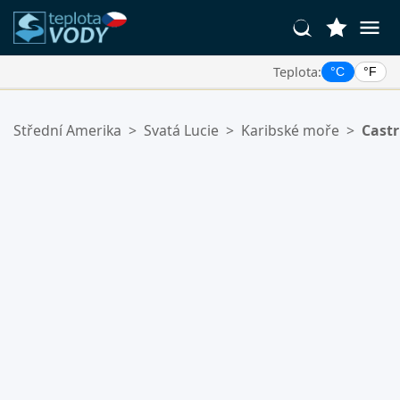
Teplota:
°C
°F
Vaše Oblíbené Lokality:
Střední Amerika
>
Svatá Lucie
>
Karibské moře
>
Castr
Váš seznam oblíbených je prázdný.