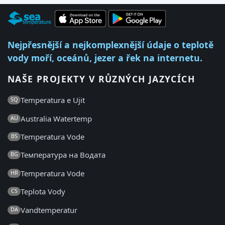
Nejpřesnější a nejkomplexnější údaje o teplotě
vody moří, oceánů, jezer a řek na internetu.
NAŠE PROJEKTY V RŮZNÝCH JAZYCÍCH
Temperatura e Ujit
SQ
Australia Watertemp
AU
Temperatura Vode
BS
Температура на Водата
BG
Temperatura Vode
HR
Teplota Vody
CS
Vandtemperatur
DA