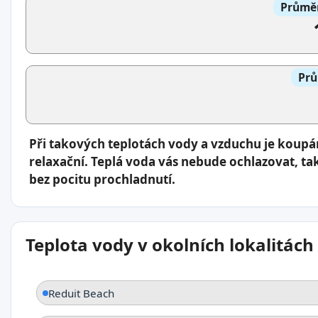
Průměr
Prů
Při takových teplotách vody a vzduchu je koup
relaxační. Teplá voda vás nebude ochlazovat, ta
bez pocitu prochladnutí.
Teplota vody v okolních lokalitách
Reduit Beach