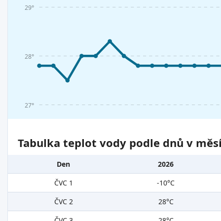
29°
28°
27°
Tabulka teplot vody podle dnů v měsí
Den
2026
ČVC 1
-10°C
ČVC 2
28°C
ČVC 3
28°C