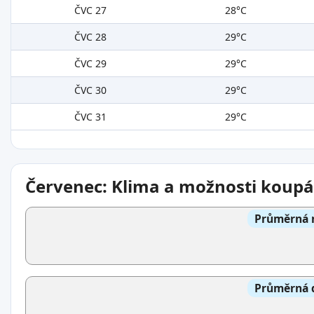
ČVC 27
28°C
ČVC 28
29°C
ČVC 29
29°C
ČVC 30
29°C
ČVC 31
29°C
Červenec: Klima a možnosti koupá
Průměrná n
Průměrná d