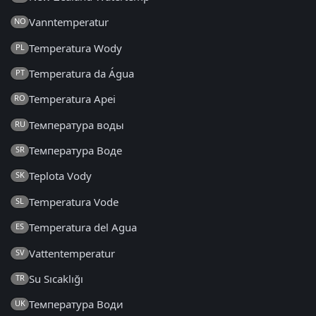
Vanntemperatur
NO
Temperatura Wody
PL
Temperatura da Água
PT
Temperatura Apei
RO
Температура воды
RU
Температура Воде
SR
Teplota Vody
SK
Temperatura Vode
SL
Temperatura del Agua
ES
Vattentemperatur
SV
Su Sıcaklığı
TR
Температура Води
UK