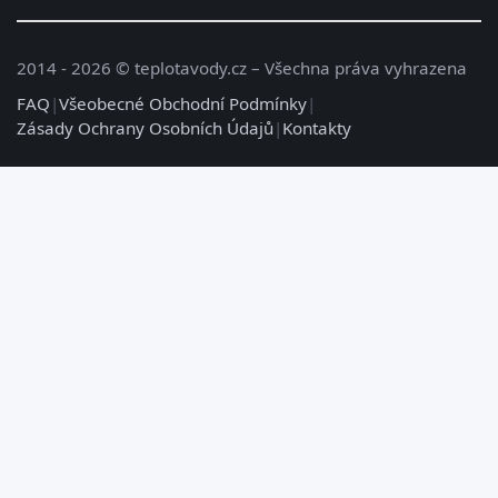
2014 - 2026 © teplotavody.cz – Všechna práva vyhrazena
FAQ
|
Všeobecné Obchodní Podmínky
|
Zásady Ochrany Osobních Údajů
|
Kontakty