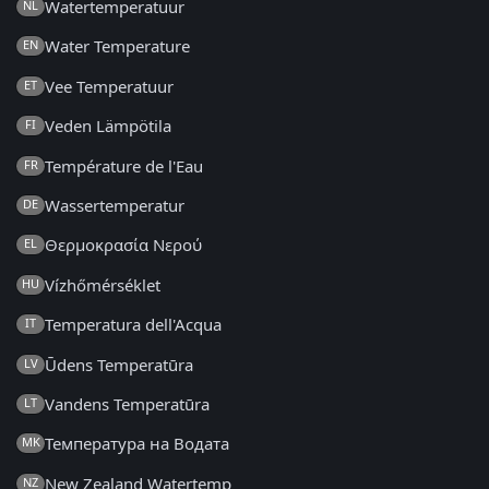
Watertemperatuur
NL
Water Temperature
EN
Vee Temperatuur
ET
Veden Lämpötila
FI
Température de l'Eau
FR
Wassertemperatur
DE
Θερμοκρασία Νερού
EL
Vízhőmérséklet
HU
Temperatura dell'Acqua
IT
Ūdens Temperatūra
LV
Vandens Temperatūra
LT
Температура на Водата
MK
New Zealand Watertemp
NZ