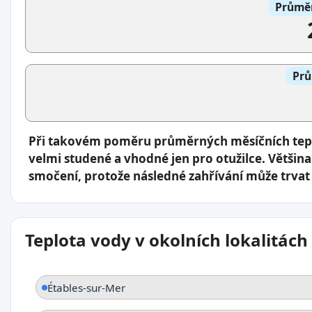
Průměr
Prů
Při takovém poměru průměrných měsíčních tepl
velmi studené a vhodné jen pro otužilce. Většina
smočení, protože následné zahřívání může trvat 
Teplota vody v okolních lokalitách
Étables-sur-Mer