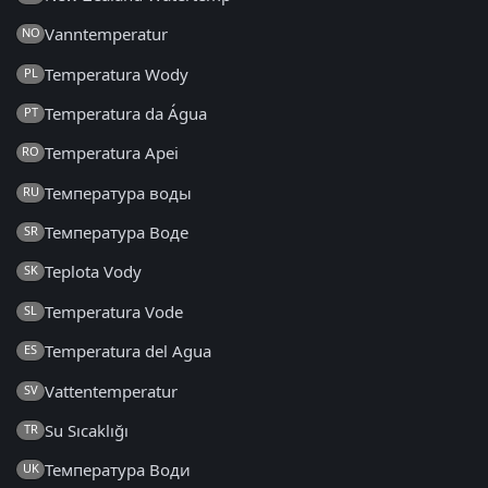
Vanntemperatur
NO
Temperatura Wody
PL
Temperatura da Água
PT
Temperatura Apei
RO
Температура воды
RU
Температура Воде
SR
Teplota Vody
SK
Temperatura Vode
SL
Temperatura del Agua
ES
Vattentemperatur
SV
Su Sıcaklığı
TR
Температура Води
UK