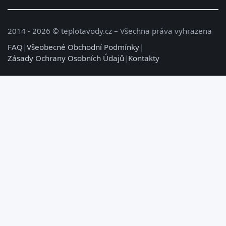
2014 - 2026 © teplotavody.cz – Všechna práva vyhrazena
FAQ
|
Všeobecné Obchodní Podmínky
|
Zásady Ochrany Osobních Údajů
|
Kontakty