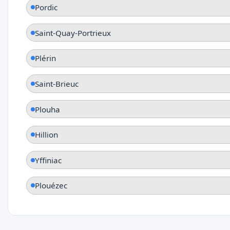
Pordic
Saint-Quay-Portrieux
Plérin
Saint-Brieuc
Plouha
Hillion
Yffiniac
Plouézec