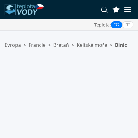
Teplota:
°C
°F
Vaše Oblíbené Lokality:
Evropa
>
Francie
>
Bretaň
>
Keltské moře
>
Binic
Váš seznam oblíbených je prázdný.