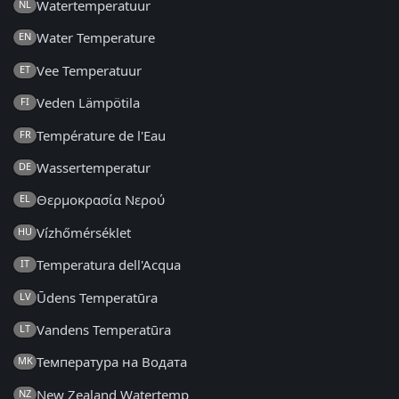
Watertemperatuur
NL
Water Temperature
EN
Vee Temperatuur
ET
Veden Lämpötila
FI
Température de l'Eau
FR
Wassertemperatur
DE
Θερμοκρασία Νερού
EL
Vízhőmérséklet
HU
Temperatura dell'Acqua
IT
Ūdens Temperatūra
LV
Vandens Temperatūra
LT
Температура на Водата
MK
New Zealand Watertemp
NZ