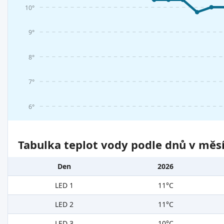
10°
9°
8°
7°
6°
Tabulka teplot vody podle dnů v měsí
Den
2026
LED 1
11°C
LED 2
11°C
LED 3
10°C