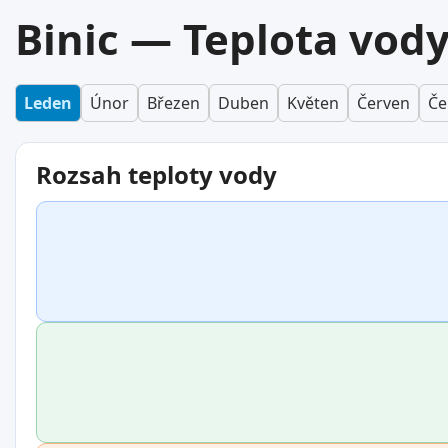
Binic — Teplota vody
Leden
Únor
Březen
Duben
Květen
Červen
Če
Rozsah teploty vody