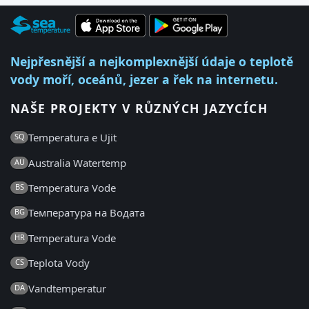
Nejpřesnější a nejkomplexnější údaje o teplotě
vody moří, oceánů, jezer a řek na internetu.
NAŠE PROJEKTY V RŮZNÝCH JAZYCÍCH
Temperatura e Ujit
SQ
Australia Watertemp
AU
Temperatura Vode
BS
Температура на Водата
BG
Temperatura Vode
HR
Teplota Vody
CS
Vandtemperatur
DA