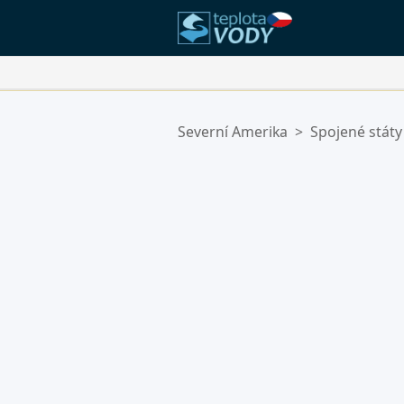
Vaše Oblíbené Lokality:
Severní Amerika
>
Spojené státy
Váš seznam oblíbených je prázdn