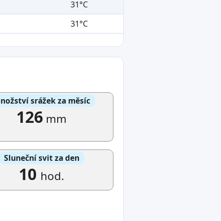
31°C
31°C
nožství srážek za měsíc
126
mm
Sluneční svit za den
10
hod.