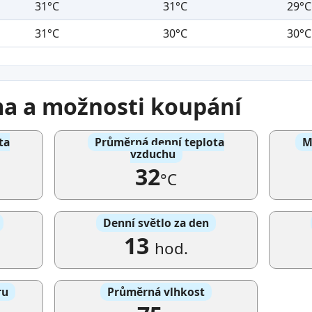
31°C
31°C
29°C
31°C
30°C
30°C
ma a možnosti koupání
ta
Průměrná denní teplota
M
vzduchu
32
°C
Denní světlo za den
13
hod.
ru
Průměrná vlhkost