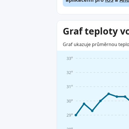
Graf teploty v
Graf ukazuje průměrnou teplot
33°
32°
31°
30°
29°