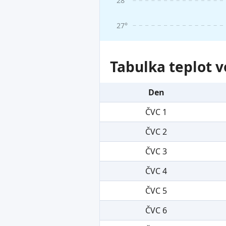
28°
27°
Tabulka teplot v
Den
ČVC 1
ČVC 2
ČVC 3
ČVC 4
ČVC 5
ČVC 6