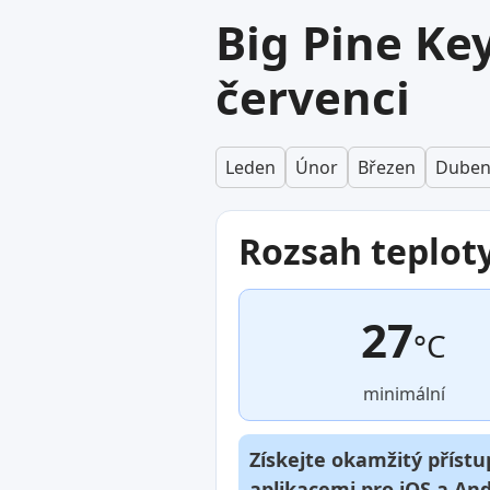
Big Pine Ke
červenci
Leden
Únor
Březen
Dube
Rozsah teplot
27
°C
minimální
Získejte okamžitý přístu
aplikacemi pro
iOS
a
And