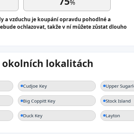
75
%
dy a vzduchu je koupání opravdu pohodlné a
nebude ochlazovat, takže v ní můžete zůstat dlouho
 okolních lokalitách
Cudjoe Key
Upper Sugarl
Big Coppitt Key
Stock Island
Duck Key
Layton