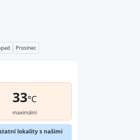
opad
Prosinec
33
°C
maximální
tatní lokality s našimi