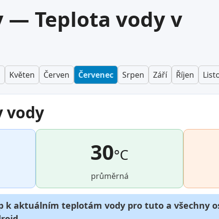
y — Teplota vody v
n
Květen
Červen
Červenec
Srpen
Září
Říjen
List
y vody
30
°C
průměrná
p k aktuálním teplotám vody pro tuto a všechny os
roid
.