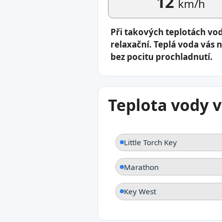
12
km/h
Při takových teplotách vo
relaxační. Teplá voda vás 
bez pocitu prochladnutí.
Teplota vody v
Little Torch Key
Marathon
Key West