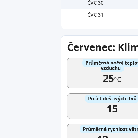
ČVC 30
ČVC 31
Červenec: Kli
Průměrná noční teplo
vzduchu
25
°C
Počet deštivých dnů
15
Průměrná rychlost vět