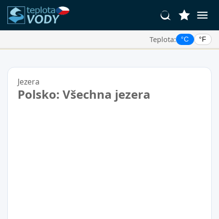
Teplota:
°C
°F
Vaše Oblíbené Lokality:
Váš seznam oblíbených je prázdný.
Jezera
Polsko: Všechna jezera