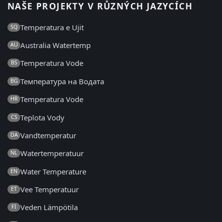
NAŠE PROJEKTY V RŮZNÝCH JAZYCÍCH
Temperatura e Ujit
SQ
Australia Watertemp
AU
Temperatura Vode
BS
Температура на Водата
BG
Temperatura Vode
HR
Teplota Vody
CS
Vandtemperatur
DA
Watertemperatuur
NL
Water Temperature
EN
Vee Temperatuur
ET
Veden Lämpötila
FI