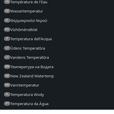
Température de l'Eau
FR
Wassertemperatur
DE
Θερμοκρασία Νερού
EL
Vízhőmérséklet
HU
Temperatura dell'Acqua
IT
Ūdens Temperatūra
LV
Vandens Temperatūra
LT
Температура на Водата
MK
New Zealand Watertemp
NZ
Vanntemperatur
NO
Temperatura Wody
PL
Temperatura da Água
PT
Temperatura Apei
RO