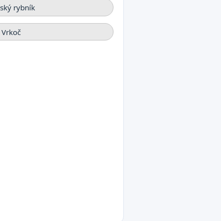
ský rybník
 Vrkoč