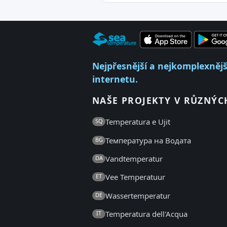
Nejpřesnější a nejkomplexnější
internetu.
NAŠE PROJEKTY V RŮZNÝC
Temperatura e Ujit
SQ
Температура на Водата
BG
Vandtemperatur
DA
Vee Temperatuur
ET
Wassertemperatur
DE
Temperatura dell'Acqua
IT