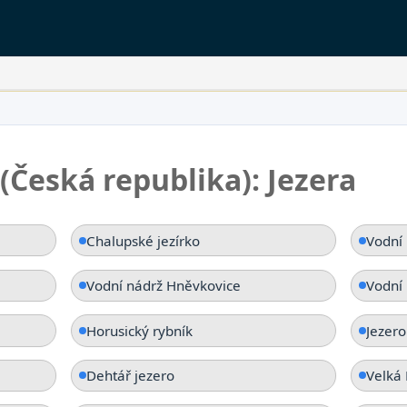
ý.
 (Česká republika): Jezera
Chalupské jezírko
Vodní 
Vodní nádrž Hněvkovice
Vodní
Horusický rybník
Jezero
Dehtář jezero
Velká