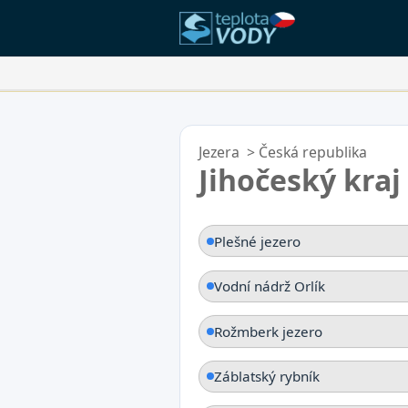
Vaše Oblíbené Lokality:
Váš seznam oblíbených je prázdn
Jezera
>
Česká republika
Jihočeský kraj
Plešné jezero
Vodní nádrž Orlík
Rožmberk jezero
Záblatský rybník