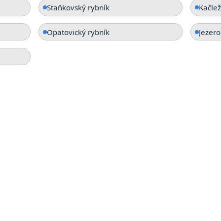
Staňkovský rybník
Kačlež
Opatovický rybník
Jezero