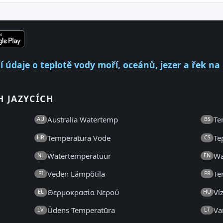
 údaje o teplotě vody moří, oceánů, jezer a řek na
H JAZYCÍCH
Australia Watertemp
Te
AU
BS
Temperatura Vode
Te
HR
CS
Watertemperatuur
Wa
NL
EN
Veden Lämpötila
Te
FI
FR
Θερμοκρασία Νερού
Ví
EL
HU
Ūdens Temperatūra
Va
LV
LT