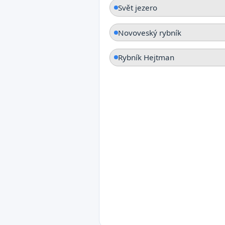
Svět jezero
Novoveský rybník
Rybník Hejtman