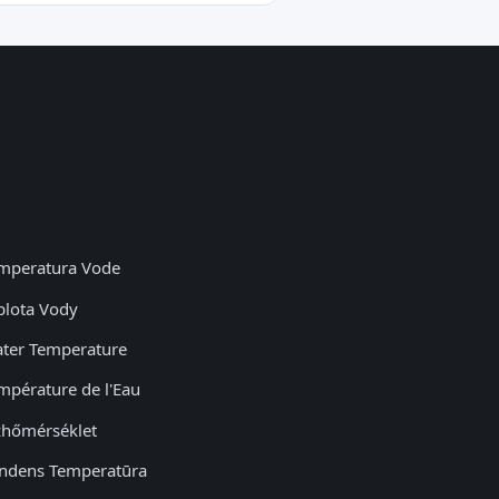
mperatura Vode
plota Vody
ter Temperature
mpérature de l'Eau
zhőmérséklet
ndens Temperatūra