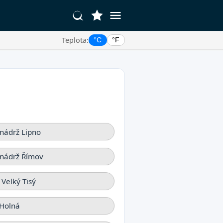
Teplota:
°C
°F
nádrž Lipno
 nádrž Římov
 Velký Tisý
 Holná