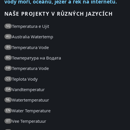
vody moří, oceánů, jezer a řek na internetu.
NAŠE PROJEKTY V RŮZNÝCH JAZYCÍCH
Temperatura e Ujit
SQ
Australia Watertemp
AU
Temperatura Vode
BS
Температура на Водата
BG
Temperatura Vode
HR
Teplota Vody
CS
Vandtemperatur
DA
Watertemperatuur
NL
Water Temperature
EN
Vee Temperatuur
ET