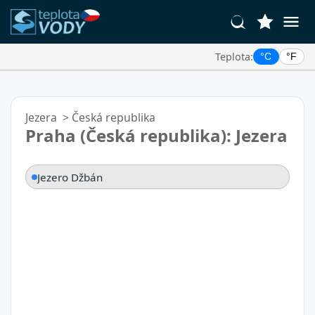
Teplota:
°C
°F
Vaše Oblíbené Lokality:
Váš seznam oblíbených je prázdný.
Jezera
>
Česká republika
Praha (Česká republika): Jezera
Jezero Džbán