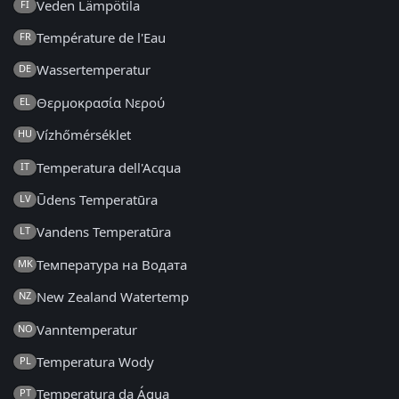
Veden Lämpötila
FI
Température de l'Eau
FR
Wassertemperatur
DE
Θερμοκρασία Νερού
EL
Vízhőmérséklet
HU
Temperatura dell'Acqua
IT
Ūdens Temperatūra
LV
Vandens Temperatūra
LT
Температура на Водата
MK
New Zealand Watertemp
NZ
Vanntemperatur
NO
Temperatura Wody
PL
Temperatura da Água
PT