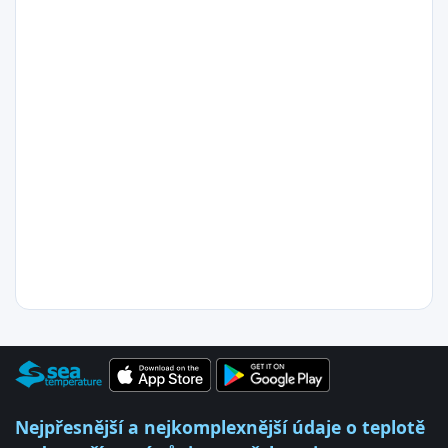
Nejpřesnější a nejkomplexnější údaje o teplotě