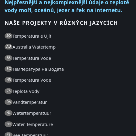
Nejpřesnější a nejkomplexnější údaje o teplotě
vody moří, oceánů, jezer a řek na internetu.
NAŠE PROJEKTY V RŮZNÝCH JAZYCÍCH
Temperatura e Ujit
SQ
Australia Watertemp
AU
Temperatura Vode
BS
Температура на Водата
BG
Temperatura Vode
HR
Teplota Vody
CS
Vandtemperatur
DA
Watertemperatuur
NL
Water Temperature
EN
Vee Temperatuur
ET