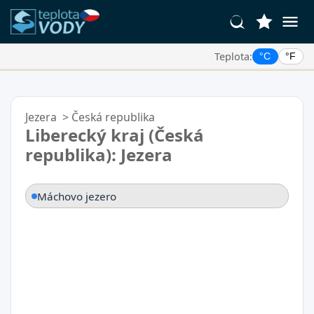
Teplota:
°C
°F
Vaše Oblíbené Lokality:
Váš seznam oblíbených je prázdný.
Jezera
>
Česká republika
Liberecký kraj (Česká
republika): Jezera
Máchovo jezero