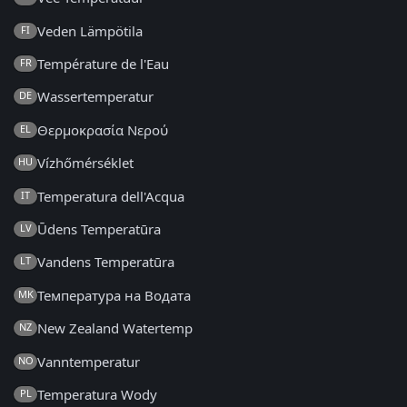
Veden Lämpötila
FI
Température de l'Eau
FR
Wassertemperatur
DE
Θερμοκρασία Νερού
EL
Vízhőmérséklet
HU
Temperatura dell'Acqua
IT
Ūdens Temperatūra
LV
Vandens Temperatūra
LT
Температура на Водата
MK
New Zealand Watertemp
NZ
Vanntemperatur
NO
Temperatura Wody
PL