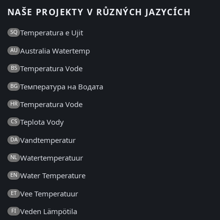
NAŠE PROJEKTY V RŮZNÝCH JAZYCÍCH
Temperatura e Ujit
SQ
Australia Watertemp
AU
Temperatura Vode
BS
Температура на Водата
BG
Temperatura Vode
HR
Teplota Vody
CS
Vandtemperatur
DA
Watertemperatuur
NL
Water Temperature
EN
Vee Temperatuur
ET
Veden Lämpötila
FI