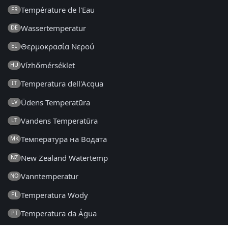
Température de l'Eau
FR
Wassertemperatur
DE
Θερμοκρασία Νερού
EL
Vízhőmérséklet
HU
Temperatura dell'Acqua
IT
Ūdens Temperatūra
LV
Vandens Temperatūra
LT
Температура на Водата
MK
New Zealand Watertemp
NZ
Vanntemperatur
NO
Temperatura Wody
PL
Temperatura da Água
PT