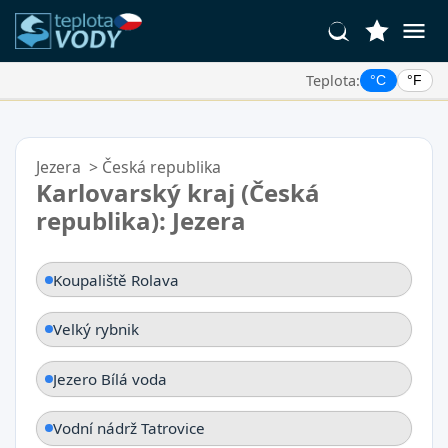
Teplota:
°C
°F
Vaše Oblíbené Lokality:
Váš seznam oblíbených je prázdný.
Jezera
>
Česká republika
Karlovarský kraj (Česká
republika): Jezera
Koupaliště Rolava
Velký rybnik
Jezero Bílá voda
Vodní nádrž Tatrovice