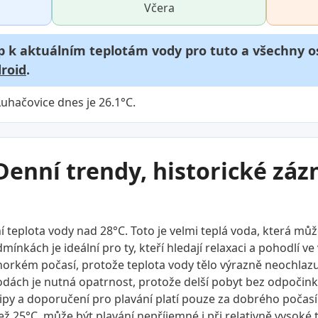
Včera
p k aktuálním teplotám vody pro tuto a všechny os
roid
.
uhačovice dnes je 26.1°C.
Denní trendy, historické zá
teplota vody nad 28°C. Toto je velmi teplá voda, která může
ínkách je ideální pro ty, kteří hledají relaxaci a pohodlí ve
rkém počasí, protože teplota vody tělo výrazně neochlazuje
odách je nutná opatrnost, protože delší pobyt bez odpočink
ipy a doporučení pro plavání platí pouze za dobrého počasí
než 25°C, může být plavání nepříjemné i při relativně vysoké 