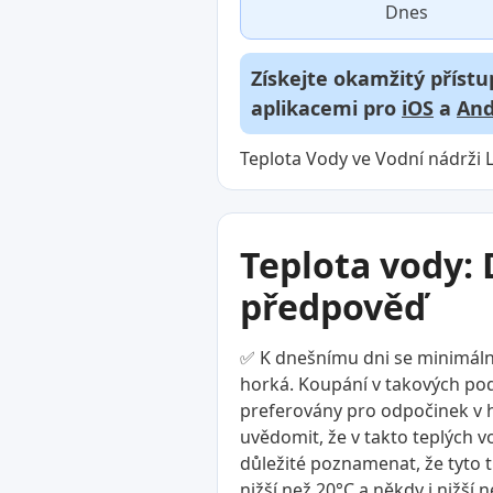
Dnes
Získejte okamžitý přístu
aplikacemi pro
iOS
a
And
Teplota Vody ve Vodní nádrži L
Teplota vody: 
předpověď
✅ K dnešnímu dni se minimální 
horká. Koupání v takových podm
preferovány pro odpočinek v ho
uvědomit, že v takto teplých v
důležité poznamenat, že tyto t
nižší než 20°C a někdy i nižší 