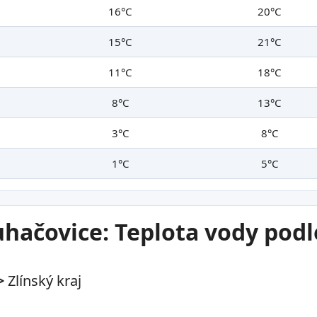
16°C
20°C
15°C
21°C
11°C
18°C
8°C
13°C
3°C
8°C
1°C
5°C
uhačovice: Teplota vody podl
>
Zlínský kraj