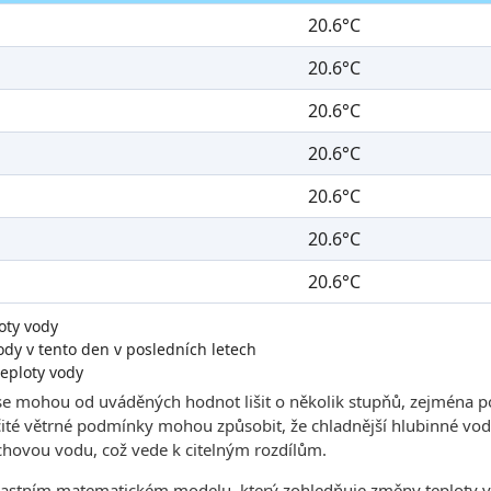
20.6°C
20.6°C
20.6°C
20.6°C
20.6°C
20.6°C
20.6°C
oty vody
dy v tento den v posledních letech
eploty vody
se mohou od uváděných hodnot lišit o několik stupňů, zejména p
čité větrné podmínky mohou způsobit, že chladnější hlubinné vody
hovou vodu, což vede k citelným rozdílům.
lastním matematickém modelu, který zohledňuje změny teploty v