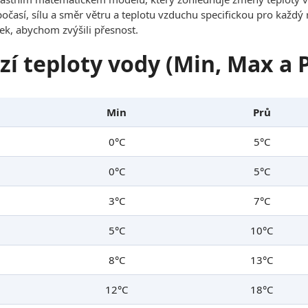
 počasí, sílu a směr větru a teplotu vzduchu specifickou pro každ
ek, abychom zvýšili přesnost.
zí teploty vody (Min, Max a
Min
Prů
0°C
5°C
0°C
5°C
3°C
7°C
5°C
10°C
8°C
13°C
12°C
18°C