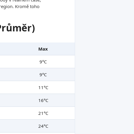
ý region. Kromě toho
 Průměr)
Max
9°C
9°C
11°C
16°C
21°C
24°C