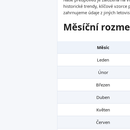
historické trendy, klíčové vzorce
zahrnujeme údaje z jiných letovis
Měsíční rozme
Měsíc
Leden
Únor
Březen
Duben
Květen
Červen