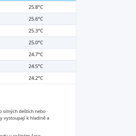
25.8°C
25.6°C
25.3°C
25.0°C
24.7°C
24.5°C
24.2°C
o silných deštích nebo
 vystoupají k hladině a
ody v reálném čase,