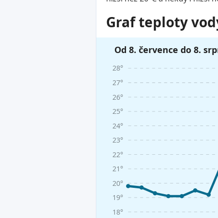
Graf teploty vod
Od 8. července do 8. sr
28°
27°
26°
25°
24°
23°
22°
21°
20°
19°
18°