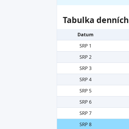
Tabulka denních
Datum
SRP 1
SRP 2
SRP 3
SRP 4
SRP 5
SRP 6
SRP 7
SRP 8