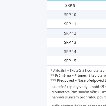
SRP 9
SRP 10
SRP 11
SRP 12
SRP 13
SRP 14
SRP 15
* Aktuální – Skutečná hodnota tepl
** Průměrná – Průměrná teplota vo
*** Předpověď – Naše předpověď t
Skutečné teploty vody u pobřeží 
dlouhotrvajícím silném větru. Ur
nahradí sluncem prohřátou povrc
Naše předpověď je založena na v