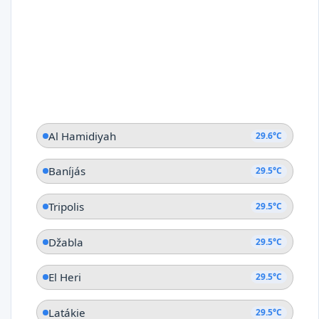
Al Hamidiyah
29.6°C
Baníjás
29.5°C
Tripolis
29.5°C
Džabla
29.5°C
El Heri
29.5°C
Latákie
29.5°C