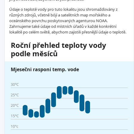
Údaje o teplotě vody pro tuto lokalitu jsou shromažďovány z
různých zdrojů, včetně bójí a satelitních map mořského a
oceánského povrchu poskytovaných agenturou NOAA.
Zahrnujeme také údaje od místních úřadů v každé konkrétní
lokalitě po celém světě, abychom zajistili přesnější údaje o teplotě.
Roční přehled teploty vody
podle měsíců
Mjesečni rasponi temp. vode
30°C
25°C
20°C
15°C
10°c