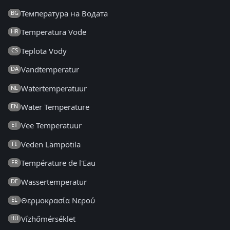
Температура на Водата
BG
Temperatura Vode
HR
Teplota Vody
CS
Vandtemperatur
DA
Watertemperatuur
NL
Water Temperature
EN
Vee Temperatuur
ET
Veden Lämpötila
FI
Température de l'Eau
FR
Wassertemperatur
DE
Θερμοκρασία Νερού
EL
Vízhőmérséklet
HU