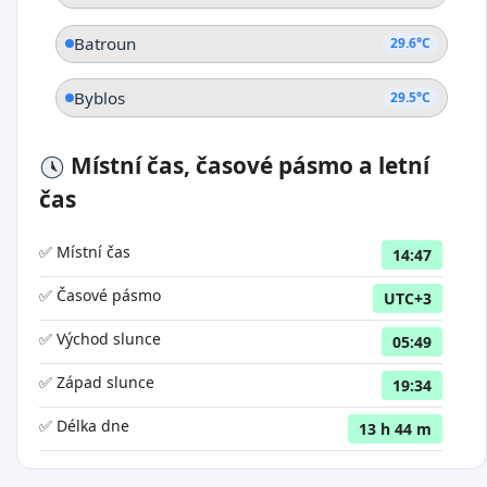
Batroun
29.6°C
Byblos
29.5°C
Místní čas, časové pásmo a letní
čas
✅ Místní čas
14:47
✅ Časové pásmo
UTC+3
✅ Východ slunce
05:49
✅ Západ slunce
19:34
✅ Délka dne
13 h 44 m