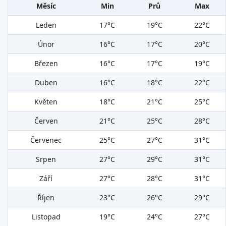
Měsíc
Min
Prů
Max
Leden
17°C
19°C
22°C
Únor
16°C
17°C
20°C
Březen
16°C
17°C
19°C
Duben
16°C
18°C
22°C
Květen
18°C
21°C
25°C
Červen
21°C
25°C
28°C
Červenec
25°C
27°C
31°C
Srpen
27°C
29°C
31°C
Září
27°C
28°C
31°C
Říjen
23°C
26°C
29°C
Listopad
19°C
24°C
27°C