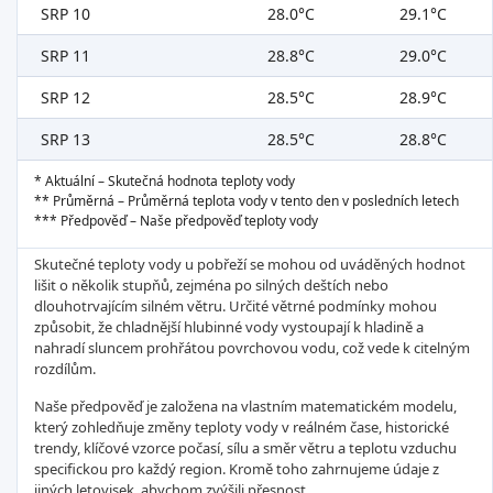
SRP 10
28.0°C
29.1°C
SRP 11
28.8°C
29.0°C
SRP 12
28.5°C
28.9°C
SRP 13
28.5°C
28.8°C
* Aktuální – Skutečná hodnota teploty vody
** Průměrná – Průměrná teplota vody v tento den v posledních letech
*** Předpověď – Naše předpověď teploty vody
Skutečné teploty vody u pobřeží se mohou od uváděných hodnot
lišit o několik stupňů, zejména po silných deštích nebo
dlouhotrvajícím silném větru. Určité větrné podmínky mohou
způsobit, že chladnější hlubinné vody vystoupají k hladině a
nahradí sluncem prohřátou povrchovou vodu, což vede k citelným
rozdílům.
Naše předpověď je založena na vlastním matematickém modelu,
který zohledňuje změny teploty vody v reálném čase, historické
trendy, klíčové vzorce počasí, sílu a směr větru a teplotu vzduchu
specifickou pro každý region. Kromě toho zahrnujeme údaje z
jiných letovisek, abychom zvýšili přesnost.