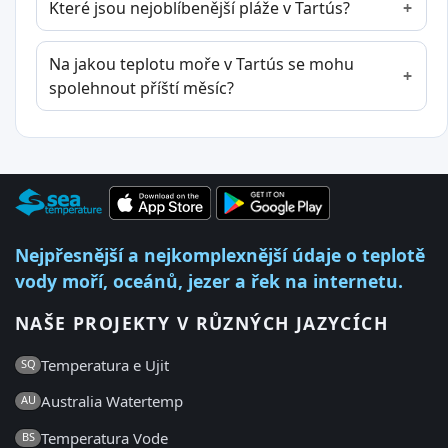
Které jsou nejoblíbenější pláže v Tartús?
Na jakou teplotu moře v Tartús se mohu
spolehnout příští měsíc?
Nejpřesnější a nejkomplexnější údaje o teplotě
vody moří, oceánů, jezer a řek na internetu.
NAŠE PROJEKTY V RŮZNÝCH JAZYCÍCH
Temperatura e Ujit
SQ
Australia Watertemp
AU
Temperatura Vode
BS