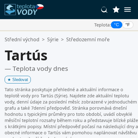
Teplota:
°C
°F
Vaše Oblíbené Lokality:
Střední východ
>
Sýrie
>
Středozemní moře
Váš seznam oblíbených je prázdný.
Tartús
— Teplota vody dnes
★
Sledovat
Tato stránka poskytuje přehledné a aktuální informace o
teplotě vody pro Tartús (Sýrie). Najdete zde aktuální teplotu
vody, denní údaje za poslední měsíc zobrazené v jednoduchém
grafu a také 7denní předpověď. Stránka porovnává dnešní
hodnotu s typickými průměry pro toto období, uvádí obvyklé
měsíční teplotní rozsahy během roku a představuje blízké pláže
s krátkými popisy. Místní předpověď počasí na následující dny a
obecné informace o Tartús vám pomohou naplánovat návštěvu