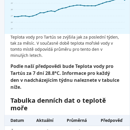
29°
28°
27°
26°
25°
Teplota vody pro Tartús se zvýšila jak za poslední týden,
tak za měsíc. V současné době teplota mořské vody v
tomto místě odpovídá průměru pro tento den v
minulých letech.
Podle naší předpovědi bude Teplota vody pro
Tartús za 7 dní 28.8°C. Informace pro každý
den v nadcházejícím týdnu naleznete v tabulce
níže.
Tabulka denních dat o teplotě
moře
Datum
Aktuální
Průměrná
Předpověď