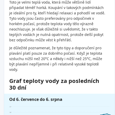
Toto je velmi teplá voda, která může většině lidí
připadat téměř horká. Koupání v takových podmínkách
je ideální pro ty, kteří hledají relaxaci a pohodlí ve vodě.
Tyto vody jsou často preferovány pro odpočinek v
horkém počasí, protože teplota vody tělo výrazně
neochlazuje. Je však důležité si uvědomit, že v takto
teplých vodách je nutná opatrnost, protože delší pobyt
bez odpočinku může vést k přehřátí.
Je důležité poznamenat, že tyto tipy a doporučení pro
plavání platí pouze za dobrého počasí. Když je teplota
vzduchu nižší než 20°C a někdy i nižší než 25°C, může
být plavání nepříjemné i při relativně vysoké teplotě
vody.
Graf teploty vody za posledních
30 dní
Od 6. července do 6. srpna
31°
30°