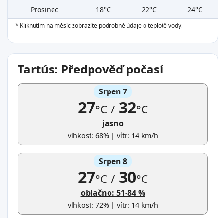
Prosinec
18°C
22°C
24°C
* Kliknutím na měsíc zobrazíte podrobné údaje o teplotě vody.
Tartús: Předpověď počasí
Srpen 7
27
32
°C
/
°C
jasno
vlhkost: 68% | vítr: 14 km/h
Srpen 8
27
30
°C
/
°C
oblačno: 51-84 %
vlhkost: 72% | vítr: 14 km/h