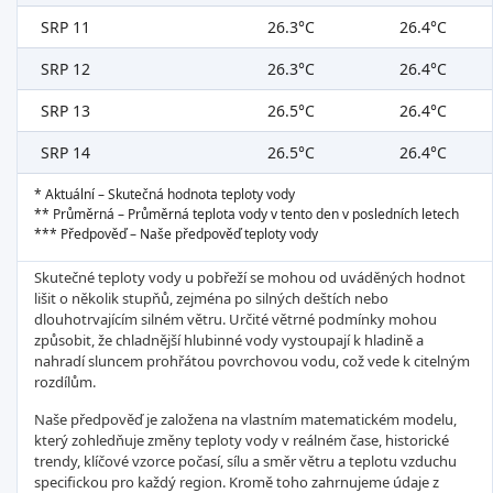
SRP 11
26.3°C
26.4°C
SRP 12
26.3°C
26.4°C
SRP 13
26.5°C
26.4°C
SRP 14
26.5°C
26.4°C
* Aktuální – Skutečná hodnota teploty vody
** Průměrná – Průměrná teplota vody v tento den v posledních letech
*** Předpověď – Naše předpověď teploty vody
Skutečné teploty vody u pobřeží se mohou od uváděných hodnot
lišit o několik stupňů, zejména po silných deštích nebo
dlouhotrvajícím silném větru. Určité větrné podmínky mohou
způsobit, že chladnější hlubinné vody vystoupají k hladině a
nahradí sluncem prohřátou povrchovou vodu, což vede k citelným
rozdílům.
Naše předpověď je založena na vlastním matematickém modelu,
který zohledňuje změny teploty vody v reálném čase, historické
trendy, klíčové vzorce počasí, sílu a směr větru a teplotu vzduchu
specifickou pro každý region. Kromě toho zahrnujeme údaje z