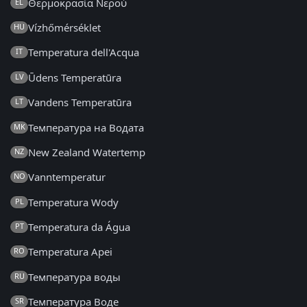
Θερμοκρασία Νερού
EL
Vízhőmérséklet
HU
Temperatura dell'Acqua
IT
Ūdens Temperatūra
LV
Vandens Temperatūra
LT
Температура на Водата
MK
New Zealand Watertemp
NZ
Vanntemperatur
NO
Temperatura Wody
PL
Temperatura da Água
PT
Temperatura Apei
RO
Температура воды
RU
Температура Воде
SR