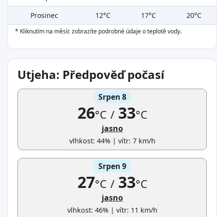
Prosinec
12°C
17°C
20°C
* Kliknutím na měsíc zobrazíte podrobné údaje o teplotě vody.
Utjeha: Předpověď počasí
Srpen 8
26
33
°C
/
°C
jasno
vlhkost: 44% | vítr: 7 km/h
Srpen 9
27
33
°C
/
°C
jasno
vlhkost: 46% | vítr: 11 km/h