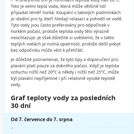
Toto je velmi teplá voda, která může většině lidí
připadat téměř horká. Koupání v takových podmínkách
je ideální pro ty, kteří hledají relaxaci a pohodlí ve vodě.
Tyto vody jsou často preferovány pro odpočinek v
horkém počasí, protože teplota vody tělo výrazně
neochlazuje. Je však důležité si uvědomit, že v takto
teplých vodách je nutná opatrnost, protože delší pobyt
bez odpočinku může vést k přehřátí.
Je důležité poznamenat, že tyto tipy a doporučení pro
plavání platí pouze za dobrého počasí. Když je teplota
vzduchu nižší než 20°C a někdy i nižší než 25°C, může
být plavání nepříjemné i při relativně vysoké teplotě
vody.
Graf teploty vody za posledních
30 dní
Od 7. července do 7. srpna
28°