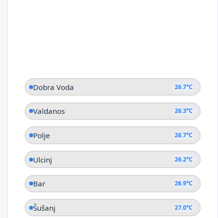
Dobra Voda
26.7°C
Valdanos
26.3°C
Polje
26.7°C
Ulcinj
26.2°C
Bar
26.9°C
Šušanj
27.0°C