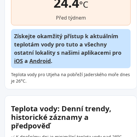
24.4
°C
Před týdnem
Získejte okamžitý přístup k aktuálním
teplotám vody pro tuto a všechny
ostatní lokality s našimi aplikacemi pro
iOS
a
Android
.
Teplota vody pro Utjeha na pobřeží Jaderského moře dnes
je 26°C.
Teplota vody: Denní trendy,
historické záznamy a
předpověď
✅ K dnešnímu dni je minimální teplota vody nad 28°C.