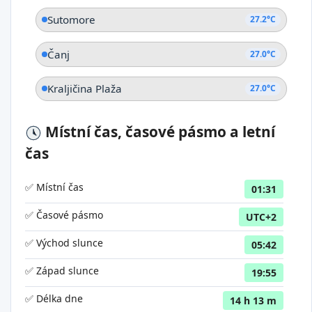
Sutomore
27.2°C
Čanj
27.0°C
Kraljičina Plaža
27.0°C
Místní čas, časové pásmo a letní
čas
✅ Místní čas
01:31
✅ Časové pásmo
UTC+2
✅ Východ slunce
05:42
✅ Západ slunce
19:55
✅ Délka dne
14 h 13 m