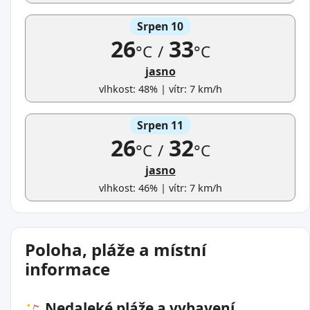
Srpen 10
26
33
°C
/
°C
jasno
vlhkost: 48% | vítr: 7 km/h
Srpen 11
26
32
°C
/
°C
jasno
vlhkost: 46% | vítr: 7 km/h
Poloha, pláže a místní
informace
Nedaleké pláže a vybavení