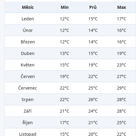
Měsíc
Min
Prů
Max
Leden
12°C
15°C
17°C
Únor
12°C
14°C
16°C
Březen
12°C
14°C
16°C
Duben
13°C
15°C
19°C
Květen
15°C
19°C
23°C
Červen
19°C
22°C
27°C
Červenec
22°C
25°C
29°C
Srpen
22°C
26°C
28°C
Září
21°C
24°C
28°C
Říjen
17°C
21°C
25°C
Listopad
15°C
20°C
22°C