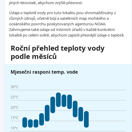
jiných letovisek, abychom zvýšili přesnost.
Údaje o teplotě vody pro tuto lokalitu jsou shromažďovány z
různých zdrojů, včetně bójí a satelitních map mořského a
oceánského povrchu poskytovaných agenturou NOAA.
Zahrnujeme také údaje od místních úřadů v každé konkrétní
lokalitě po celém světě, abychom zajistili přesnější údaje o teplotě.
Roční přehled teploty vody
podle měsíců
Mjesečni rasponi temp. vode
30°C
25°C
20°C
15°C
10°c