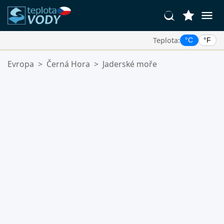
Teplota:
°C
°F
Vaše Oblíbené Lokality:
Evropa
>
Černá Hora
>
Jaderské moře
Váš seznam oblíbených je prázdný.