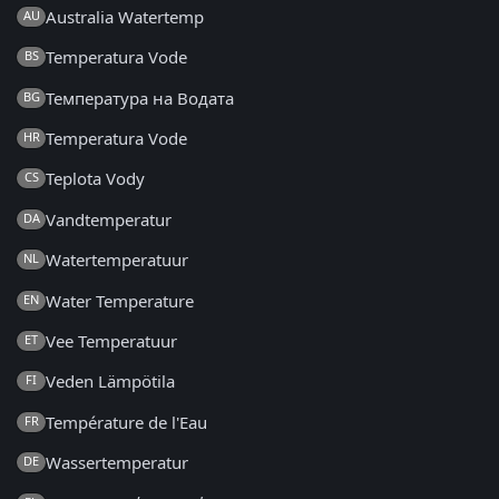
Australia Watertemp
AU
Temperatura Vode
BS
Температура на Водата
BG
Temperatura Vode
HR
Teplota Vody
CS
Vandtemperatur
DA
Watertemperatuur
NL
Water Temperature
EN
Vee Temperatuur
ET
Veden Lämpötila
FI
Température de l'Eau
FR
Wassertemperatur
DE