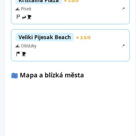
Kristalna Plaza
⭐ 3.0/5
🌊 Písek
📍
Veliki Pijesak Beach
⭐ 3.5/5
🌊 Oblázky
📍
Mapa a blízká města