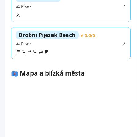
🌊 Písek
📍
Drobni Pijesak Beach
⭐ 5.0/5
🌊 Písek
📍
Mapa a blízká města