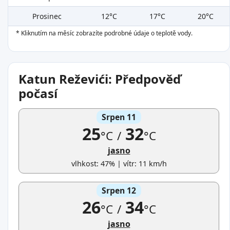
Prosinec
12°C
17°C
20°C
* Kliknutím na měsíc zobrazíte podrobné údaje o teplotě vody.
Katun Reževići: Předpověď
počasí
Srpen 11
25
32
°C
/
°C
jasno
vlhkost: 47% | vítr: 11 km/h
Srpen 12
26
34
°C
/
°C
jasno