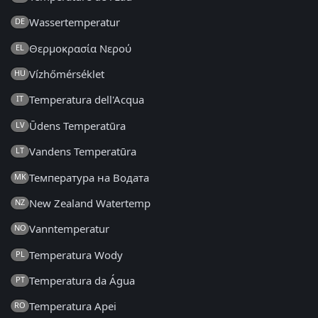
Wassertemperatur
DE
Θερμοκρασία Νερού
EL
Vízhőmérséklet
HU
Temperatura dell'Acqua
IT
Ūdens Temperatūra
LV
Vandens Temperatūra
LT
Температура на Водата
MK
New Zealand Watertemp
NZ
Vanntemperatur
NO
Temperatura Wody
PL
Temperatura da Água
PT
Temperatura Apei
RO