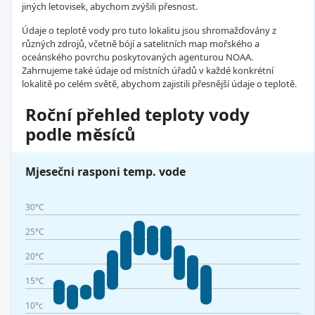
jiných letovisek, abychom zvýšili přesnost.
Údaje o teplotě vody pro tuto lokalitu jsou shromažďovány z
různých zdrojů, včetně bójí a satelitních map mořského a
oceánského povrchu poskytovaných agenturou NOAA.
Zahrnujeme také údaje od místních úřadů v každé konkrétní
lokalitě po celém světě, abychom zajistili přesnější údaje o teplotě.
Roční přehled teploty vody
podle měsíců
Mjesečni rasponi temp. vode
30°C
25°C
20°C
15°C
10°c