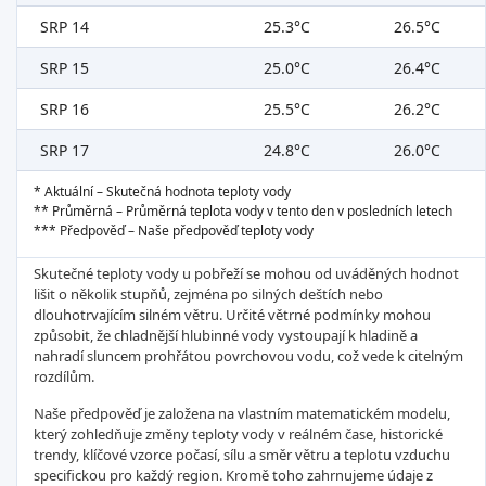
SRP 14
25.3°C
26.5°C
SRP 15
25.0°C
26.4°C
SRP 16
25.5°C
26.2°C
SRP 17
24.8°C
26.0°C
* Aktuální – Skutečná hodnota teploty vody
** Průměrná – Průměrná teplota vody v tento den v posledních letech
*** Předpověď – Naše předpověď teploty vody
Skutečné teploty vody u pobřeží se mohou od uváděných hodnot
lišit o několik stupňů, zejména po silných deštích nebo
dlouhotrvajícím silném větru. Určité větrné podmínky mohou
způsobit, že chladnější hlubinné vody vystoupají k hladině a
nahradí sluncem prohřátou povrchovou vodu, což vede k citelným
rozdílům.
Naše předpověď je založena na vlastním matematickém modelu,
který zohledňuje změny teploty vody v reálném čase, historické
trendy, klíčové vzorce počasí, sílu a směr větru a teplotu vzduchu
specifickou pro každý region. Kromě toho zahrnujeme údaje z