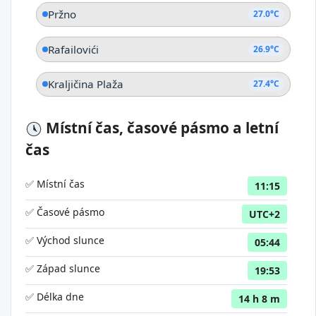
Pržno
27.0°C
Rafailovići
26.9°C
Kraljičina Plaža
27.4°C
Místní čas, časové pásmo a letní
čas
✅ Místní čas
11:15
✅ Časové pásmo
UTC+2
✅ Východ slunce
05:44
✅ Západ slunce
19:53
✅ Délka dne
14 h 8 m