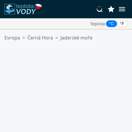
Teplota:
°C
°F
Vaše Oblíbené Lokality:
Evropa
>
Černá Hora
>
Jaderské moře
Váš seznam oblíbených je prázdný.