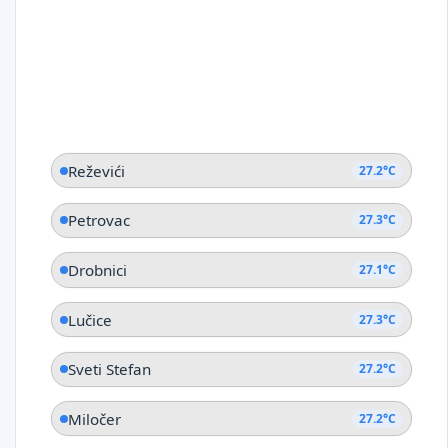
Reževići
27.2°C
Petrovac
27.3°C
Drobnici
27.1°C
Lučice
27.3°C
Sveti Stefan
27.2°C
Miločer
27.2°C