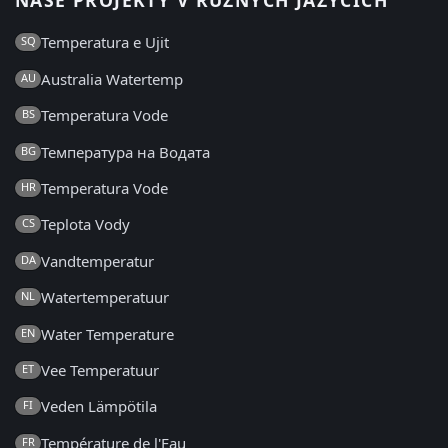
NAŠE PROJEKTY V RŮZNÝCH JAZYCÍCH
Temperatura e Ujit
SQ
Australia Watertemp
AU
Temperatura Vode
BS
Температура на Водата
BG
Temperatura Vode
HR
Teplota Vody
CS
Vandtemperatur
DA
Watertemperatuur
NL
Water Temperature
EN
Vee Temperatuur
ET
Veden Lämpötila
FI
Température de l'Eau
FR