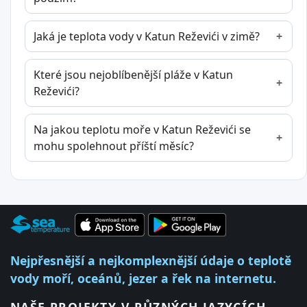
Jaká je teplota vody v Katun Reževići v zimě?
Které jsou nejoblíbenější pláže v Katun
Reževići?
Na jakou teplotu moře v Katun Reževići se
mohu spolehnout příští měsíc?
Nejpřesnější a nejkomplexnější údaje o teplotě
vody moří, oceánů, jezer a řek na internetu.