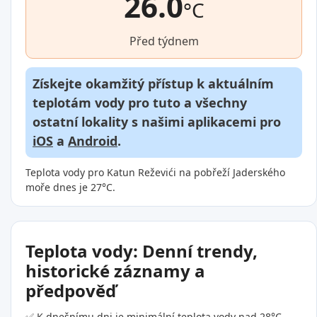
26.0
°C
Před týdnem
Získejte okamžitý přístup k aktuálním
teplotám vody pro tuto a všechny
ostatní lokality s našimi aplikacemi pro
iOS
a
Android
.
Teplota vody pro Katun Reževići na pobřeží Jaderského
moře dnes je 27°C.
Teplota vody: Denní trendy,
historické záznamy a
předpověď
✅ K dnešnímu dni je minimální teplota vody nad 28°C.