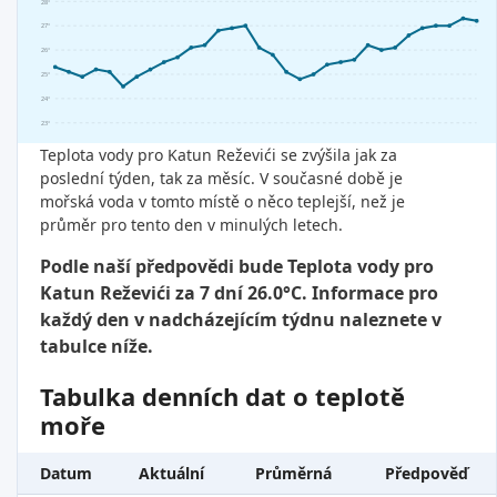
28°
27°
26°
25°
24°
23°
Teplota vody pro Katun Reževići se zvýšila jak za
poslední týden, tak za měsíc. V současné době je
mořská voda v tomto místě o něco teplejší, než je
průměr pro tento den v minulých letech.
Podle naší předpovědi bude Teplota vody pro
Katun Reževići za 7 dní 26.0°C. Informace pro
každý den v nadcházejícím týdnu naleznete v
tabulce níže.
Tabulka denních dat o teplotě
moře
Datum
Aktuální
Průměrná
Předpověď