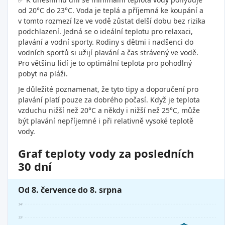
od 20°C do 23°C. Voda je teplá a příjemná ke koupání a
v tomto rozmezí lze ve vodě zůstat delší dobu bez rizika
podchlazení. Jedná se o ideální teplotu pro relaxaci,
plavání a vodní sporty. Rodiny s dětmi i nadšenci do
vodních sportů si užijí plavání a čas strávený ve vodě.
Pro většinu lidí je to optimální teplota pro pohodlný
pobyt na pláži.
Je důležité poznamenat, že tyto tipy a doporučení pro
plavání platí pouze za dobrého počasí. Když je teplota
vzduchu nižší než 20°C a někdy i nižší než 25°C, může
být plavání nepříjemné i při relativně vysoké teplotě
vody.
Graf teploty vody za posledních
30 dní
Od 8. července do 8. srpna
24°
23°