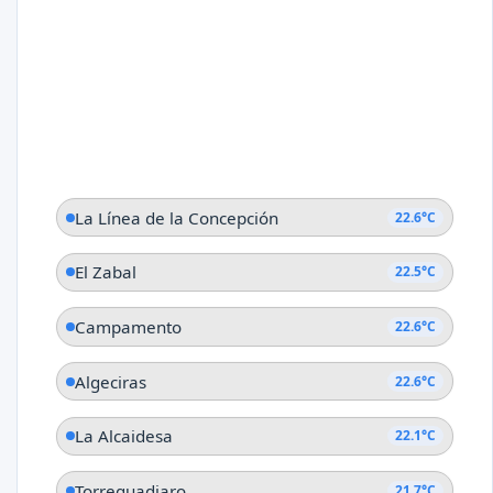
La Línea de la Concepción
22.6°C
El Zabal
22.5°C
Campamento
22.6°C
Algeciras
22.6°C
La Alcaidesa
22.1°C
Torreguadiaro
21.7°C