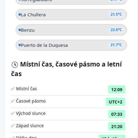
La Chullera
21.5°C
Benzu
22.0°C
Puerto de la Duquesa
21.7°C
Místní čas, časové pásmo a letní
čas
✅ Místní čas
12:09
✅ Časové pásmo
UTC+2
✅ Východ slunce
07:33
✅ Západ slunce
21:20
✅ Délka dne