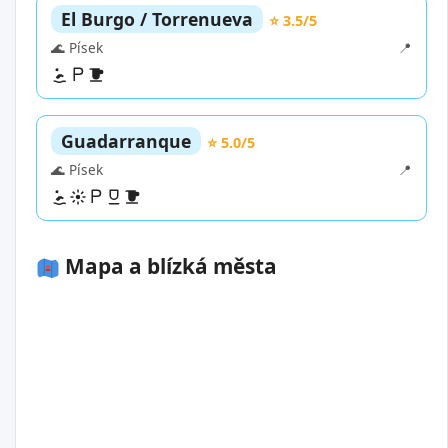
El Burgo / Torrenueva
⭐ 3.5/5
🌊 Písek
📍
Guadarranque
⭐ 5.0/5
🌊 Písek
📍
Mapa a blízká města