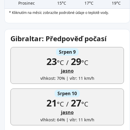
Prosinec
15°C
17°C
19°C
* Kliknutím na měsíc zobrazíte podrobné údaje o teplotě vody.
Gibraltar: Předpověď počasí
Srpen 9
23
29
°C
/
°C
jasno
vlhkost: 70% | vítr: 11 km/h
Srpen 10
21
27
°C
/
°C
jasno
vlhkost: 64% | vítr: 11 km/h