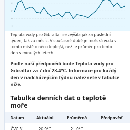
22°
21°
20°
19°
Teplota vody pro Gibraltar se zvýšila jak za poslední
týden, tak za měsíc. V současné době je mořská voda v
tomto místě o něco teplejší, než je průměr pro tento
den v minulých letech.
Podle naší předpovědi bude Teplota vody pro
Gibraltar za 7 dní 23.4°C. Informace pro každý
den v nadcházejícím týdnu naleznete v tabulce
níže.
Tabulka denních dat o teplotě
moře
Datum
Aktuální
Průměrná
Předpověď
ČVC 31
20.9°C
21.0°C