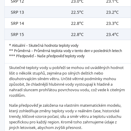
SRP 12
23.0°C
23.1°C
SRP 13
22.5°C
23.2°C
SRP 14
22.8°C
23.3°C
SRP 15
22.8°C
23.4°C
* Aktuální – Skutečná hodnota teploty vody
** Průměrná – Průměrná teplota vody v tento den v posledních letech
*** Předpověď – Naše předpověď teploty vody
Skutečné teploty vody u pobřeží se mohou od uváděných hodnot
lišit o několik stupňů, zejména po silných deštích nebo
dlouhotrvajícím silném větru. Určité větrné podmínky mohou
způsobit, že chladnější hlubinné vody vystoupají k hladině a
nahradí sluncem prohřátou povrchovou vodu, což vede k citelným
rozdílům.
Naše předpověď je založena na vlastním matematickém modelu,
který zohledňuje změny teploty vody v reálném čase, historické
trendy, klíčové vzorce počasí, sílu a směr větru a teplotu vzduchu
specifickou pro každý region. Kromě toho zahrnujeme údaje z
jiných letovisek, abychom zvýšili přesnost.