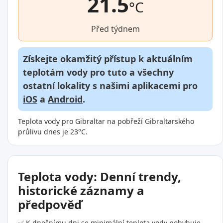
21.5
°C
Před týdnem
Získejte okamžitý přístup k aktuálním
teplotám vody pro tuto a všechny
ostatní lokality s našimi aplikacemi pro
iOS
a
Android
.
Teplota vody pro Gibraltar na pobřeží Gibraltarského
průlivu dnes je 23°C.
Teplota vody: Denní trendy,
historické záznamy a
předpověď
✅ K dnešnímu dni se minimální teplota vody pohybuje