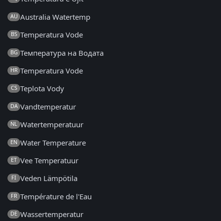
Australia Watertemp
AU
Temperatura Vode
BS
Температура на Водата
BG
Temperatura Vode
HR
Teplota Vody
CS
Vandtemperatur
DA
Watertemperatuur
NL
Water Temperature
EN
Vee Temperatuur
ET
Veden Lämpötila
FI
Température de l'Eau
FR
Wassertemperatur
DE