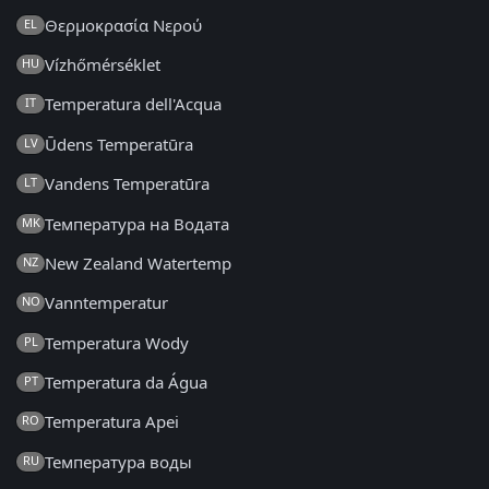
Θερμοκρασία Νερού
EL
Vízhőmérséklet
HU
Temperatura dell'Acqua
IT
Ūdens Temperatūra
LV
Vandens Temperatūra
LT
Температура на Водата
MK
New Zealand Watertemp
NZ
Vanntemperatur
NO
Temperatura Wody
PL
Temperatura da Água
PT
Temperatura Apei
RO
Температура воды
RU