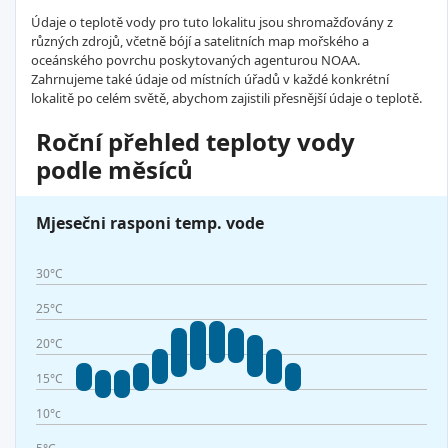
Údaje o teplotě vody pro tuto lokalitu jsou shromažďovány z
různých zdrojů, včetně bójí a satelitních map mořského a
oceánského povrchu poskytovaných agenturou NOAA.
Zahrnujeme také údaje od místních úřadů v každé konkrétní
lokalitě po celém světě, abychom zajistili přesnější údaje o teplotě.
Roční přehled teploty vody
podle měsíců
Mjesečni rasponi temp. vode
30°C
25°C
20°C
15°C
10°c