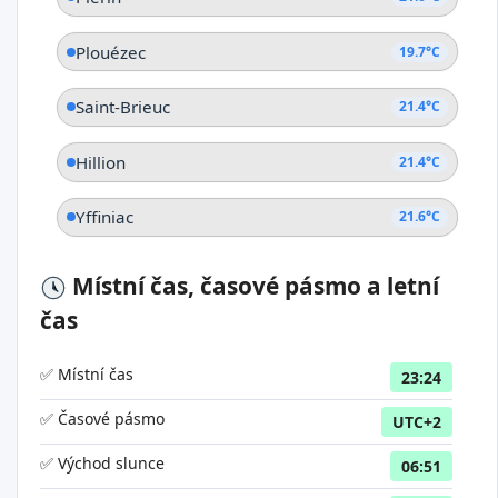
Plouézec
19.7°C
Saint-Brieuc
21.4°C
Hillion
21.4°C
Yffiniac
21.6°C
Místní čas, časové pásmo a letní
čas
✅ Místní čas
23:24
✅ Časové pásmo
UTC+2
✅ Východ slunce
06:51