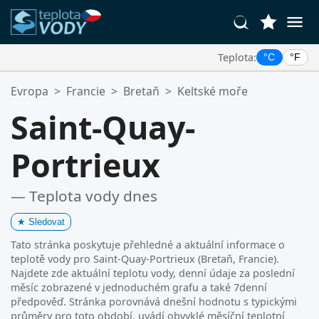
Teplota:
°C
°F
Vaše Oblíbené Lokality:
Evropa
>
Francie
>
Bretaň
>
Keltské moře
Váš seznam oblíbených je prázdný.
Saint-Quay-
Portrieux
— Teplota vody dnes
★
Sledovat
Tato stránka poskytuje přehledné a aktuální informace o
teplotě vody pro Saint-Quay-Portrieux (Bretaň, Francie).
Najdete zde aktuální teplotu vody, denní údaje za poslední
měsíc zobrazené v jednoduchém grafu a také 7denní
předpověď. Stránka porovnává dnešní hodnotu s typickými
průměry pro toto období, uvádí obvyklé měsíční teplotní