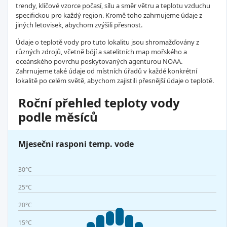
trendy, klíčové vzorce počasí, sílu a směr větru a teplotu vzduchu
specifickou pro každý region. Kromě toho zahrnujeme údaje z
jiných letovisek, abychom zvýšili přesnost.
Údaje o teplotě vody pro tuto lokalitu jsou shromažďovány z
různých zdrojů, včetně bójí a satelitních map mořského a
oceánského povrchu poskytovaných agenturou NOAA.
Zahrnujeme také údaje od místních úřadů v každé konkrétní
lokalitě po celém světě, abychom zajistili přesnější údaje o teplotě.
Roční přehled teploty vody
podle měsíců
Mjesečni rasponi temp. vode
30°C
25°C
20°C
15°C