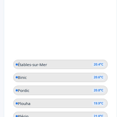
Étables-sur-Mer
20.4°C
Binic
20.6°C
Pordic
20.8°C
Plouha
19.9°C
Plérin
21.0°C