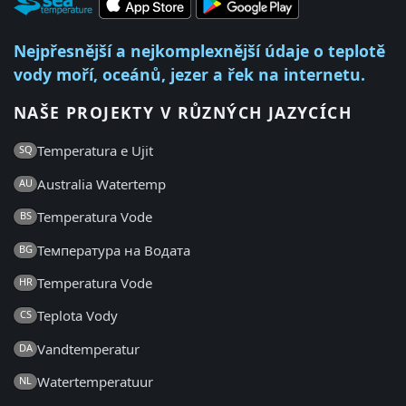
Nejpřesnější a nejkomplexnější údaje o teplotě
vody moří, oceánů, jezer a řek na internetu.
NAŠE PROJEKTY V RŮZNÝCH JAZYCÍCH
Temperatura e Ujit
SQ
Australia Watertemp
AU
Temperatura Vode
BS
Температура на Водата
BG
Temperatura Vode
HR
Teplota Vody
CS
Vandtemperatur
DA
Watertemperatuur
NL