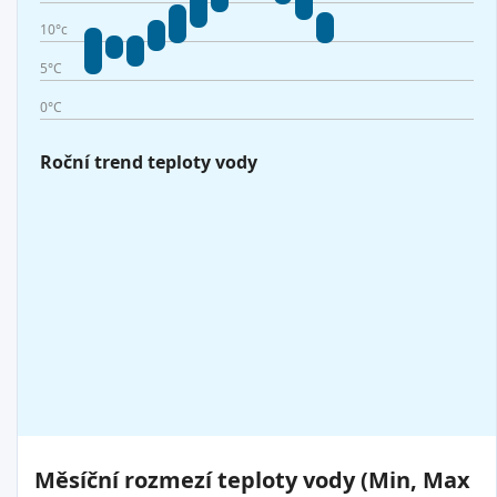
10°c
5°C
0°C
Roční trend teploty vody
Měsíční rozmezí teploty vody (Min, Max