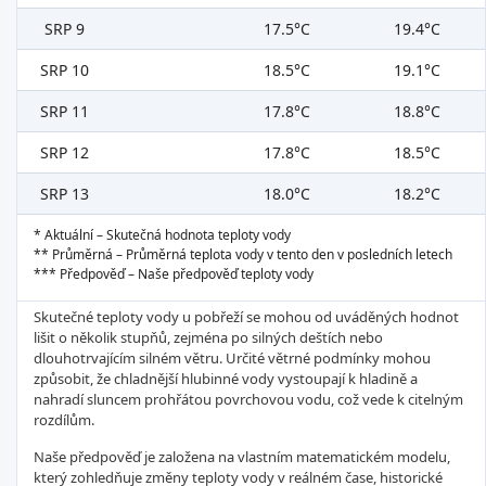
SRP 9
17.5°C
19.4°C
SRP 10
18.5°C
19.1°C
SRP 11
17.8°C
18.8°C
SRP 12
17.8°C
18.5°C
SRP 13
18.0°C
18.2°C
* Aktuální – Skutečná hodnota teploty vody
** Průměrná – Průměrná teplota vody v tento den v posledních letech
*** Předpověď – Naše předpověď teploty vody
Skutečné teploty vody u pobřeží se mohou od uváděných hodnot
lišit o několik stupňů, zejména po silných deštích nebo
dlouhotrvajícím silném větru. Určité větrné podmínky mohou
způsobit, že chladnější hlubinné vody vystoupají k hladině a
nahradí sluncem prohřátou povrchovou vodu, což vede k citelným
rozdílům.
Naše předpověď je založena na vlastním matematickém modelu,
který zohledňuje změny teploty vody v reálném čase, historické