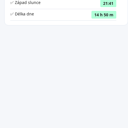
✅ Západ slunce
21:41
✅ Délka dne
14 h 50 m