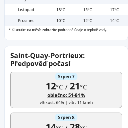
Listopad
13°C
15°C
17°C
Prosinec
10°C
12°C
14°C
* Kliknutím na měsíc zobrazíte podrobné údaje o teplotě vody.
Saint-Quay-Portrieux:
Předpověď počasí
Srpen 7
12
21
°C
/
°C
oblačno: 51-84 %
vlhkost: 64% | vítr: 11 km/h
Srpen 8
14
28
°C
/
°C