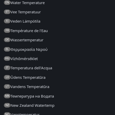
Water Temperature
EN
Vee Temperatuur
ET
Veden Lämpötila
FI
Température de l'Eau
FR
Wassertemperatur
DE
Θερμοκρασία Νερού
EL
Vízhőmérséklet
HU
Temperatura dell'Acqua
IT
Ūdens Temperatūra
LV
Vandens Temperatūra
LT
Температура на Водата
MK
New Zealand Watertemp
NZ
Vanntemperatur
NO