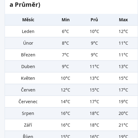
a Průměr)
Měsíc
Min
Prů
Max
Leden
6°C
10°C
12°C
Únor
8°C
9°C
11°C
Březen
7°C
9°C
11°C
Duben
9°C
11°C
13°C
Květen
10°C
13°C
15°C
Červen
12°C
15°C
17°C
Červenec
14°C
17°C
19°C
Srpen
16°C
18°C
20°C
Září
16°C
18°C
21°C
Říjen
15°C
16°C
19°C