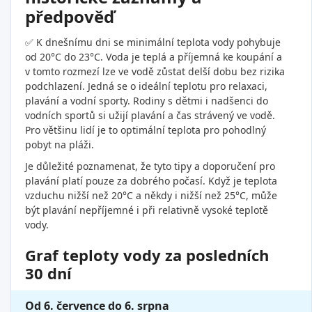
předpověď
✅ K dnešnímu dni se minimální teplota vody pohybuje
od 20°C do 23°C. Voda je teplá a příjemná ke koupání a
v tomto rozmezí lze ve vodě zůstat delší dobu bez rizika
podchlazení. Jedná se o ideální teplotu pro relaxaci,
plavání a vodní sporty. Rodiny s dětmi i nadšenci do
vodních sportů si užijí plavání a čas strávený ve vodě.
Pro většinu lidí je to optimální teplota pro pohodlný
pobyt na pláži.
Je důležité poznamenat, že tyto tipy a doporučení pro
plavání platí pouze za dobrého počasí. Když je teplota
vzduchu nižší než 20°C a někdy i nižší než 25°C, může
být plavání nepříjemné i při relativně vysoké teplotě
vody.
Graf teploty vody za posledních
30 dní
Od 6. července do 6. srpna