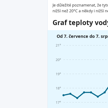
Je důležité poznamenat, že tyt
nižší než 20°C a někdy i nižší 
Graf teploty vod
Od 7. července do 7. sr
21°
20°
19°
18°
17°