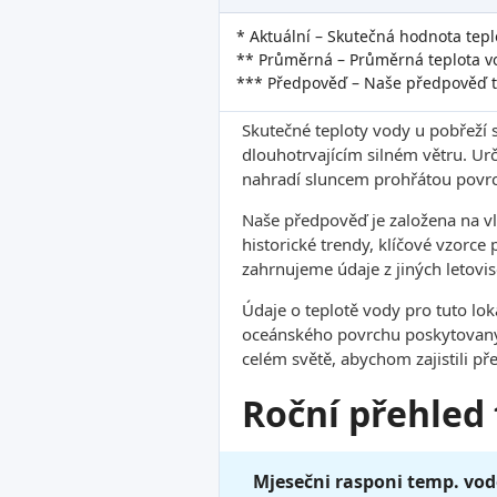
* Aktuální – Skutečná hodnota tepl
** Průměrná – Průměrná teplota vo
*** Předpověď – Naše předpověď t
Skutečné teploty vody u pobřeží 
dlouhotrvajícím silném větru. Ur
nahradí sluncem prohřátou povrc
Naše předpověď je založena na v
historické trendy, klíčové vzorce
zahrnujeme údaje z jiných letovis
Údaje o teplotě vody pro tuto lo
oceánského povrchu poskytovanýc
celém světě, abychom zajistili pře
Roční přehled
Mjesečni rasponi temp. vod