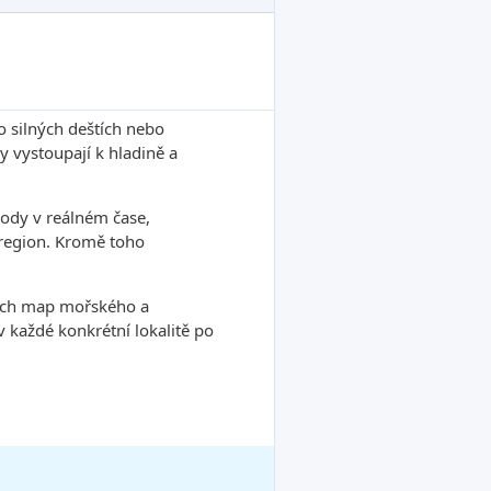
o silných deštích nebo
 vystoupají k hladině a
ody v reálném čase,
ý region. Kromě toho
tních map mořského a
každé konkrétní lokalitě po