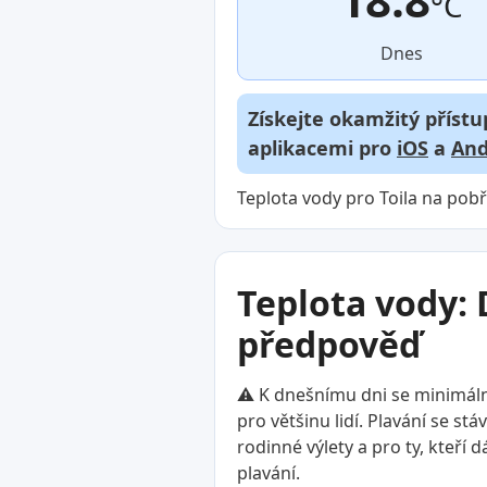
°C
Dnes
Získejte okamžitý přístu
aplikacemi pro
iOS
a
And
Teplota vody pro Toila na pobř
Teplota vody: 
předpověď
⚠️ K dnešnímu dni se minimální
pro většinu lidí. Plavání se s
rodinné výlety a pro ty, kteří 
plavání.