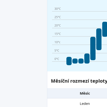
30°C
25°C
20°C
15°C
10°c
5°C
0°C
Měsíční rozmezí teplot
Měsíc
Leden