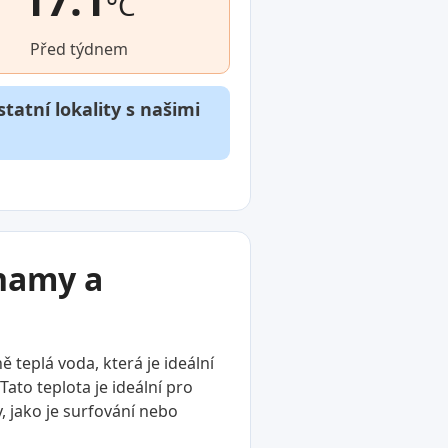
°C
Před týdnem
tatní lokality s našimi
znamy a
 teplá voda, která je ideální
ato teplota je ideální pro
y, jako je surfování nebo