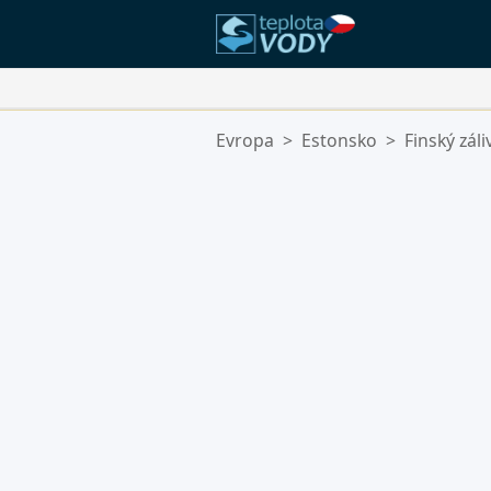
Vaše Oblíbené Lokality:
Evropa
>
Estonsko
>
Finský záli
Váš seznam oblíbených je prázdn