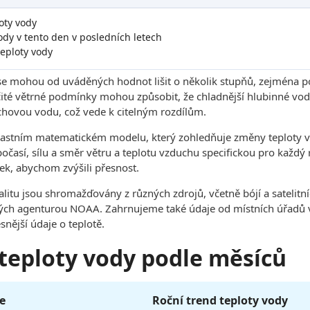
oty vody
dy v tento den v posledních letech
eploty vody
se mohou od uváděných hodnot lišit o několik stupňů, zejména p
čité větrné podmínky mohou způsobit, že chladnější hlubinné vody
hovou vodu, což vede k citelným rozdílům.
lastním matematickém modelu, který zohledňuje změny teploty v
 počasí, sílu a směr větru a teplotu vzduchu specifickou pro každ
ek, abychom zvýšili přesnost.
kalitu jsou shromažďovány z různých zdrojů, včetně bójí a sateli
h agenturou NOAA. Zahrnujeme také údaje od místních úřadů v 
snější údaje o teplotě.
 teploty vody podle měsíců
e
Roční trend teploty vody