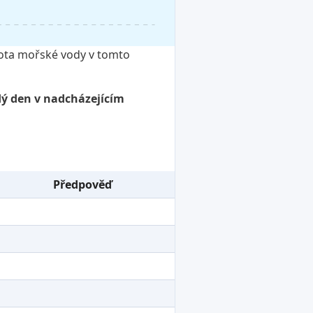
plota mořské vody v tomto
ždý den v nadcházejícím
Předpověď