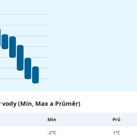
y vody (Min, Max a Průměr)
Min
Prů
-2°C
1°C