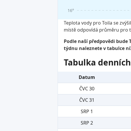
16°
Teplota vody pro Toila se zvýš
místě odpovídá průměru pro t
Podle naší předpovědi bude T
týdnu naleznete v tabulce ní
Tabulka denních
Datum
ČVC 30
ČVC 31
SRP 1
SRP 2