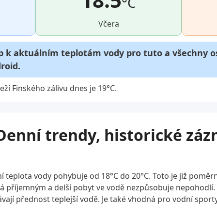
°C
Včera
p k aktuálním teplotám vody pro tuto a všechny os
roid
.
eží Finského zálivu dnes je 19°C.
Denní trendy, historické zá
 teplota vody pohybuje od 18°C do 20°C. Toto je již poměrně
tává příjemným a delší pobyt ve vodě nezpůsobuje nepohodlí. T
dávají přednost teplejší vodě. Je také vhodná pro vodní sport