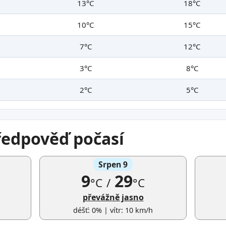
13°C
18°C
10°C
15°C
7°C
12°C
3°C
8°C
2°C
5°C
ředpověď počasí
Srpen 9
9
29
°C
/
°C
převážně jasno
déšť: 0% | vítr: 10 km/h