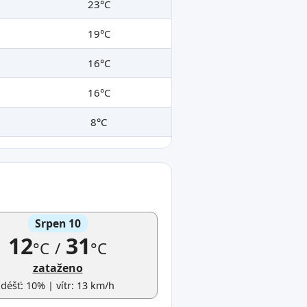
23°C
19°C
16°C
16°C
8°C
Srpen 10
12
31
°C
/
°C
zataženo
déšť: 10% | vítr: 13 km/h