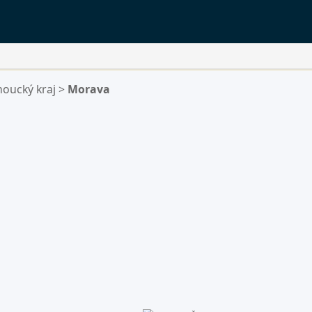
oucký kraj
>
Morava
ý.