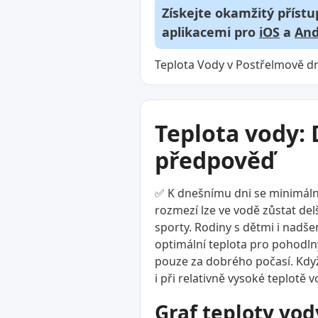
Získejte okamžitý přístu
aplikacemi pro
iOS
a
And
Teplota Vody v Postřelmově dn
Teplota vody: 
předpověď
✅ K dnešnímu dni se minimální
rozmezí lze ve vodě zůstat delš
sporty. Rodiny s dětmi i nadšen
optimální teplota pro pohodlný
pouze za dobrého počasí. Když 
i při relativně vysoké teplotě v
Graf teploty vod