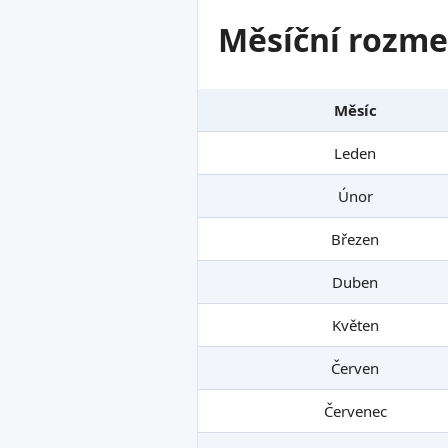
Měsíční rozme
Měsíc
Leden
Únor
Březen
Duben
Květen
Červen
Červenec