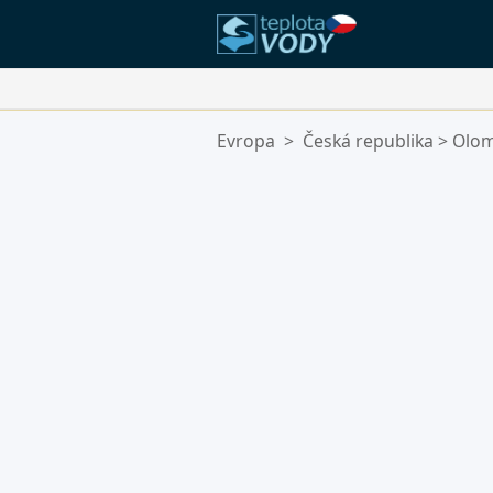
Vaše Oblíbené Lokality:
Evropa
>
Česká republika
>
Olom
Váš seznam oblíbených je prázdn