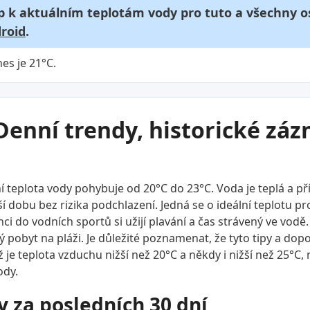
p k aktuálním teplotám vody pro tuto a všechny os
roid
.
es je 21°C.
Denní trendy, historické zá
 teplota vody pohybuje od 20°C do 23°C. Voda je teplá a p
í dobu bez rizika podchlazení. Jedná se o ideální teplotu pro
ci do vodních sportů si užijí plavání a čas strávený ve vodě. P
 pobyt na pláži. Je důležité poznamenat, že tyto tipy a dopo
je teplota vzduchu nižší než 20°C a někdy i nižší než 25°C
ody.
y za posledních 30 dní