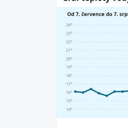
Od 7. července do 7. sr
24°
23°
22°
21°
20°
19°
18°
17°
16°
15°
14°