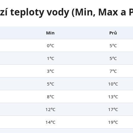
zí teploty vody (Min, Max a
Min
Prů
0°C
5°C
1°C
5°C
3°C
7°C
5°C
10°C
8°C
13°C
12°C
17°C
14°C
19°C