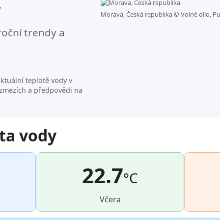
v
Morava, Česká republika ©
Volné dílo, P
roční trendy a
ktuální teplotě vody v
ozmezích a předpovědi na
ta vody
22.7
°C
Včera