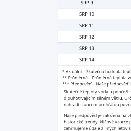
SRP 9
SRP 10
SRP 11
SRP 12
SRP 13
SRP 14
* Aktuální – Skutečná hodnota tepl
** Průměrná – Průměrná teplota vo
*** Předpověď – Naše předpověď t
Skutečné teploty vody u pobřeží 
dlouhotrvajícím silném větru. Ur
nahradí sluncem prohřátou povrc
Naše předpověď je založena na v
historické trendy, klíčové vzorce
zahrnujeme údaje z jiných letovis