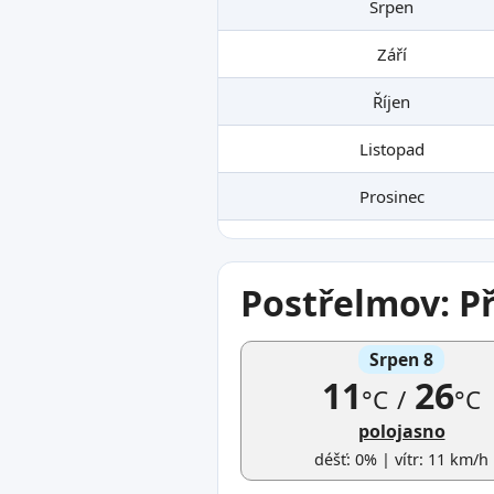
Srpen
Září
Říjen
Listopad
Prosinec
Postřelmov: P
Srpen 8
11
26
°C
/
°C
polojasno
déšť: 0% | vítr: 11 km/h