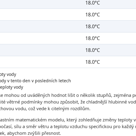
18.0°C
18.0°C
18.0°C
18.0°C
18.0°C
18.0°C
oty vody
dy v tento den v posledních letech
eploty vody
se mohou od uváděných hodnot lišit o několik stupňů, zejména p
čité větrné podmínky mohou způsobit, že chladnější hlubinné vody
hovou vodu, což vede k citelným rozdílům.
lastním matematickém modelu, který zohledňuje změny teploty v
 počasí, sílu a směr větru a teplotu vzduchu specifickou pro každ
ek, abychom zvýšili přesnost.