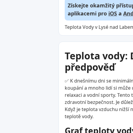
Získejte okamžitý přístu
aplikacemi pro
iOS
a
And
Teplota Vody v Lysé nad Labem
Teplota vody: 
předpověď
✅ K dnešnímu dni se minimální
koupání a mnoho lidí si může už
relaxaci a vodní sporty. Tento
zdravotní bezpečnost. Je důlež
Když je teplota vzduchu nižší n
teplotě vody.
Graf teploty vod