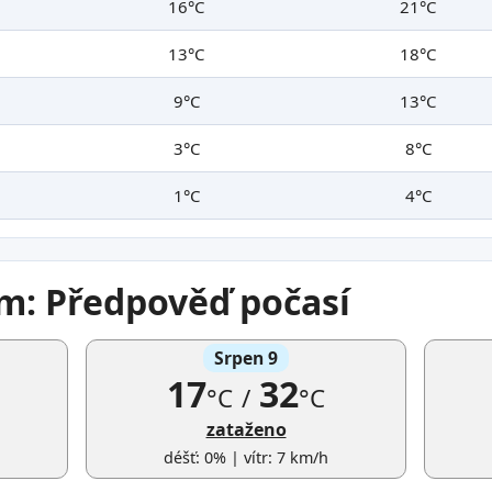
16°C
21°C
13°C
18°C
9°C
13°C
3°C
8°C
1°C
4°C
m: Předpověď počasí
Srpen 9
17
32
°C
/
°C
zataženo
déšť: 0% | vítr: 7 km/h