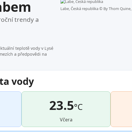
Labem
Labe, Česká republika ©
By Thom Quine, 
roční trendy a
ktuální teplotě vody v Lysé
mezích a předpovědi na
ta vody
23.5
°C
Včera