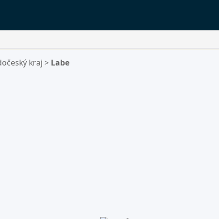
dočeský kraj
>
Labe
ý.