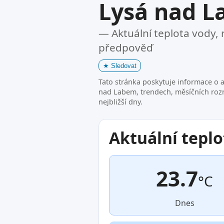
Lysá nad 
— Aktuální teplota vody, 
předpověď
★
Sledovat
Tato stránka poskytuje informace o a
nad Labem, trendech, měsíčních roz
nejbližší dny.
Aktuální teplo
23.7
°C
Dnes