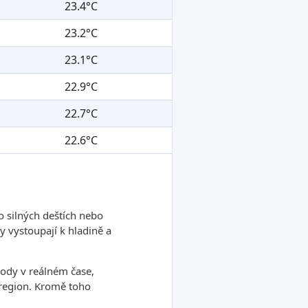
23.4°C
23.2°C
23.1°C
22.9°C
22.7°C
22.6°C
o silných deštích nebo
 vystoupají k hladině a
ody v reálném čase,
ý region. Kromě toho