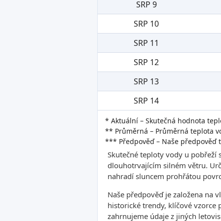
SRP 9
SRP 10
SRP 11
SRP 12
SRP 13
SRP 14
* Aktuální – Skutečná hodnota tepl
** Průměrná – Průměrná teplota vo
*** Předpověď – Naše předpověď t
Skutečné teploty vody u pobřeží 
dlouhotrvajícím silném větru. Ur
nahradí sluncem prohřátou povrc
Naše předpověď je založena na v
historické trendy, klíčové vzorce
zahrnujeme údaje z jiných letovis