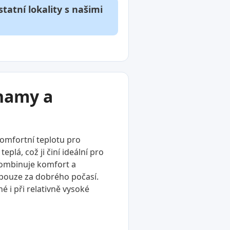
tatní lokality s našimi
znamy a
komfortní teplotu pro
plá, což ji činí ideální pro
 kombinuje komfort a
í pouze za dobrého počasí.
é i při relativně vysoké