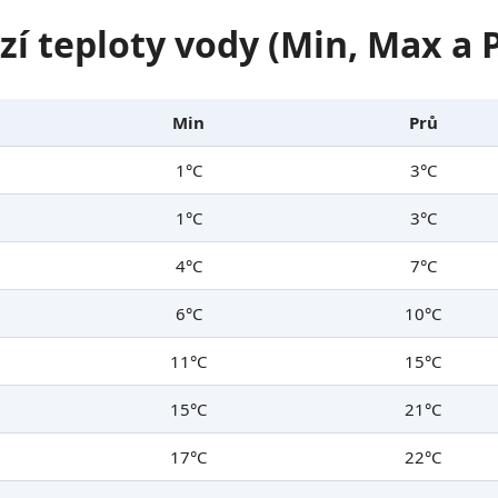
zí teploty vody (Min, Max a
Min
Prů
1°C
3°C
1°C
3°C
4°C
7°C
6°C
10°C
11°C
15°C
15°C
21°C
17°C
22°C