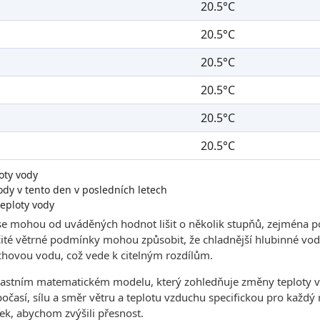
20.5°C
20.5°C
20.5°C
20.5°C
20.5°C
20.5°C
oty vody
dy v tento den v posledních letech
eploty vody
se mohou od uváděných hodnot lišit o několik stupňů, zejména p
čité větrné podmínky mohou způsobit, že chladnější hlubinné vody
hovou vodu, což vede k citelným rozdílům.
lastním matematickém modelu, který zohledňuje změny teploty v
 počasí, sílu a směr větru a teplotu vzduchu specifickou pro každ
ek, abychom zvýšili přesnost.