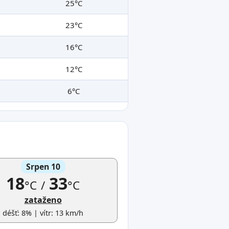
25°C
23°C
16°C
12°C
6°C
Srpen 10
18
33
°C
/
°C
zataženo
déšť: 8% | vítr: 13 km/h