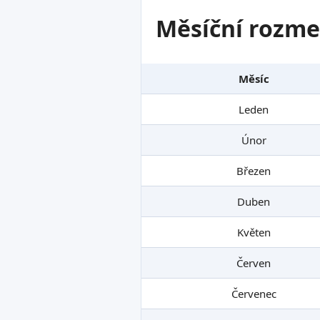
Měsíční rozme
Měsíc
Leden
Únor
Březen
Duben
Květen
Červen
Červenec