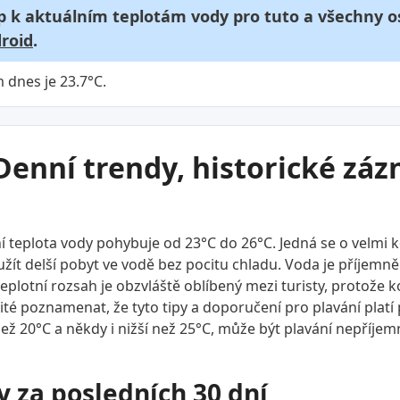
p k aktuálním teplotám vody pro tuto a všechny os
roid
.
 dnes je 23.7°C.
Denní trendy, historické zá
 teplota vody pohybuje od 23°C do 26°C. Jedná se o velmi 
ít delší pobyt ve vodě bez pocitu chladu. Voda je příjemně te
 teplotní rozsah je obzvláště oblíbený mezi turisty, protože
ité poznamenat, že tyto tipy a doporučení pro plavání plat
ež 20°C a někdy i nižší než 25°C, může být plavání nepříjemn
y za posledních 30 dní