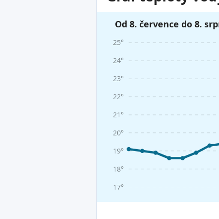
Od 8. července do 8. sr
25°
24°
23°
22°
21°
20°
19°
18°
17°