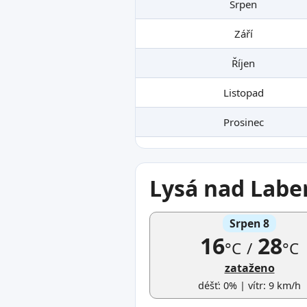
Srpen
Září
Říjen
Listopad
Prosinec
Lysá nad Labe
Srpen 8
16
28
°C
/
°C
zataženo
déšť: 0% | vítr: 9 km/h