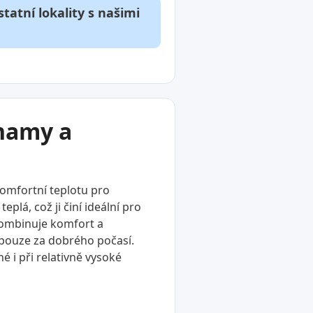
tatní lokality s našimi
znamy a
komfortní teplotu pro
plá, což ji činí ideální pro
 kombinuje komfort a
í pouze za dobrého počasí.
é i při relativně vysoké