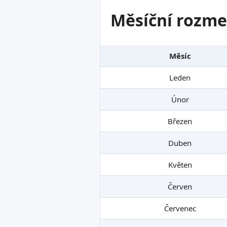
Měsíční rozme
Měsíc
Leden
Únor
Březen
Duben
Květen
Červen
Červenec