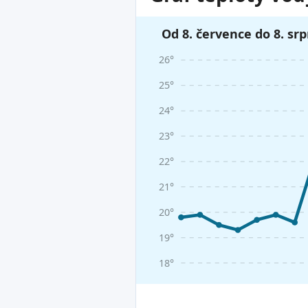
Od 8. července do 8. sr
26°
25°
24°
23°
22°
21°
20°
19°
18°