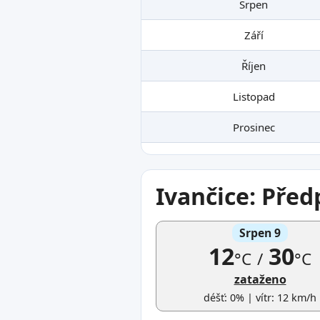
Srpen
Září
Říjen
Listopad
Prosinec
Ivančice: Před
Srpen 9
12
30
°C
/
°C
zataženo
déšť: 0% | vítr: 12 km/h