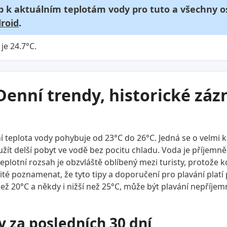
p k aktuálním teplotám vody pro tuto a všechny os
roid
.
je 24.7°C.
Denní trendy, historické zá
 teplota vody pohybuje od 23°C do 26°C. Jedná se o velmi 
ít delší pobyt ve vodě bez pocitu chladu. Voda je příjemně te
 teplotní rozsah je obzvláště oblíbený mezi turisty, protože
ité poznamenat, že tyto tipy a doporučení pro plavání plat
ež 20°C a někdy i nižší než 25°C, může být plavání nepříjemn
y za posledních 30 dní