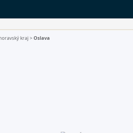
moravský kraj
>
Oslava
ý.