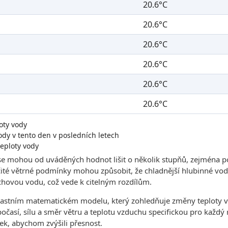
20.6°C
20.6°C
20.6°C
20.6°C
20.6°C
20.6°C
oty vody
dy v tento den v posledních letech
eploty vody
se mohou od uváděných hodnot lišit o několik stupňů, zejména p
čité větrné podmínky mohou způsobit, že chladnější hlubinné vody
hovou vodu, což vede k citelným rozdílům.
lastním matematickém modelu, který zohledňuje změny teploty v
 počasí, sílu a směr větru a teplotu vzduchu specifickou pro každ
ek, abychom zvýšili přesnost.