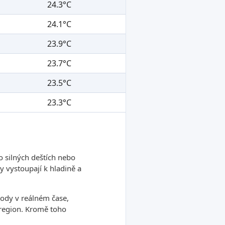
24.3°C
24.1°C
23.9°C
23.7°C
23.5°C
23.3°C
o silných deštích nebo
 vystoupají k hladině a
ody v reálném čase,
ý region. Kromě toho