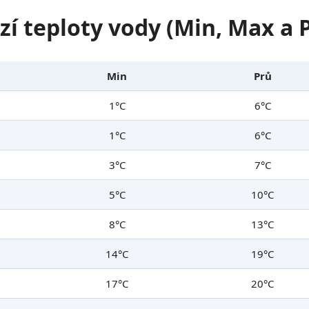
zí teploty vody (Min, Max a
Min
Prů
1°C
6°C
1°C
6°C
3°C
7°C
5°C
10°C
8°C
13°C
14°C
19°C
17°C
20°C