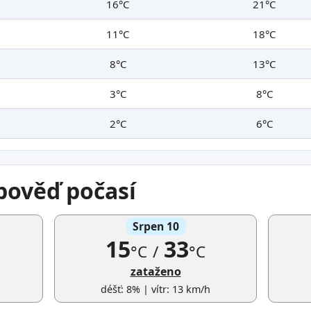
16°C
21°C
11°C
18°C
8°C
13°C
3°C
8°C
2°C
6°C
pověď počasí
Srpen 10
15
33
°C
/
°C
zataženo
déšť: 8% | vítr: 13 km/h