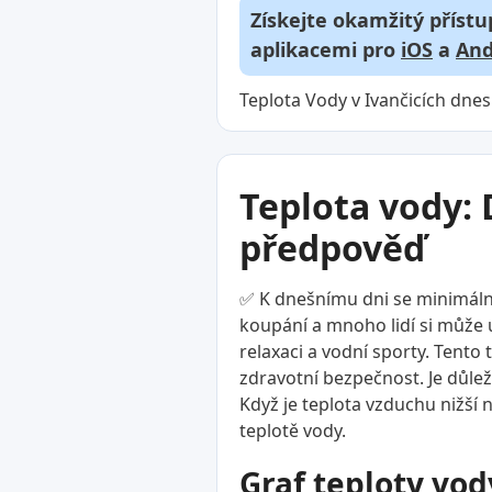
Získejte okamžitý přístu
aplikacemi pro
iOS
a
And
Teplota Vody v Ivančicích dnes 
Teplota vody: 
předpověď
✅ K dnešnímu dni se minimální
koupání a mnoho lidí si může už
relaxaci a vodní sporty. Tento
zdravotní bezpečnost. Je důlež
Když je teplota vzduchu nižší n
teplotě vody.
Graf teploty vod