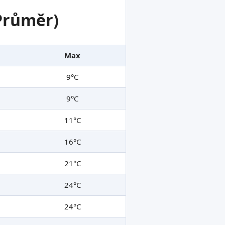
 Průměr)
Max
9°C
9°C
11°C
16°C
21°C
24°C
24°C