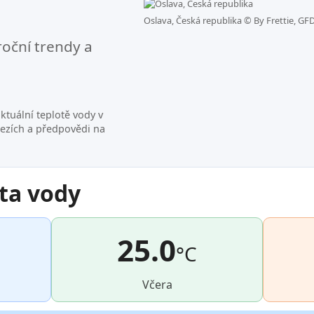
Oslava, Česká republika ©
By Frettie, GF
roční trendy a
ktuální teplotě vody v
mezích a předpovědi na
ta vody
25.0
°C
Včera