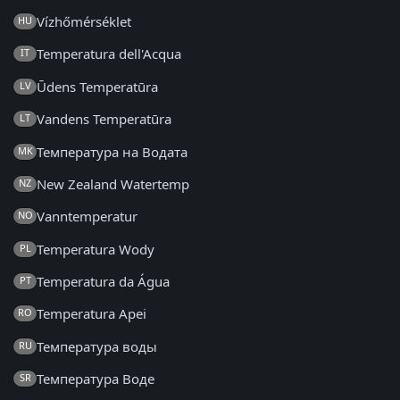
Vízhőmérséklet
HU
Temperatura dell'Acqua
IT
Ūdens Temperatūra
LV
Vandens Temperatūra
LT
Температура на Водата
MK
New Zealand Watertemp
NZ
Vanntemperatur
NO
Temperatura Wody
PL
Temperatura da Água
PT
Temperatura Apei
RO
Температура воды
RU
Температура Воде
SR