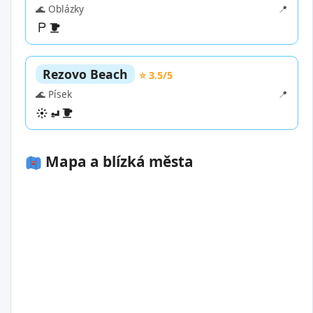
🌊 Oblázky
📍
Rezovo Beach
⭐ 3.5/5
🌊 Písek
📍
Mapa a blízká města