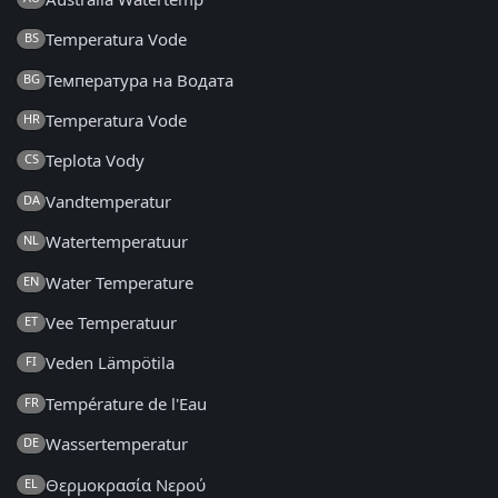
Temperatura Vode
BS
Температура на Водата
BG
Temperatura Vode
HR
Teplota Vody
CS
Vandtemperatur
DA
Watertemperatuur
NL
Water Temperature
EN
Vee Temperatuur
ET
Veden Lämpötila
FI
Température de l'Eau
FR
Wassertemperatur
DE
Θερμοκρασία Νερού
EL