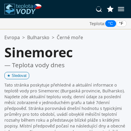
Teplota:
°C
°F
Vaše Oblíbené Lokality:
Evropa
>
Bulharsko
>
Černé moře
Váš seznam oblíbených je prázdný.
Sinemorec
— Teplota vody dnes
★
Sledovat
Tato stránka poskytuje přehledné a aktuální informace o
teplotě vody pro Sinemorec (Burgaská provincie, Bulharsko).
Najdete zde aktuální teplotu vody, denní údaje za poslední
měsíc zobrazené v jednoduchém grafu a také 7denní
předpověď. Stránka porovnává dnešní hodnotu s typickými
průměry pro toto období, uvádí obvyklé měsíční teplotní
rozsahy během roku a představuje blízké pláže s krátkými
popisy. Místní předpověď počasí na následující dny a obecné