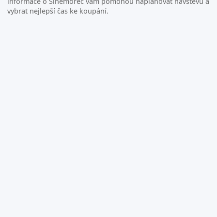
informace o Sinemorec vám pomohou naplánovat návštěvu a
vybrat nejlepší čas ke koupání.