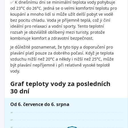
✅ K dnešnímu dni se minimální teplota vody pohybuje
od 23°C do 26°C. Jedná se o velmi komfortní teplotu pro
koupání a mnoho lidí si může užít delší pobyt ve vodě
bez pocitu chladu. Voda je příjemně teplá, což ji činí
ideální pro relaxaci a vodní sporty. Tento teplotní
rozsah je obzvláště oblíbený mezi turisty, protože
kombinuje komfort a zdravotní bezpečnost.
Je důležité poznamenat, že tyto tipy a doporučení pro
plavání platí pouze za dobrého počasí. Když je teplota
vzduchu nižší než 20°C a někdy i nižší než 25°C, může
být plavání nepříjemné i při relativně vysoké teplotě
vody.
Graf teploty vody za posledních
30 dní
Od 6. července do 6. srpna
28°
27°
26°