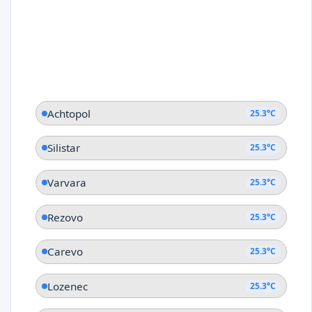
Achtopol
25.3°C
Silistar
25.3°C
Varvara
25.3°C
Rezovo
25.3°C
Carevo
25.3°C
Lozenec
25.3°C