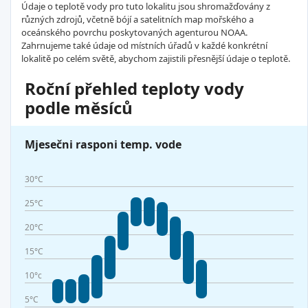
Údaje o teplotě vody pro tuto lokalitu jsou shromažďovány z
různých zdrojů, včetně bójí a satelitních map mořského a
oceánského povrchu poskytovaných agenturou NOAA.
Zahrnujeme také údaje od místních úřadů v každé konkrétní
lokalitě po celém světě, abychom zajistili přesnější údaje o teplotě.
Roční přehled teploty vody
podle měsíců
Mjesečni rasponi temp. vode
30°C
25°C
20°C
15°C
10°c
5°C