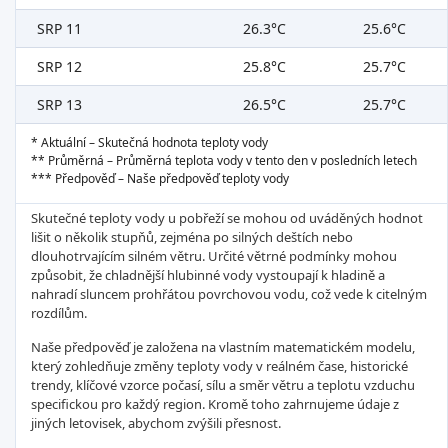
SRP 11
26.3°C
25.6°C
SRP 12
25.8°C
25.7°C
SRP 13
26.5°C
25.7°C
* Aktuální – Skutečná hodnota teploty vody
** Průměrná – Průměrná teplota vody v tento den v posledních letech
*** Předpověď – Naše předpověď teploty vody
Skutečné teploty vody u pobřeží se mohou od uváděných hodnot
lišit o několik stupňů, zejména po silných deštích nebo
dlouhotrvajícím silném větru. Určité větrné podmínky mohou
způsobit, že chladnější hlubinné vody vystoupají k hladině a
nahradí sluncem prohřátou povrchovou vodu, což vede k citelným
rozdílům.
Naše předpověď je založena na vlastním matematickém modelu,
který zohledňuje změny teploty vody v reálném čase, historické
trendy, klíčové vzorce počasí, sílu a směr větru a teplotu vzduchu
specifickou pro každý region. Kromě toho zahrnujeme údaje z
jiných letovisek, abychom zvýšili přesnost.