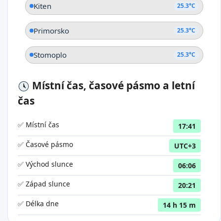
Kiten
25.3°C
Primorsko
25.3°C
Stomoplo
25.3°C
Místní čas, časové pásmo a letní
čas
✅ Místní čas
17:41
✅ Časové pásmo
UTC+3
✅ Východ slunce
06:06
✅ Západ slunce
20:21
✅ Délka dne
14 h 15 m