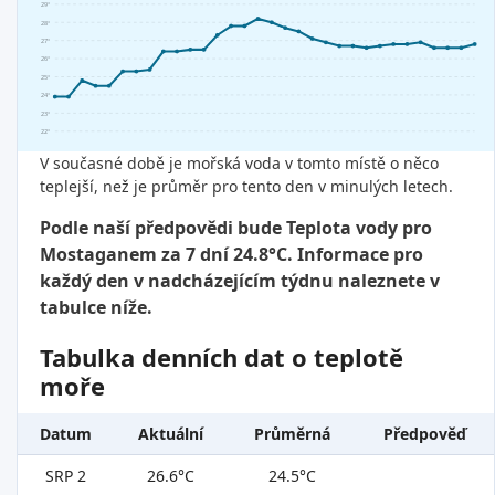
29°
28°
27°
26°
25°
24°
23°
22°
V současné době je mořská voda v tomto místě o něco
teplejší, než je průměr pro tento den v minulých letech.
Podle naší předpovědi bude Teplota vody pro
Mostaganem za 7 dní 24.8°C. Informace pro
každý den v nadcházejícím týdnu naleznete v
tabulce níže.
Tabulka denních dat o teplotě
moře
Datum
Aktuální
Průměrná
Předpověď
SRP 2
26.6°C
24.5°C