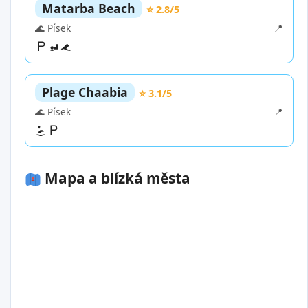
Matarba Beach
⭐ 2.8/5
🌊 Písek
📍
Plage Chaabia
⭐ 3.1/5
🌊 Písek
📍
Mapa a blízká města