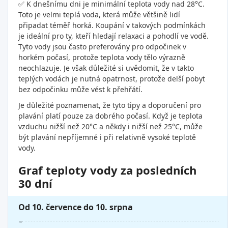
✅ K dnešnímu dni je minimální teplota vody nad 28°C.
Toto je velmi teplá voda, která může většině lidí
připadat téměř horká. Koupání v takových podmínkách
je ideální pro ty, kteří hledají relaxaci a pohodlí ve vodě.
Tyto vody jsou často preferovány pro odpočinek v
horkém počasí, protože teplota vody tělo výrazně
neochlazuje. Je však důležité si uvědomit, že v takto
teplých vodách je nutná opatrnost, protože delší pobyt
bez odpočinku může vést k přehřátí.
Je důležité poznamenat, že tyto tipy a doporučení pro
plavání platí pouze za dobrého počasí. Když je teplota
vzduchu nižší než 20°C a někdy i nižší než 25°C, může
být plavání nepříjemné i při relativně vysoké teplotě
vody.
Graf teploty vody za posledních
30 dní
Od 10. července do 10. srpna
30°