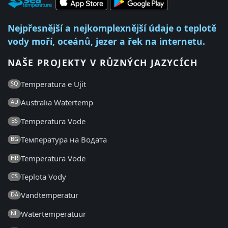
Nejpřesnější a nejkomplexnější údaje o teplotě
vody moří, oceánů, jezer a řek na internetu.
NAŠE PROJEKTY V RŮZNÝCH JAZYCÍCH
Temperatura e Ujit
SQ
Australia Watertemp
AU
Temperatura Vode
BS
Температура на Водата
BG
Temperatura Vode
HR
Teplota Vody
CS
Vandtemperatur
DA
Watertemperatuur
NL