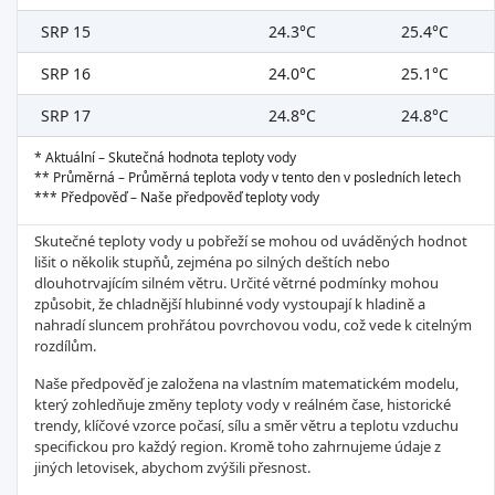
SRP 15
24.3°C
25.4°C
SRP 16
24.0°C
25.1°C
SRP 17
24.8°C
24.8°C
* Aktuální – Skutečná hodnota teploty vody
** Průměrná – Průměrná teplota vody v tento den v posledních letech
*** Předpověď – Naše předpověď teploty vody
Skutečné teploty vody u pobřeží se mohou od uváděných hodnot
lišit o několik stupňů, zejména po silných deštích nebo
dlouhotrvajícím silném větru. Určité větrné podmínky mohou
způsobit, že chladnější hlubinné vody vystoupají k hladině a
nahradí sluncem prohřátou povrchovou vodu, což vede k citelným
rozdílům.
Naše předpověď je založena na vlastním matematickém modelu,
který zohledňuje změny teploty vody v reálném čase, historické
trendy, klíčové vzorce počasí, sílu a směr větru a teplotu vzduchu
specifickou pro každý region. Kromě toho zahrnujeme údaje z
jiných letovisek, abychom zvýšili přesnost.