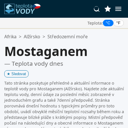
Teplota:
°C
°F
Vaše Oblíbené Lokality:
Afrika
>
Alžírsko
>
Středozemní moře
Váš seznam oblíbených je prázdný.
Mostaganem
— Teplota vody dnes
★
Sledovat
Tato stránka poskytuje přehledné a aktuální informace o
teplotě vody pro Mostaganem (Alžírsko). Najdete zde aktuální
teplotu vody, denní údaje za poslední měsíc zobrazené v
jednoduchém grafu a také 7denní předpověď. Stránka
porovnává dnešní hodnotu s typickými průměry pro toto
období, uvádí obvyklé měsíční teplotní rozsahy během roku a
představuje blízké pláže s krátkými popisy. Místní předpověď
počasí na následující dny a obecné informace o Mostaganem