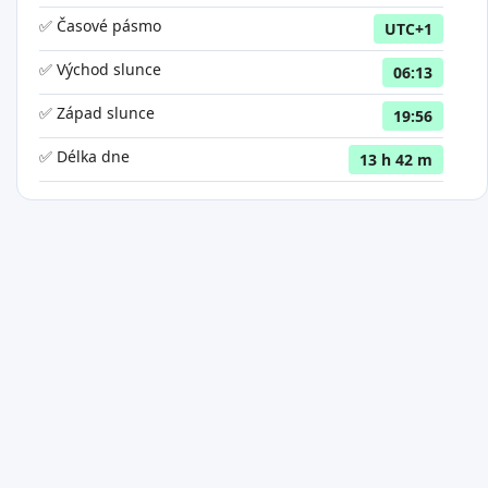
✅ Časové pásmo
UTC+1
✅ Východ slunce
06:13
✅ Západ slunce
19:56
✅ Délka dne
13 h 42 m