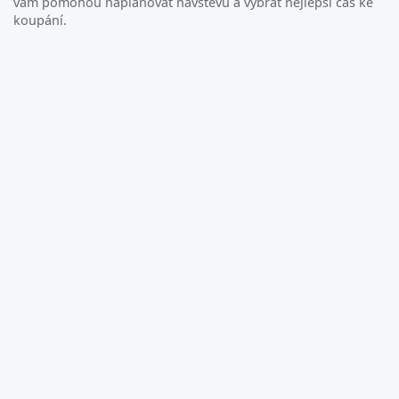
vám pomohou naplánovat návštěvu a vybrat nejlepší čas ke
koupání.