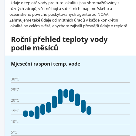
Údaje o teplotě vody pro tuto lokalitu jsou shromažďovány z
různých zdrojů, včetně bójí a satelitních map mořského a
oceánského povrchu poskytovaných agenturou NOAA.
Zahrnujeme také údaje od místních úřadů v každé konkrétní
lokalitě po celém světě, abychom zajistili přesnější údaje o teplotě.
Roční přehled teploty vody
podle měsíců
Mjesečni rasponi temp. vode
30°C
25°C
20°C
15°C
10°c
5°C