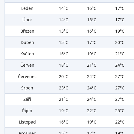
Leden
14°C
16°C
17°C
Únor
14°C
15°C
17°C
Březen
13°C
16°C
19°C
Duben
15°C
17°C
20°C
Květen
16°C
19°C
21°C
Červen
18°C
21°C
24°C
Červenec
20°C
24°C
27°C
Srpen
23°C
24°C
27°C
Září
21°C
24°C
27°C
Říjen
19°C
22°C
25°C
Listopad
16°C
19°C
22°C
Prosinec
15°C
17°C
19°C