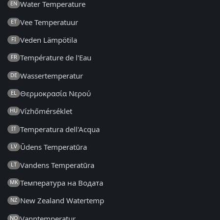
Water Temperature
EN
Vee Temperatuur
ET
Veden Lämpötila
FI
Température de l'Eau
FR
Wassertemperatur
DE
Θερμοκρασία Νερού
EL
Vízhőmérséklet
HU
Temperatura dell'Acqua
IT
Ūdens Temperatūra
LV
Vandens Temperatūra
LT
Температура на Водата
MK
New Zealand Watertemp
NZ
Vanntemperatur
NO