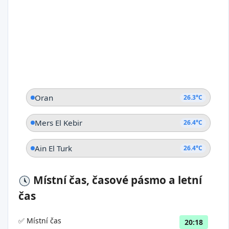
Oran
26.3°C
Mers El Kebir
26.4°C
Ain El Turk
26.4°C
Místní čas, časové pásmo a letní
čas
✅ Místní čas
20:18